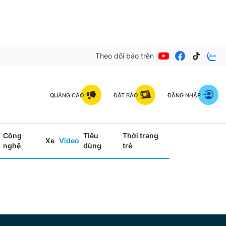
Theo dõi báo trên
QUẢNG CÁO
ĐẶT BÁO
ĐĂNG NHẬP
Công
Tiêu
Thời trang
Xe
Video
nghệ
dùng
trẻ