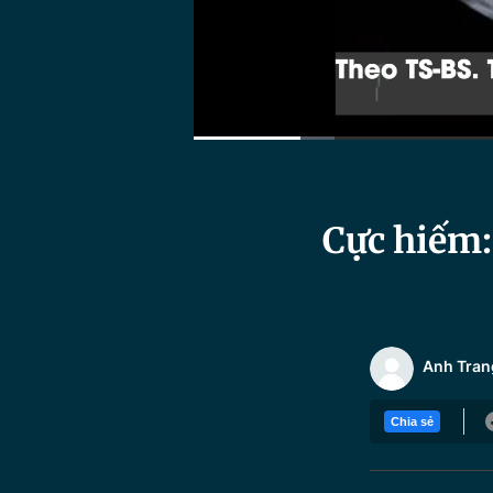
Current
0:23
/
Duration
3:44
Time
Cực hiếm:
Anh Tran
Chia sẻ