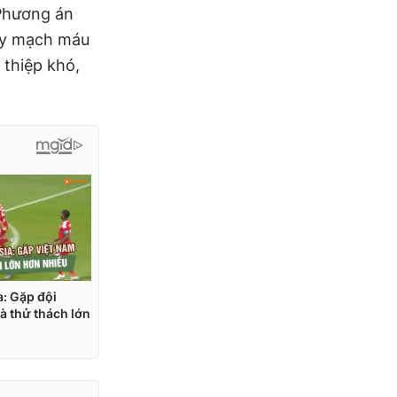
 Phương án
hảy mạch máu
 thiệp khó,