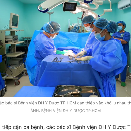
ác bác sĩ Bệnh viện ĐH Y Dược TP.HCM can thiệp vào khối u nhau th
ẢNH: BỆNH VIỆN ĐH Y DƯỢC TP.HCM
 tiếp cận ca bệnh, các bác sĩ Bệnh viện ĐH Y Dược