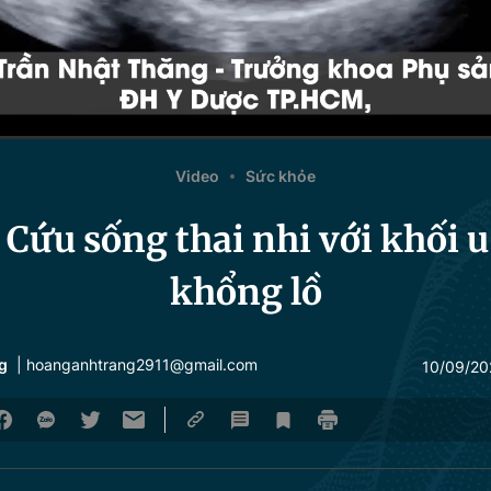
Video
Sức khỏe
 Cứu sống thai nhi với khối u
khổng lồ
g
| hoanganhtrang2911@gmail.com
10/09/20