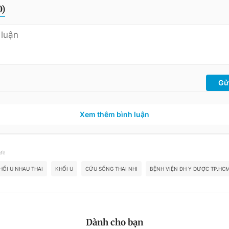
0
)
Gử
Xem thêm bình luận
 đề
HỐI U NHAU THAI
KHỐI U
CỨU SỐNG THAI NHI
BỆNH VIỆN ĐH Y DƯỢC TP.HC