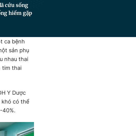
đã cứu sống
uống hiếm gặp
ột ca bệnh
một sản phụ
 u nhau thai
 tim thai
 ĐH Y Dược
 khó có thể
0-40%.