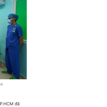
ai
 TP.HCM đã