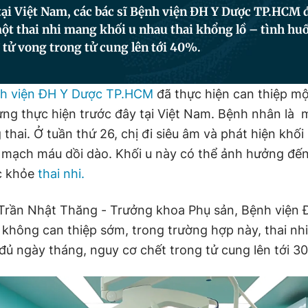
tại Việt Nam, các bác sĩ Bệnh viện ĐH Y Dược TP.HCM 
ột thai nhi mang khối u nhau thai khổng lồ – tình h
 tử vong trong tử cung lên tới 40%.
h viện ĐH Y Dược TP.HCM
đã thực hiện can thiệp m
ừng thực hiện trước đây tại Việt Nam. Bệnh nhân là 
thai. Ở tuần thứ 26, chị đi siêu âm và phát hiện khối
g mạch máu dồi dào. Khối u này có thể ảnh hưởng đến
c khỏe
thai nhi.
Trần Nhật Thăng - Trưởng khoa Phụ sản, Bệnh viện
không can thiệp sớm, trong trường hợp này, thai nhi
 đủ ngày tháng, nguy cơ chết trong tử cung lên tới 3