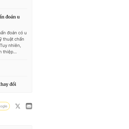
ẩn đoán u
hẩn đoán có u
ỹ thuật chẩn
 Tuy nhiên,
 thiệp...
thay đổi