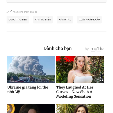
Khám phá thêm chủ đề
CƯỚC TÀU BIỂN
VẬN TẢI BIỂN
HÃNG TÀU
XUẤT NHẬP KHẨU