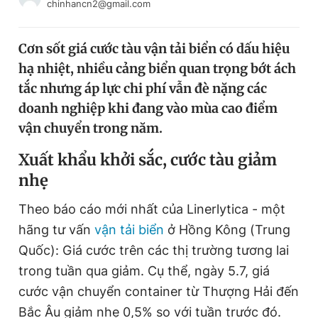
chinhancn2@gmail.com
Chuyên mục khác
Tin đã xem
Cơn sốt giá cước tàu vận tải biển có dấu hiệu
Chào ngày mới
Tin 24h
hạ nhiệt, nhiều cảng biển quan trọng bớt ách
Đăng xuất
tắc nhưng áp lực chi phí vẫn đè nặng các
Tin thị trường
Tin 360
doanh nghiệp khi đang vào mùa cao điểm
vận chuyển trong năm.
Video
Magazine
Xuất khẩu khởi sắc, cước tàu giảm
nhẹ
Sản phẩm khác
Theo báo cáo mới nhất của Linerlytica - một
Tiện ích
Bạn cần biết
hãng tư vấn
vận tải biển
ở Hồng Kông (Trung
Quốc): Giá cước trên các thị trường tương lai
Thông tin tòa soạn
Liên hệ quảng cáo
trong tuần qua giảm. Cụ thể, ngày 5.7, giá
cước vận chuyển container từ Thượng Hải đến
Bắc Âu giảm nhẹ 0,5% so với tuần trước đó.