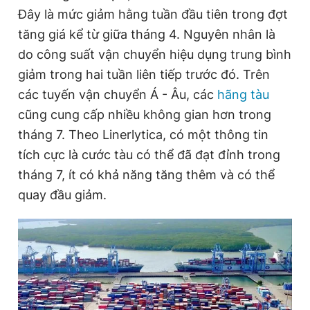
Đây là mức giảm hằng tuần đầu tiên trong đợt
tăng giá kể từ giữa tháng 4. Nguyên nhân là
Đọc Thanh Niên trên điện thoại
do công suất vận chuyển hiệu dụng trung bình
giảm trong hai tuần liên tiếp trước đó. Trên
các tuyến vận chuyển Á - Âu, các
hãng tàu
cũng cung cấp nhiều không gian hơn trong
Theo dõi báo trên
tháng 7. Theo Linerlytica, có một thông tin
tích cực là cước tàu có thể đã đạt đỉnh trong
Hotline
Liên hệ quảng cáo
tháng 7, ít có khả năng tăng thêm và có thể
0906 645 777
0908 780 404
quay đầu giảm.
Đặt báo
Quảng cáo
RSS
Tòa soạn
Chính sách bảo
Tổng biên tập: Nguyễn Ngọc Toàn
Phó tổng biên tập thường trực: Hải Thành
Phó tổng biên tập: Lâm Hiếu Dũng
Phó tổng biên tập: Trần Việt Hưng
Tổng thư ký tòa soạn: Đức Trung