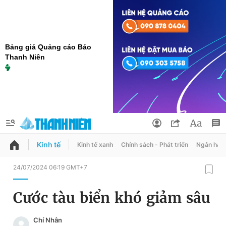
Bảng giá Quảng cáo Báo
Thanh Niên
Kinh tế
Kinh tế xanh
Chính sách - Phát triển
Ngân hàn
QUẢNG CÁO
ĐẶT BÁO
24/07/2024 06:19 GMT+7
Thông tin tài khoản
Cước tàu biển khó giảm sâu
Đổi mật khẩu
Chuyên mục
Chí Nhân
Tin đã lưu