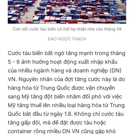
Giấy phép xuất bản số 110/GP - BTTTT cấp ngày 24.3.2020
© 2003-2026 Bản quyền thuộc về Báo Thanh Niên. Cấm sao
chép dưới mọi hình thức nếu không có sự chấp thuận bằng văn
bản. Phát triển bởi ePi Technologies, JSC.
Cơn sốt cước tàu biển có thể hạ nhiệt nhẹ vào tháng tới
ĐÀO NGỌC THẠCH
Cước tàu biển bất ngờ tăng mạnh trong tháng
5 - 6 ảnh hưởng hoạt động xuất nhập khẩu
của nhiều ngành hàng và doanh nghiệp (DN)
VN. Nguyên nhân của đợt tăng cước này là do
hàng hóa từ Trung Quốc được vận chuyển
sang Mỹ tăng đột biến nhằm đối phó với việc
Mỹ tăng thuế lên nhiều loại hàng hóa từ Trung
Quốc bắt đầu từ ngày 1.8. Không chỉ cước tàu
tăng gấp đôi, mà để đặt được tàu hoặc
container rỗng nhiều DN VN cũng gặp khó