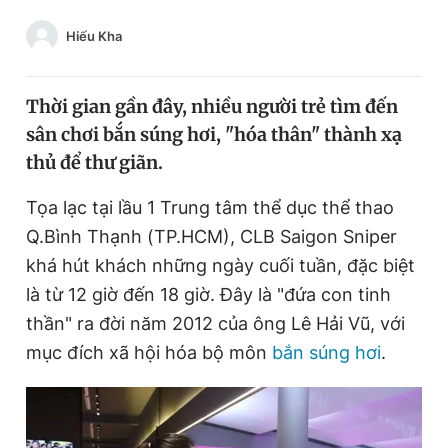
Chuyên mục khác
Hiếu Kha
Tin đã xem
Chào ngày mới
Tin 24h
Đăng xuất
Thời gian gần đây, nhiều người trẻ tìm đến
Tin thị trường
Tin 360
sân chơi bắn súng hơi, "hóa thân" thành xạ
thủ để thư giãn.
Video
Magazine
Tọa lạc tại lầu 1 Trung tâm thể dục thể thao
Q.Bình Thạnh (TP.HCM), CLB Saigon Sniper
khá hút khách những ngày cuối tuần, đặc biệt
Sản phẩm khác
là từ 12 giờ đến 18 giờ. Đây là "đứa con tinh
Tiện ích
Bạn cần biết
thần" ra đời năm 2012 của ông Lê Hải Vũ, với
mục đích xã hội hóa bộ môn
bắn súng hơi
.
Thông tin tòa soạn
Liên hệ quảng cáo