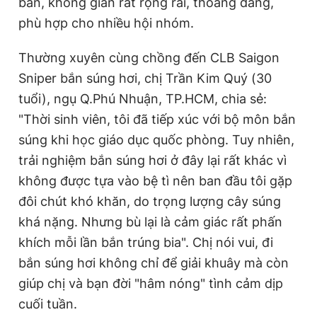
bắn, không gian rất rộng rãi, thoáng đãng,
phù hợp cho nhiều hội nhóm.
Thường xuyên cùng chồng đến CLB Saigon
Sniper bắn súng hơi, chị Trần Kim Quý (30
tuổi), ngụ Q.Phú Nhuận, TP.HCM, chia sẻ:
"Thời sinh viên, tôi đã tiếp xúc với bộ môn bắn
súng khi học giáo dục quốc phòng. Tuy nhiên,
trải nghiệm bắn súng hơi ở đây lại rất khác vì
không được tựa vào bệ tì nên ban đầu tôi gặp
đôi chút khó khăn, do trọng lượng cây súng
khá nặng. Nhưng bù lại là cảm giác rất phấn
khích mỗi lần bắn trúng bia". Chị nói vui, đi
bắn súng hơi không chỉ để giải khuây mà còn
giúp chị và bạn đời "hâm nóng" tình cảm dịp
cuối tuần.