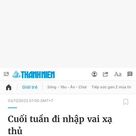
Giới trẻ
Sống - Yêu - Ăn - Chơi
Tiếp sức gen Z mùa thi
QUẢNG CÁO
ĐẶT BÁO
03/12/2023 07:00 GMT+7
Thông tin tài khoản
Cuối tuần đi nhập vai xạ
Đổi mật khẩu
Chuyên mục
thủ
Tin đã lưu