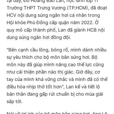
tại đây, Đỗ Hoàng Bảo Lan, học sinh lớp 11
Trường THPT Trưng Vương (TP.HCM), đã đoạt
HCV nội dung súng ngắn hơi cá nhân trong
Hội khỏe Phù Đổng cấp quận năm 2022. Ở
quy mô cấp thành phố, Lan đã giành HCB nội
dung súng ngắn hơi đồng đội.
"Bên cạnh cầu lông, bóng rổ, mình dành nhiều
sự yêu thích cho bộ môn bắn súng hơi. Bộ
môn này đã giúp mình nâng cao thể lực cũng
như cải thiện phần nào thị giác. Giờ đây, cơ
tay của mình khá vững chắc và mình đã có thể
điều hòa nhịp thở tốt hơn", Lan kể và tiết lộ
bản thân đang gấp rút chuẩn bị cho mùa giải
sắp tới.
Nói về lợi ích của bộ môn bắn súng hơi, ông Lê