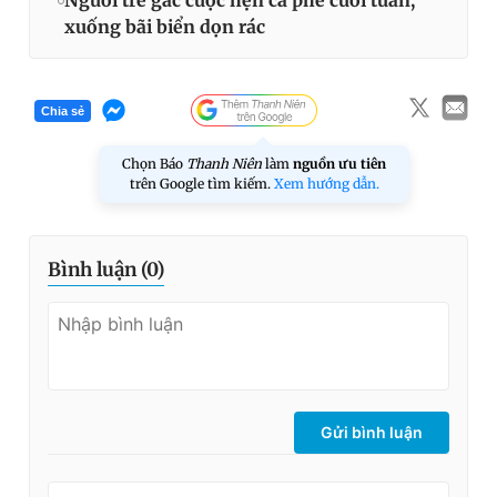
Người trẻ gác cuộc hẹn cà phê cuối tuần,
xuống bãi biển dọn rác
Chia sẻ
Chọn Báo
Thanh Niên
làm
nguồn ưu tiên
trên Google tìm kiếm.
Xem hướng dẫn.
Bình luận (
0
)
Gửi bình luận