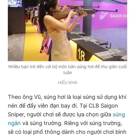
Đọc Thanh Niên trên điện thoại
Theo dõi báo trên
Nhiều bạn trẻ đến với bộ môn bắn súng hơi để thư giãn cuối
tuần
Hotline
Liên hệ quảng cáo
0906 645 777
0908 780 404
HIẾU KHA
Theo ông Vũ, súng hơi là loại súng sử dụng khí
Đặt báo
Quảng cáo
RSS
Tòa soạn
Chính sách bảo
nén để đẩy viên đạn bay đi. Tại CLB Saigon
Tổng biên tập: Nguyễn Ngọc Toàn
Sniper, người chơi sẽ được lựa chọn giữa
súng
Phó tổng biên tập thường trực: Hải Thành
Phó tổng biên tập: Lâm Hiếu Dũng
ngắn
và súng trường. Riêng với súng trường,
Phó tổng biên tập: Trần Việt Hưng
Tổng thư ký tòa soạn: Đức Trung
sẽ có loại phổ thông dành cho người chơi bình