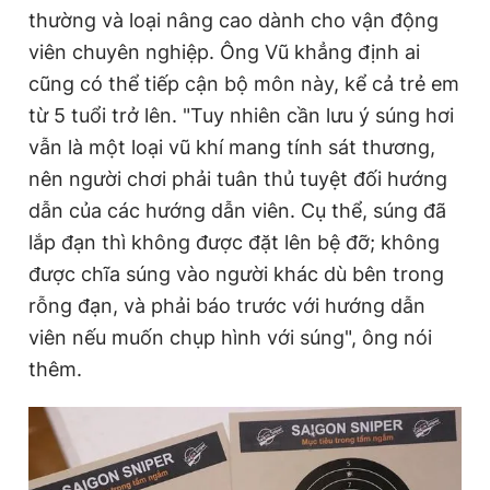
thường và loại nâng cao dành cho vận động
Giấy phép xuất bản số 110/GP - BTTTT cấp ngày 24.3.2020
© 2003-2026 Bản quyền thuộc về Báo Thanh Niên. Cấm sao
viên chuyên nghiệp. Ông Vũ khẳng định ai
chép dưới mọi hình thức nếu không có sự chấp thuận bằng văn
bản. Phát triển bởi ePi Technologies, JSC.
cũng có thể tiếp cận bộ môn này, kể cả trẻ em
từ 5 tuổi trở lên. "Tuy nhiên cần lưu ý súng hơi
vẫn là một loại vũ khí mang tính sát thương,
nên người chơi phải tuân thủ tuyệt đối hướng
dẫn của các hướng dẫn viên. Cụ thể, súng đã
lắp đạn thì không được đặt lên bệ đỡ; không
được chĩa súng vào người khác dù bên trong
rỗng đạn, và phải báo trước với hướng dẫn
viên nếu muốn chụp hình với súng", ông nói
thêm.