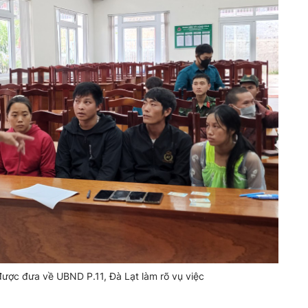
ược đưa về UBND P.11, Đà Lạt làm rõ vụ việc