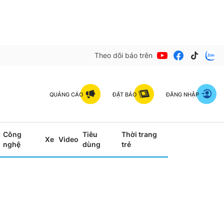
Theo dõi báo trên
QUẢNG CÁO
ĐẶT BÁO
ĐĂNG NHẬP
Công
Tiêu
Thời trang
Xe
Video
nghệ
dùng
trẻ