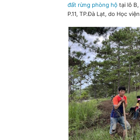
đất rừng phòng hộ
tại lô B
P.11, TP.Đà Lạt, do Học việ