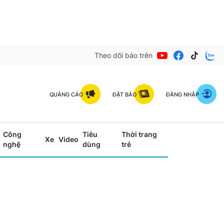
Theo dõi báo trên
QUẢNG CÁO
ĐẶT BÁO
ĐĂNG NHẬP
Công
Tiêu
Thời trang
Xe
Video
nghệ
dùng
trẻ