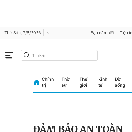
Thứ Sáu, 7/8/2026
Bạn cần biết
Tiện í
Chính
Thời
Thế
Kinh
Đời
trị
sự
giới
tế
sống
ĐẢM BẢO AN TOÀN