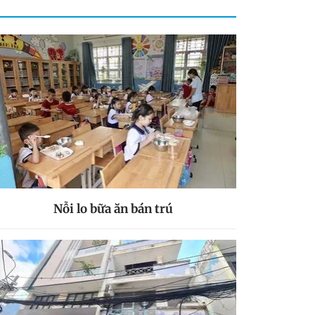
Nỗi lo bữa ăn bán trú