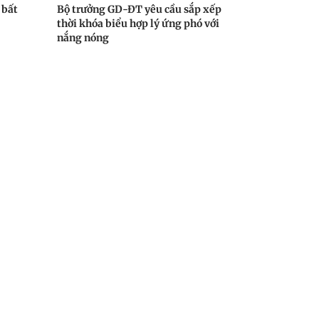
 bất
Bộ trưởng GD-ĐT yêu cầu sắp xếp
thời khóa biểu hợp lý ứng phó với
nắng nóng