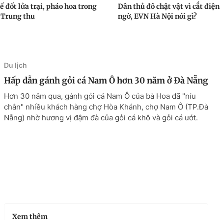
 đốt lửa trại, pháo hoa trong
Dân thủ đô chật vật vì cắt điện
t Trung thu
ngờ, EVN Hà Nội nói gì?
Du lịch
Hấp dẫn gánh gỏi cá Nam Ô hơn 30 năm ở Đà Nẵng
Hơn 30 năm qua, gánh gỏi cá Nam Ô của bà Hoa đã "níu
chân" nhiều khách hàng chợ Hòa Khánh, chợ Nam Ô (TP.Đà
Nẵng) nhờ hương vị đậm đà của gỏi cá khô và gỏi cá ướt.
Xem thêm