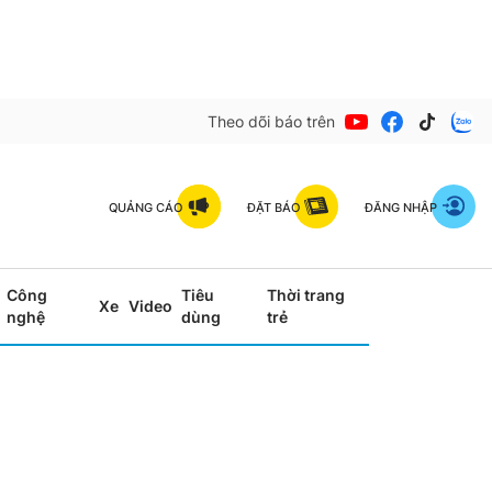
Theo dõi báo trên
QUẢNG CÁO
ĐẶT BÁO
ĐĂNG NHẬP
Công
Tiêu
Thời trang
Xe
Video
nghệ
dùng
trẻ