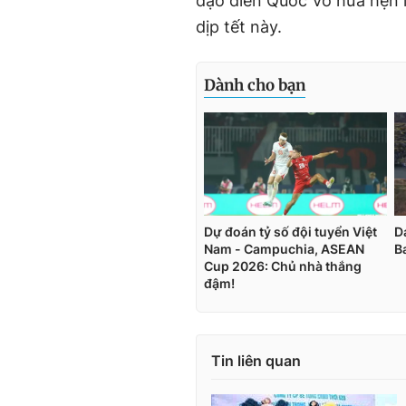
đạo diễn Quốc Võ hứa hẹn l
dịp tết này.
Tin liên quan