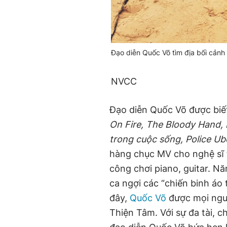
Đạo diễn Quốc Võ tìm địa bối cản
NVCC
Đạo diễn Quốc Võ được biết
On Fire, The Bloody Hand,
trong cuộc sống, Police Ube
hàng chục MV cho nghệ sĩ t
công chơi piano, guitar. N
ca ngợi các “chiến binh áo
đây,
Quốc Võ
được mọi ngườ
Thiện Tâm. Với sự đa tài, 