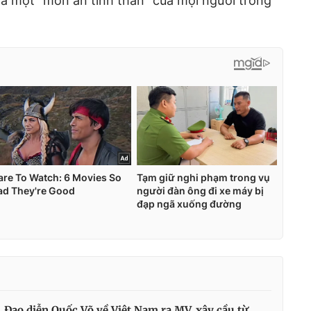
à một “món ăn tinh thần” của mọi người trong
Đạo diễn Quốc Võ về Việt Nam ra MV, xây cầu từ