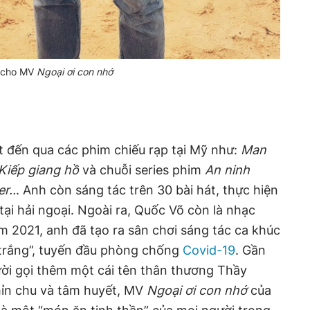
h cho MV
Ngoại ơi con nhớ
 đến qua các phim chiếu rạp tại Mỹ như:
Man
 Kiếp giang hồ
và chuỗi series phim
An ninh
r..
. Anh còn sáng tác trên 30 bài hát, thực hiện
ại hải ngoại. Ngoài ra, Quốc Võ còn là nhạc
ăm 2021, anh đã tạo ra sân chơi sáng tác ca khúc
 trắng”, tuyến đầu phòng chống
Covid-19
. Gần
i gọi thêm một cái tên thân thương Thầy
chỉn chu và tâm huyết, MV
Ngoại ơi con nhớ
của