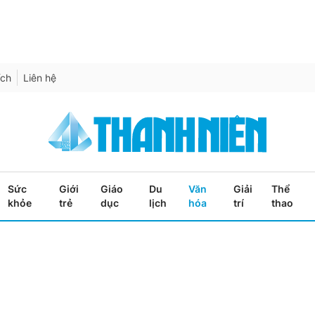
ích
Liên hệ
Sức
Giới
Giáo
Du
Văn
Giải
Thể
khỏe
trẻ
dục
lịch
hóa
trí
thao