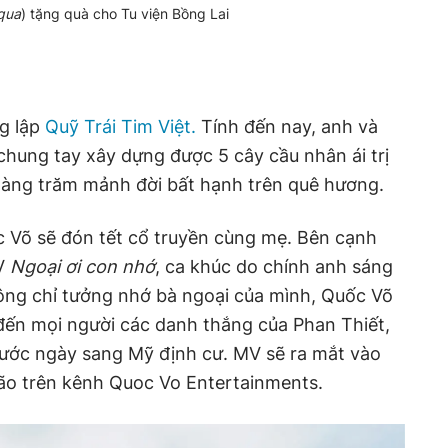
 qua
) tặng quà cho Tu viện Bồng Lai
ng lập
Quỹ Trái Tim Việt.
Tính đến nay, anh và
hung tay xây dựng được 5 cây cầu nhân ái trị
 hàng trăm mảnh đời bất hạnh trên quê hương.
c Võ sẽ đón tết cổ truyền cùng mẹ. Bên cạnh
V
Ngoại ơi con nhớ
, ca khúc do chính anh sáng
hông chỉ tưởng nhớ bà ngoại của mình, Quốc Võ
đến mọi người các danh thắng của Phan Thiết,
 trước ngày sang Mỹ định cư. MV sẽ ra mắt vào
o trên kênh Quoc Vo Entertainments.