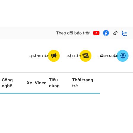
Theo dõi báo trên
QUẢNG CÁO
ĐẶT BÁO
ĐĂNG NHẬP
Công
Tiêu
Thời trang
Xe
Video
nghệ
dùng
trẻ