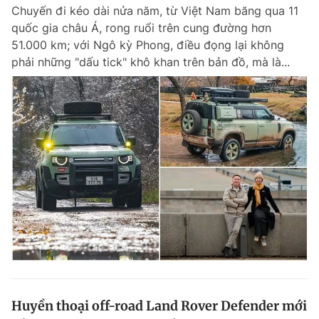
Chuyến đi kéo dài nửa năm, từ Việt Nam băng qua 11
quốc gia châu Á, rong ruổi trên cung đường hơn
51.000 km; với Ngô kỳ Phong, điều đọng lại không
Đọc Thanh Niên trên điện thoại
phải những "dấu tick" khô khan trên bản đồ, mà là...
Theo dõi báo trên
Hotline
Liên hệ quảng cáo
0906 645 777
0908 780 404
Đặt báo
Quảng cáo
RSS
Tòa soạn
Chính sách bảo m
Tổng biên tập: Nguyễn Ngọc Toàn
Phó tổng biên tập thường trực: Hải Thành
Phó tổng biên tập: Lâm Hiếu Dũng
Phó tổng biên tập: Trần Việt Hưng
Huyền thoại off-road Land Rover Defender mới
Tổng thư ký tòa soạn: Đức Trung