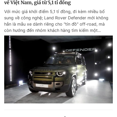
về Việt Nam, giá từ 5,1 tỉ đồng
Giấy phép xuất bản số 110/GP - BTTTT cấp ngày 24.3.2020
© 2003-2026 Bản quyền thuộc về Báo Thanh Niên. Cấm sao chép
Với mức giá khởi điểm 5,1 tỉ đồng, đi kèm nhiều bổ
dưới mọi hình thức nếu không có sự chấp thuận bằng văn bản.
sung về công nghệ; Land Rover Defender mới không
Phát triển bởi ePi Technologies, JSC.
hẳn là mẫu xe dành riêng cho "tín đồ" off-road, mà
còn hướng đến nhóm khách hàng tìm kiếm một...