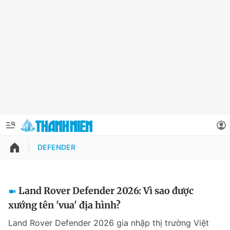
DEFENDER
QUẢNG CÁO
ĐẶT BÁO
Thông tin tài khoản
Land Rover Defender 2026: Vì sao được
xướng tên 'vua' địa hình?
Đổi mật khẩu
Chuyên mục
Land Rover Defender 2026 gia nhập thị trường Việt
Tin đã lưu