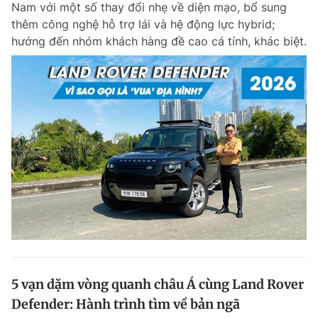
Nam với một số thay đổi nhẹ về diện mạo, bổ sung
Chuyên mục khác
thêm công nghệ hỗ trợ lái và hệ động lực hybrid;
Tin đã xem
hướng đến nhóm khách hàng đề cao cá tính, khác biệt.
Chào ngày mới
Tin 24h
Đăng xuất
Tin thị trường
Tin 360
Video
Magazine
Sản phẩm khác
Tiện ích
Bạn cần biết
Thông tin tòa soạn
Liên hệ quảng cáo
5 vạn dặm vòng quanh châu Á cùng Land Rover
Defender: Hành trình tìm về bản ngã