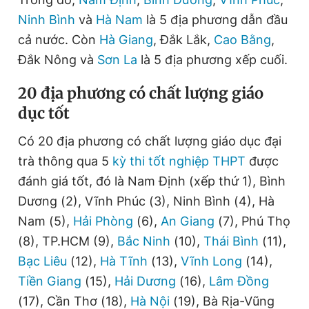
Ninh Bình
và
Hà Nam
là 5 địa phương dẫn đầu
cả nước. Còn
Hà Giang
, Đắk Lắk,
Cao Bằng
,
Đắk Nông và
Sơn La
là 5 địa phương xếp cuối.
20
địa phương có chất lượng giáo
dục tốt
Có 20 địa phương có chất lượng giáo dục đại
trà thông qua 5
kỳ thi tốt nghiệp THPT
được
đánh giá tốt, đó là Nam Định (xếp thứ 1), Bình
Dương (2), Vĩnh Phúc (3), Ninh Bình (4), Hà
Nam (5),
Hải Phòng
(6),
An Giang
(7), Phú Thọ
(8), TP.HCM (9),
Bắc Ninh
(10),
Thái Bình
(11),
Bạc Liêu
(12),
Hà Tĩnh
(13),
Vĩnh Long
(14),
Tiền Giang
(15),
Hải Dương
(16),
Lâm Đồng
(17), Cần Thơ (18),
Hà Nội
(19), Bà Rịa-Vũng