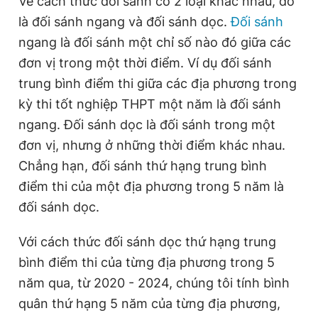
Về cách thức đối sánh có 2 loại khác nhau, đó
là đối sánh ngang và đối sánh dọc.
Đối sánh
ngang là đối sánh một chỉ số nào đó giữa các
Đọc Thanh Niên trên điện thoại
đơn vị trong một thời điểm. Ví dụ đối sánh
trung bình điểm thi giữa các địa phương trong
kỳ thi tốt nghiệp THPT một năm là đối sánh
ngang. Đối sánh dọc là đối sánh trong một
Theo dõi báo trên
đơn vị, nhưng ở những thời điểm khác nhau.
Chẳng hạn, đối sánh thứ hạng trung bình
Hotline
Liên hệ quảng cáo
điểm thi của một địa phương trong 5 năm là
0906 645 777
0908 780 404
đối sánh dọc.
Đặt báo
Quảng cáo
RSS
Tòa soạn
Chính sách bảo
Với cách thức đối sánh dọc thứ hạng trung
Tổng biên tập: Nguyễn Ngọc Toàn
bình điểm thi của từng địa phương trong 5
Phó tổng biên tập thường trực: Hải Thành
năm qua, từ 2020 - 2024, chúng tôi tính bình
Phó tổng biên tập: Lâm Hiếu Dũng
Phó tổng biên tập: Trần Việt Hưng
quân thứ hạng 5 năm của từng địa phương,
Tổng thư ký tòa soạn: Đức Trung