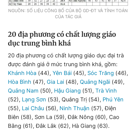
NGUỒN: SỐ LIỆU CÔNG BỐ CỦA BỘ GD-ĐT VÀ TÍNH TOÁN
CỦA TÁC GIẢ
20
địa phương có chất lượng giáo
dục trung bình khá
20 địa phương có chất lượng giáo dục đại trà
được đánh giá ở mức trung bình khá, gồm:
Khánh Hòa
(44),
Yên Bái
(45),
Sóc Trăng
(46),
Hòa Bình
(47),
Gia Lai
(48),
Quảng Ngãi
(49),
Quảng Nam
(50),
Hậu Giang
(51),
Trà Vinh
(52),
Lạng Sơn
(53), Quảng Trị (54),
Phú Yên
(55),
Lai Châu
(56),
Ninh Thuận
(57), Điện
Biên (58), Sơn La (59), Đắk Nông (60), Cao
Bằng (61), Đắk Lắk (62), Hà Giang (63).