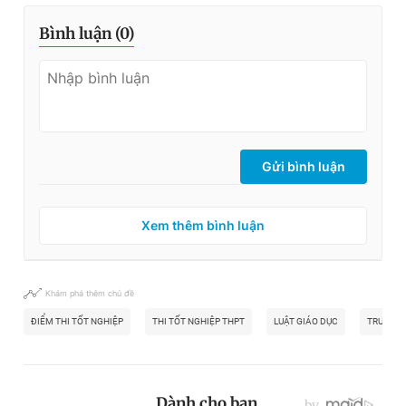
Bình luận (
0
)
Gửi bình luận
Xem thêm bình luận
Khám phá thêm chủ đề
ĐIỂM THI TỐT NGHIỆP
THI TỐT NGHIỆP THPT
LUẬT GIÁO DỤC
TRUNG BÌ