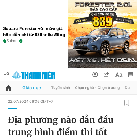
Subaru Forester với mức giá
hấp dẫn chỉ từ 839 triệu đồng
Subaru
Giáo dục
Tuyển sinh
Chọn nghề - Chọn trường
Du học
QUẢNG CÁO
ĐẶT BÁO
22/07/2024 06:06 GMT+7
Thông tin tài khoản
Địa phương nào dẫn đầu
Đổi mật khẩu
Chuyên mục
trung bình điểm thi tốt
Tin đã lưu