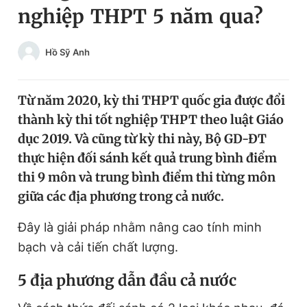
nghiệp THPT 5 năm qua?
Chuyên mục khác
Tin đã xem
Chào ngày mới
Tin 24h
Hồ Sỹ Anh
Đăng xuất
Tin thị trường
Tin 360
Từ năm 2020, kỳ thi THPT quốc gia được đổi
thành kỳ thi tốt nghiệp THPT theo luật Giáo
Video
Magazine
dục 2019. Và cũng từ kỳ thi này, Bộ GD-ĐT
thực hiện đối sánh kết quả trung bình điểm
thi 9 môn và trung bình điểm thi từng môn
Sản phẩm khác
giữa các địa phương trong cả nước.
Tiện ích
Bạn cần biết
Đây là giải pháp nhằm nâng cao tính minh
bạch và cải tiến chất lượng.
Thông tin tòa soạn
Liên hệ quảng cáo
5
địa phương dẫn đầu cả nước