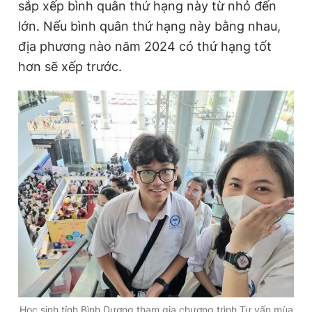
sắp xếp bình quân thứ hạng này từ nhỏ đến
Giấy phép xuất bản số 110/GP - BTTTT cấp ngày 24.3.2020
lớn. Nếu bình quân thứ hạng này bằng nhau,
© 2003-2026 Bản quyền thuộc về Báo Thanh Niên. Cấm sao
chép dưới mọi hình thức nếu không có sự chấp thuận bằng văn
địa phương nào năm 2024 có thứ hạng tốt
bản. Phát triển bởi ePi Technologies, JSC.
hơn sẽ xếp trước.
Học sinh tỉnh Bình Dương tham gia chương trình Tư vấn mùa