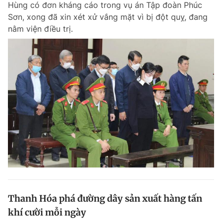
Hùng có đơn kháng cáo trong vụ án Tập đoàn Phúc
Chuyên mục khác
Sơn, xong đã xin xét xử vắng mặt vì bị đột quỵ, đang
Tin đã xem
nằm viện điều trị.
Chào ngày mới
Tin 24h
Đăng xuất
Tin thị trường
Tin 360
Video
Magazine
Sản phẩm khác
Tiện ích
Bạn cần biết
Thông tin tòa soạn
Liên hệ quảng cáo
Thanh Hóa phá đường dây sản xuất hàng tấn
khí cười mỗi ngày