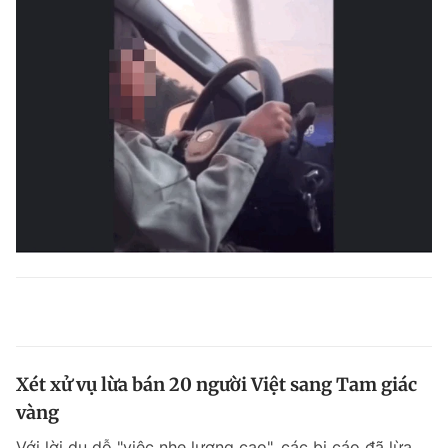
Xét xử vụ lừa bán 20 người Việt sang Tam giác
vàng
Với lời dụ dỗ "việc nhẹ lương cao", các bị cáo đã lừa