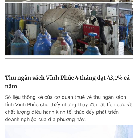
Giấy phép xuất bản số 110/GP - BTTTT cấp ngày 24.3.2020
© 2003-2026 Bản quyền thuộc về Báo Thanh Niên. Cấm sao chép
dưới mọi hình thức nếu không có sự chấp thuận bằng văn bản.
Phát triển bởi ePi Technologies, JSC.
Thu ngân sách Vĩnh Phúc 4 tháng đạt 43,1% cả
năm
Số liệu thống kê của cơ quan thuế về thu ngân sách
tỉnh Vĩnh Phúc cho thấy những thay đổi rất tích cực về
chất lượng điều hành kinh tế, thúc đẩy phát triển
doanh nghiệp của địa phương này.