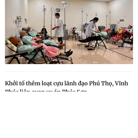
Khởi tố thêm loạt cựu lãnh đạo Phú Thọ, Vĩnh
Phúc liên quan vụ án Phúc Sơn
Liên quan vụ án xảy ra tại Tập đoàn Phúc Sơn, cảnh
sát đã khởi tố thêm nhiều cựu lãnh đạo 2 tỉnh Phú Thọ
và Vĩnh Phúc cùng về tội lợi dụng chức vụ, quyền hạn
trong khi thi hành công vụ.