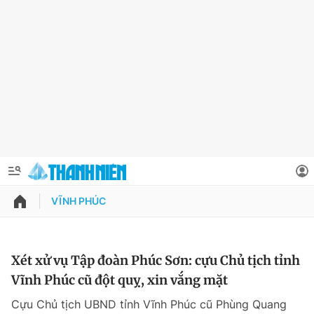
VĨNH PHÚC
QUẢNG CÁO
ĐẶT BÁO
Thông tin tài khoản
Xét xử vụ Tập đoàn Phúc Sơn: cựu Chủ tịch tỉnh
Vĩnh Phúc cũ đột quỵ, xin vắng mặt
Đổi mật khẩu
Chuyên mục
Cựu Chủ tịch UBND tỉnh Vĩnh Phúc cũ Phùng Quang
Tin đã lưu