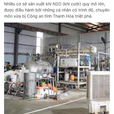
Nhiều cơ sở sản xuất khí N2O (khí cười) quy mô lớn,
được điều hành bởi những cá nhân có trình độ, chuyên
môn vừa bị Công an tỉnh Thanh Hóa triệt phá.
Đọc Thanh Niên trên điện thoại
Theo dõi báo trên
Hotline
Liên hệ quảng cáo
0906 645 777
0908 780 404
Đặt báo
Quảng cáo
RSS
Tòa soạn
Chính sách bảo m
Tổng biên tập: Nguyễn Ngọc Toàn
Phó tổng biên tập thường trực: Hải Thành
Phó tổng biên tập: Lâm Hiếu Dũng
Phó tổng biên tập: Trần Việt Hưng
Tổng thư ký tòa soạn: Đức Trung