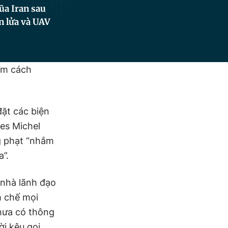
ũa Iran sau
n lửa và UAV
tìm cách
ặt các biện
les Michel
ng phạt “nhắm
a”.
 nhà lãnh đạo
m chế mọi
chưa có thông
ời kêu gọi