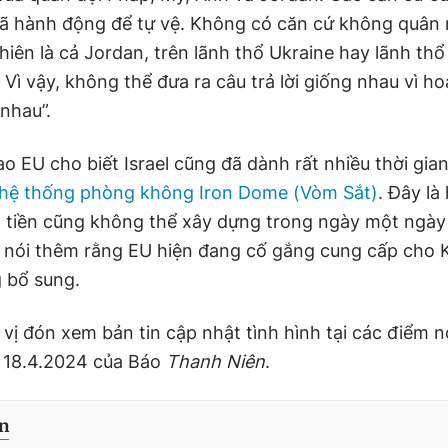
ã hành động để tự vệ. Không có căn cứ không quân
hiên là cả Jordan, trên lãnh thổ Ukraine hay lãnh thổ
Vì vậy, không thể đưa ra câu trả lời giống nhau vì h
nhau”.
o EU cho biết Israel cũng đã dành rất nhiều thời gian
hệ thống phòng không Iron Dome (Vòm Sắt)
. Đây là
 tiền cũng không thể xây dựng trong ngày một ngày 
 nói thêm rằng EU hiện đang cố gắng cung cấp cho K
 bổ sung.
 vị đón xem bản tin cập nhật tình hình tại các điểm 
y 18.4.2024 của Báo
Thanh Niên
.