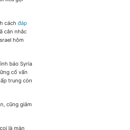
nh cách
đáp
đã cân nhắc
Israel hôm
tình báo Syria
những cố vấn
cấp trung còn
an, cũng giảm
coi là màn