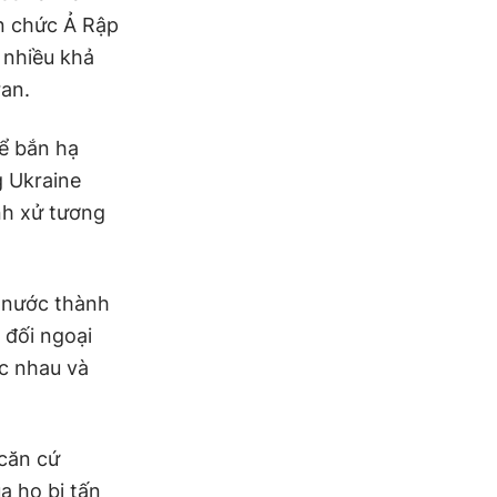
an chức Ả Rập
 nhiều khả
ran.
để bắn hạ
g Ukraine
nh xử tương
c nước thành
 đối ngoại
ác nhau và
 căn cứ
a họ bị tấn