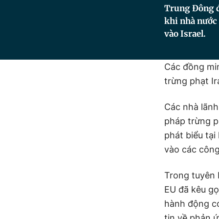
Trung Đông đ
khi nhà nước 
vào Israel.
Các đồng m
trừng phạt Ir
Các nhà lãnh
pháp trừng p
phát biểu tạ
vào các công
Trong tuyên b
EU đã kêu gọi
hành động có
tin về phản ứ