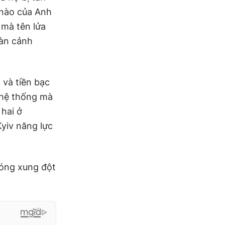
 nào của Anh
 mà tên lửa
oàn cảnh
 và tiền bạc
 hệ thống mà
hai ở
yiv năng lực
nóng xung đột