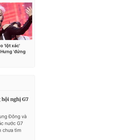
 hội nghị G7
rung Đông và
ác nước G7
n chưa tìm