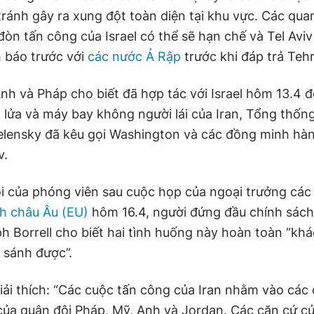
 tránh gây ra xung đột toàn diện tại khu vực. Các qu
òn tấn công của Israel có thể sẽ hạn chế và Tel Aviv
 báo trước với
các nước Ả Rập
trước khi đáp trả Teh
Anh và Pháp cho biết đã hợp tác với Israel hôm 13.4 
n lửa và máy bay không người lái của Iran, Tổng thốn
lensky đã kêu gọi Washington và các đồng minh hà
v.
hỏi của phóng viên sau cuộc họp của ngoại trưởng cá
h châu Âu (EU)
hôm 16.4, người đứng đầu chính sách
h Borrell cho biết hai tình huống này hoàn toàn “kh
 sánh được”.
giải thích: “Các cuộc tấn công của Iran nhằm vào các
ủa quân đội Pháp, Mỹ, Anh và Jordan. Các căn cứ củ