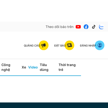
Theo dõi báo trên
QUẢNG CÁO
ĐẶT BÁO
ĐĂNG NHẬP
Công
Tiêu
Thời trang
Xe
Video
nghệ
dùng
trẻ