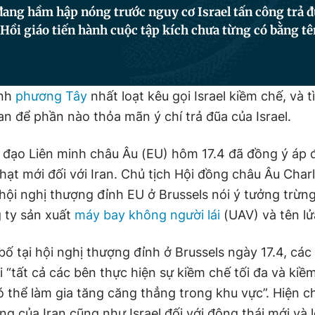
ang hầm hập nóng trước nguy cơ Israel tấn công trả đ
Hồi giáo tiến hành cuộc tập kích chưa từng có bằng tê
inh
phương Tây
nhất loạt kêu gọi Israel kiềm chế, và 
an để phần nào thỏa mãn ý chí trả đũa của Israel.
 đạo Liên minh châu Âu (EU) hôm 17.4 đã đồng ý áp đ
hạt mới đối với Iran. Chủ tịch Hội đồng châu Âu Char
i hội nghị thượng đỉnh EU ở Brussels nói ý tưởng trừ
 ty sản xuất
máy bay không người lái
(UAV) và tên lử
ố tại hội nghị thượng đỉnh ở Brussels ngày 17.4, các
 “tất cả các bên thực hiện sự kiềm chế tối đa và kiề
 thể làm gia tăng căng thẳng trong khu vực”. Hiện 
ng của Iran cũng như Israel đối với động thái mới và l