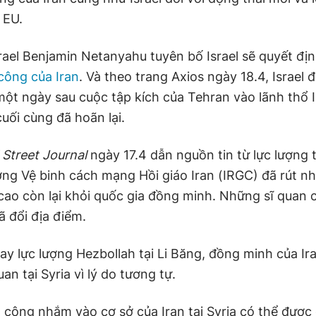
 EU.
rael Benjamin Netanyahu tuyên bố Israel sẽ quyết đị
công của Iran
. Và theo trang Axios ngày 18.4, Israel 
 một ngày sau cuộc tập kích của Tehran vào lãnh thổ 
uối cùng đã hoãn lại.
 Street Journal
ngày 17.4 dẫn nguồn tin từ lực lượng 
lượng Vệ binh cách mạng Hồi giáo Iran (IRGC) đã rút 
cao còn lại khỏi quốc gia đồng minh. Những sĩ quan 
ã đổi địa điểm.
ay lực lượng Hezbollah tại Li Băng, đồng minh của Ir
uan tại Syria vì lý do tương tự.
 công nhắm vào cơ sở của Iran tại Syria có thể được 