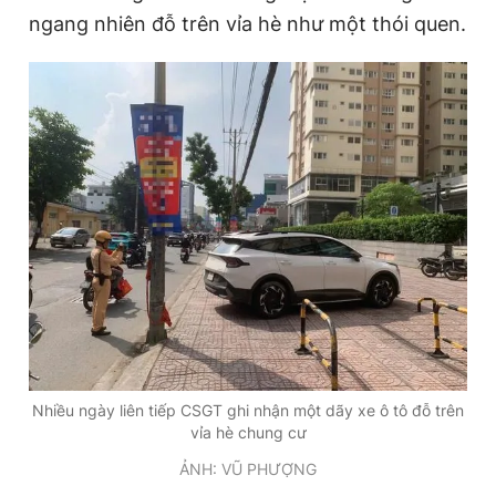
ngang nhiên đỗ trên vỉa hè như một thói quen.
Đọc Thanh Niên trên điện thoại
Theo dõi báo trên
Hotline
Liên hệ quảng cáo
0906 645 777
0908 780 404
Đặt báo
Quảng cáo
RSS
Tòa soạn
Chính sách bảo
Tổng biên tập: Nguyễn Ngọc Toàn
Nhiều ngày liên tiếp CSGT ghi nhận một dãy xe ô tô đỗ trên
Phó tổng biên tập thường trực: Hải Thành
vỉa hè chung cư
Phó tổng biên tập: Lâm Hiếu Dũng
Phó tổng biên tập: Trần Việt Hưng
ẢNH: VŨ PHƯỢNG
Tổng thư ký tòa soạn: Đức Trung