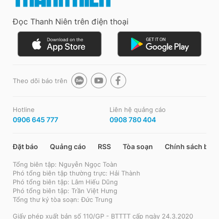
Đọc Thanh Niên trên điện thoại
Theo dõi báo trên
Hotline
Liên hệ quảng cáo
0906 645 777
0908 780 404
Đặt báo
Quảng cáo
RSS
Tòa soạn
Chính sách bảo
Tổng biên tập: Nguyễn Ngọc Toàn
Phó tổng biên tập thường trực: Hải Thành
Phó tổng biên tập: Lâm Hiếu Dũng
Phó tổng biên tập: Trần Việt Hưng
Tổng thư ký tòa soạn: Đức Trung
Giấy phép xuất bản số 110/GP - BTTTT cấp ngày 24.3.2020