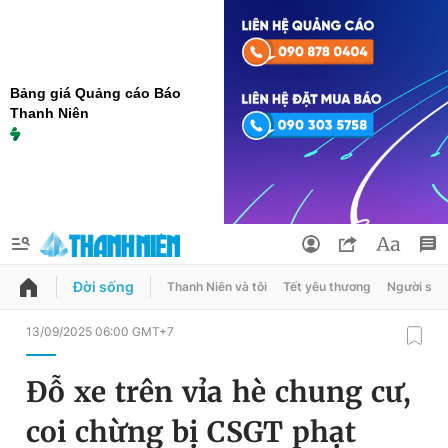
Bảng giá Quảng cáo Báo
Thanh Niên
Đời sống
Thanh Niên và tôi
Tết yêu thương
Người sốn
QUẢNG CÁO
ĐẶT BÁO
13/09/2025 06:00 GMT+7
Thông tin tài khoản
Đỗ xe trên vỉa hè chung cư,
Đổi mật khẩu
Chuyên mục
coi chừng bị CSGT phạt
Tin đã lưu