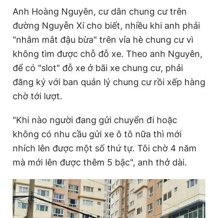
Giấy phép xuất bản số 110/GP - BTTTT cấp ngày 24.3.2020
Anh Hoàng Nguyên, cư dân chung cư trên
© 2003-2026 Bản quyền thuộc về Báo Thanh Niên. Cấm sao
đường Nguyễn Xí cho biết, nhiều khi anh phải
chép dưới mọi hình thức nếu không có sự chấp thuận bằng văn
bản. Phát triển bởi ePi Technologies, JSC.
"nhắm mắt đậu bừa" trên vỉa hè chung cư vì
không tìm được chỗ đỗ xe. Theo anh Nguyên,
để có "slot" đỗ xe ở bãi xe chung cư, phải
đăng ký với ban quản lý chung cư rồi xếp hàng
chờ tới lượt.
"Khi nào người đang gửi chuyển đi hoặc
không có nhu cầu gửi xe ô tô nữa thì mới
nhích lên được một số thứ tự. Tôi chờ 4 năm
mà mới lên được thêm 5 bậc", anh thở dài.