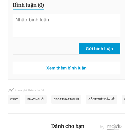
Bình luận (
0
)
Gửi bình luận
Xem thêm bình luận
Khám phá thêm chủ đề
CSGT
PHẠT NGUỘI
CSGT PHẠT NGUỘI
ĐỖ XE TRÊN VỈA HÈ
CHUN