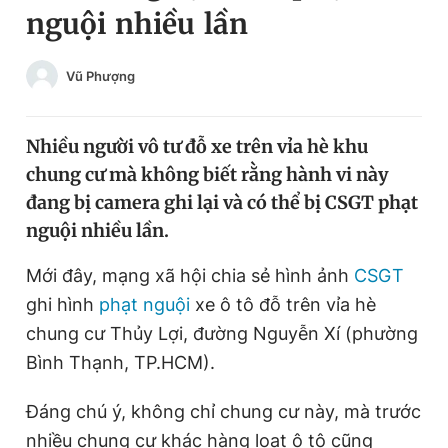
nguội nhiều lần
Chuyên mục khác
Tin đã xem
Chào ngày mới
Tin 24h
Vũ Phượng
Đăng xuất
Tin thị trường
Tin 360
Nhiều người vô tư đỗ xe trên vỉa hè khu
chung cư mà không biết rằng hành vi này
Video
Magazine
đang bị camera ghi lại và có thể bị CSGT phạt
nguội nhiều lần.
Sản phẩm khác
Mới đây, mạng xã hội chia sẻ hình ảnh
CSGT
ghi hình
phạt nguội
xe ô tô đỗ trên vỉa hè
Tiện ích
Bạn cần biết
chung cư Thủy Lợi, đường Nguyễn Xí (phường
Bình Thạnh, TP.HCM).
Thông tin tòa soạn
Liên hệ quảng cáo
Đáng chú ý, không chỉ chung cư này, mà trước
nhiều chung cư khác hàng loạt ô tô cũng