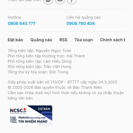
Hotline
Liên hệ quảng cáo
0906 645 777
0908 780 404
Đặt báo
Quảng cáo
RSS
Tòa soạn
Chính sách bảo
Tổng biên tập: Nguyễn Ngọc Toàn
Phó tổng biên tập thường trực: Hải Thành
Phó tổng biên tập: Lâm Hiếu Dũng
Phó tổng biên tập: Trần Việt Hưng
Tổng thư ký tòa soạn: Đức Trung
Giấy phép xuất bản số 110/GP - BTTTT cấp ngày 24.3.2020
© 2003-2026 Bản quyền thuộc về Báo Thanh Niên.
Cấm sao chép dưới mọi hình thức nếu không có sự chấp thuận
bằng văn bản.