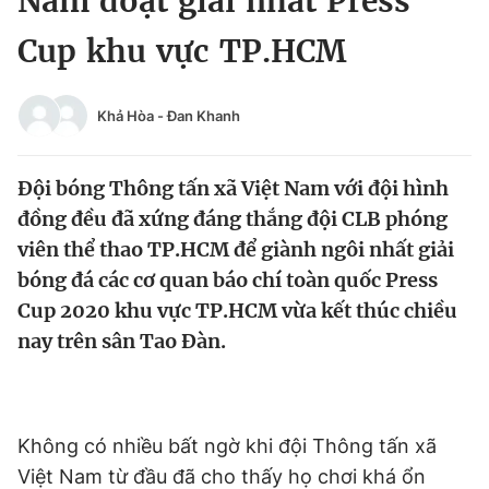
Nam đoạt giải nhất Press
Chuyên mục khác
Cup khu vực TP.HCM
Tin đã xem
Chào ngày mới
Tin 24h
Đăng xuất
Khả Hòa
-
Đan Khanh
Tin thị trường
Tin 360
Đội bóng Thông tấn xã Việt Nam với đội hình
Video
Magazine
đồng đều đã xứng đáng thắng đội CLB phóng
viên thể thao TP.HCM để giành ngôi nhất giải
bóng đá các cơ quan báo chí toàn quốc Press
Sản phẩm khác
Cup 2020 khu vực TP.HCM vừa kết thúc chiều
Tiện ích
Bạn cần biết
nay trên sân Tao Đàn.
Thông tin tòa soạn
Liên hệ quảng cáo
Không có nhiều bất ngờ khi đội Thông tấn xã
Việt Nam từ đầu đã cho thấy họ chơi khá ổn