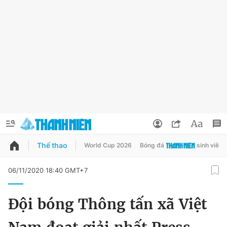
Thể thao
World Cup 2026
Bóng đá
sinh viên
QUẢNG CÁO
ĐẶT BÁO
06/11/2020 18:40 GMT+7
Thông tin tài khoản
Đội bóng Thông tấn xã Việt
Đổi mật khẩu
Chuyên mục
Tin đã lưu