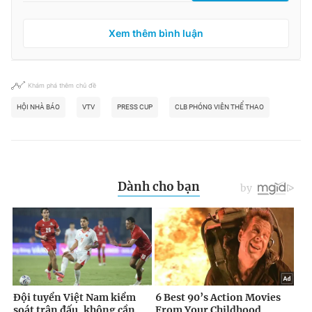
Xem thêm bình luận
Khám phá thêm chủ đề
HỘI NHÀ BÁO
VTV
PRESS CUP
CLB PHÓNG VIÊN THỂ THAO