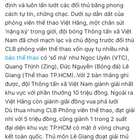
định và luôn lấn lướt các đối thủ bằng phong
cách tự tin, chững chạc. Dưới sự dẫn dắt của
Đọc Thanh Niên trên điện thoại
phóng viên thể thao Việt Hằng, một chân sút
‘nặng ký’ trong giới, đội bóng Thông tấn xã Việt
Nam đã chơi mạch lạc và chủ động trước đối thủ
CLB phóng viên thể thao vốn quy tụ nhiều nhà
báo thể thao
có 'số má' như Ngọc Uyên (VTC),
Theo dõi báo trên
Quang Thịnh (Zing), Đức Nguyễn (Bóng đá) Lê
Giang (Thể thao TP.HCM)..Với 2 bàn thắng ghi
Hotline
Liên hệ quảng cáo
được, đội Thông tấn xã Việt Nam giành giải nhất
0906 645 777
0908 780 404
khu vực với phần thưởng 10 triệu đồng. Ngoài ra
Việt Hằng còn giành giải đồng vua phá lưới
Đặt báo
Quảng cáo
RSS
Tòa soạn
Chính sách bảo
Dù thua nhưng CLB Phóng viên thể thao, đạt giải
Tổng biên tập: Nguyễn Ngọc Toàn
nhì với 5 triệu đồng, cũng giành 1 trong 2 suất
Phó tổng biên tập thường trực: Hải Thành
Phó tổng biên tập: Lâm Hiếu Dũng
đại diện khu vực TP.HCM có mặt ở vòng chung
Phó tổng biên tập: Trần Việt Hưng
Tổng thư ký tòa soạn: Đức Trung
kết toàn quốc. Thủ môn Lê Giang đoạt giải thủ