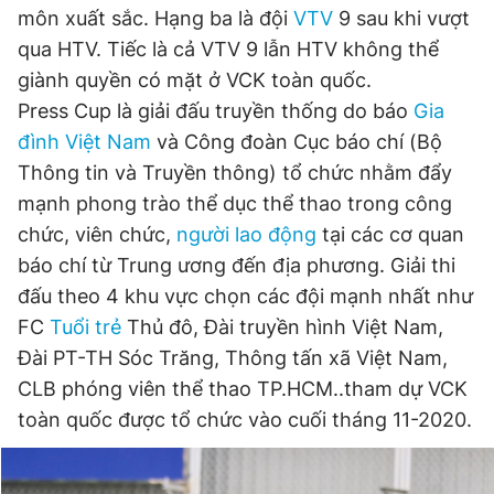
môn xuất sắc. Hạng ba là đội
VTV
9 sau khi vượt
Giấy phép xuất bản số 110/GP - BTTTT cấp ngày 24.3.2020
© 2003-2026 Bản quyền thuộc về Báo Thanh Niên. Cấm sao
qua HTV. Tiếc là cả VTV 9 lẫn HTV không thể
chép dưới mọi hình thức nếu không có sự chấp thuận bằng văn
giành quyền có mặt ở VCK toàn quốc.
bản. Phát triển bởi ePi Technologies, JSC.
Press Cup là giải đấu truyền thống do báo
Gia
đình Việt Nam
và Công đoàn Cục báo chí (Bộ
Thông tin và Truyền thông) tổ chức nhằm đẩy
mạnh phong trào thể dục thể thao trong công
chức, viên chức,
người lao động
tại các cơ quan
báo chí từ Trung ương đến địa phương. Giải thi
đấu theo 4 khu vực chọn các đội mạnh nhất như
FC
Tuổi trẻ
Thủ đô, Đài truyền hình Việt Nam,
Đài PT-TH Sóc Trăng, Thông tấn xã Việt Nam,
CLB phóng viên thể thao TP.HCM..tham dự VCK
toàn quốc được tổ chức vào cuối tháng 11-2020.