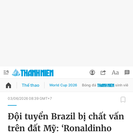
Thể thao
World Cup 2026
Bóng đá
sinh viên
QUẢNG CÁO
ĐẶT BÁO
03/06/2026 08:39 GMT+7
Thông tin tài khoản
Đội tuyển Brazil bị chất vấn
Đổi mật khẩu
Chuyên mục
trên đất Mỹ: ‘Ronaldinho
Tin đã lưu