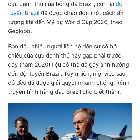
cựu danh thủ của bóng đá Brazil, còn lại
đội
tuyển Brazil
đã được chào đón một cách ấn
tượng khi đến Mỹ dự World Cup 2026, theo
Đọc Thanh Niên trên điện thoại
Geglobo.
Ban đầu nhiều người liên hệ đến sự cố hộ
chiếu của cựu danh thủ này gặp phải trước
Theo dõi báo trên
đây (năm 2020) liệu có thể đã gây ảnh hưởng
đến đội tuyển Brazil. Tuy nhiên, mọi việc sau
Hotline
Liên hệ quảng cáo
đó đều đã được giải quyết nhanh chóng, kênh
0906 645 777
0908 780 404
truyền hình hàng đầu Brazil cho biết thêm.
Đặt báo
Quảng cáo
RSS
Tòa soạn
Chính sách bảo
Tổng biên tập: Nguyễn Ngọc Toàn
Phó tổng biên tập thường trực: Hải Thành
Phó tổng biên tập: Lâm Hiếu Dũng
Phó tổng biên tập: Trần Việt Hưng
Tổng thư ký tòa soạn: Đức Trung