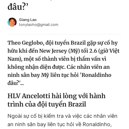
đâu?’
Chuyên mục khác
Tin đã xem
Chào ngày mới
Tin 24h
Giang Lao
tonylaoho@gmail.com
Đăng xuất
Tin thị trường
Tin 360
Theo Geglobo, đội tuyển Brazil gặp sự cố hy
hữu khi đến New Jersey (Mỹ) tối 2.6 (giờ Việt
Video
Magazine
Nam), một số thành viên bị thẩm vấn vì
không nhận diện được. Các nhân viên an
ninh sân bay Mỹ liên tục hỏi 'Ronaldinho
Sản phẩm khác
đâu?'...
Tiện ích
Bạn cần biết
HLV Ancelotti hài lòng với hành
trình của đội tuyển Brazil
Thông tin tòa soạn
Liên hệ quảng cáo
Ngoài sự cố bị kiểm tra và việc các nhân viên
an ninh sân bay liên tục hỏi về Ronaldinho,