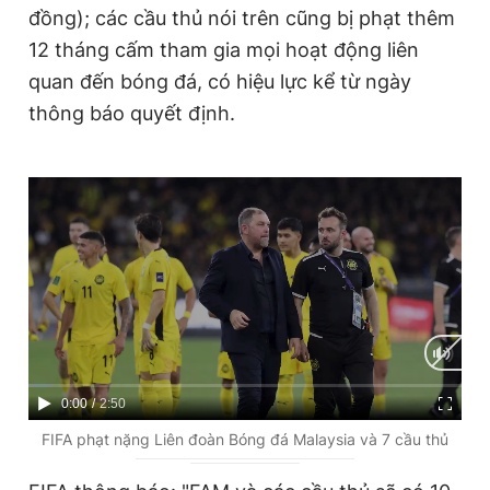
đồng); các cầu thủ nói trên cũng bị phạt thêm
12 tháng cấm tham gia mọi hoạt động liên
quan đến bóng đá, có hiệu lực kể từ ngày
thông báo quyết định.
C
0:00
/
D
2:50
u
u
FIFA phạt nặng Liên đoàn Bóng đá Malaysia và 7 cầu thủ
r
r