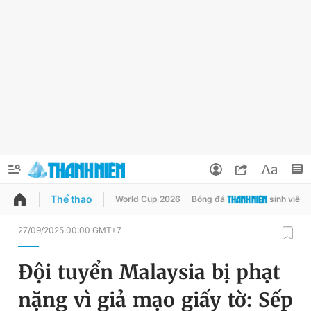
Thể thao
World Cup 2026
Bóng đá
sinh viên
QUẢNG CÁO
ĐẶT BÁO
27/09/2025 00:00 GMT+7
Thông tin tài khoản
Đội tuyển Malaysia bị phạt
Đổi mật khẩu
Chuyên mục
nặng vì giả mạo giấy tờ: Sếp
Tin đã lưu