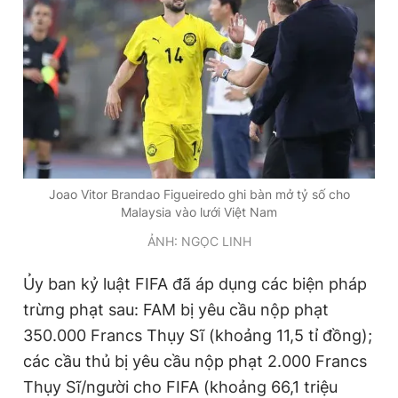
Giấy phép xuất bản số 110/GP - BTTTT cấp ngày 24.3.2020
© 2003-2026 Bản quyền thuộc về Báo Thanh Niên. Cấm sao
chép dưới mọi hình thức nếu không có sự chấp thuận bằng văn
bản. Phát triển bởi ePi Technologies, JSC.
Joao Vitor Brandao Figueiredo ghi bàn mở tỷ số cho
Malaysia vào lưới Việt Nam
ẢNH: NGỌC LINH
Ủy ban kỷ luật FIFA đã áp dụng các biện pháp
trừng phạt sau: FAM bị yêu cầu nộp phạt
350.000 Francs Thụy Sĩ (khoảng 11,5 tỉ đồng);
các cầu thủ bị yêu cầu nộp phạt 2.000 Francs
Thụy Sĩ/người cho FIFA (khoảng 66,1 triệu