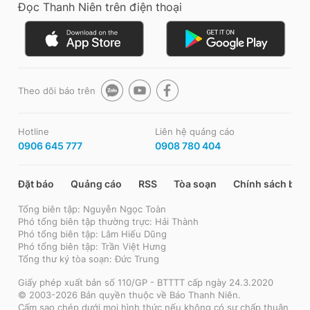
Đọc Thanh Niên trên điện thoại
Theo dõi báo trên
Hotline
Liên hệ quảng cáo
0906 645 777
0908 780 404
Đặt báo
Quảng cáo
RSS
Tòa soạn
Chính sách bảo
Tổng biên tập: Nguyễn Ngọc Toàn
Phó tổng biên tập thường trực: Hải Thành
Phó tổng biên tập: Lâm Hiếu Dũng
Phó tổng biên tập: Trần Việt Hưng
Tổng thư ký tòa soạn: Đức Trung
Giấy phép xuất bản số 110/GP - BTTTT cấp ngày 24.3.2020
© 2003-2026 Bản quyền thuộc về Báo Thanh Niên.
Cấm sao chép dưới mọi hình thức nếu không có sự chấp thuận