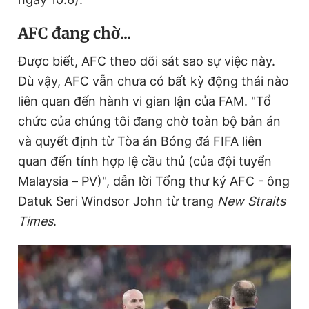
AFC đang chờ...
Đọc Thanh Niên trên điện thoại
Được biết, AFC theo dõi sát sao sự việc này.
Dù vậy, AFC vẫn chưa có bất kỳ động thái nào
liên quan đến hành vi gian lận của FAM. "Tổ
chức của chúng tôi đang chờ toàn bộ bản án
Theo dõi báo trên
và quyết định từ Tòa án Bóng đá FIFA liên
quan đến tính hợp lệ cầu thủ (của đội tuyển
Hotline
Liên hệ quảng cáo
Malaysia – PV)", dẫn lời Tổng thư ký AFC - ông
0906 645 777
0908 780 404
Datuk Seri Windsor John từ trang
New Straits
Times
.
Đặt báo
Quảng cáo
RSS
Tòa soạn
Chính sách bảo
Tổng biên tập: Nguyễn Ngọc Toàn
Phó tổng biên tập thường trực: Hải Thành
Phó tổng biên tập: Lâm Hiếu Dũng
Phó tổng biên tập: Trần Việt Hưng
Tổng thư ký tòa soạn: Đức Trung