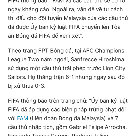
FIFA thông báo: "FAM và các cầu thủ sẽ có 10
r
a
ngày kháng cáo. Ngoài ra, vấn đề về tư cách
e
t
thi đấu cho đội tuyển Malaysia của các cầu thủ
n
i
đã được Ủy ban kỷ luật FIFA chuyển lên Tòa
t
o
án Bóng đá FIFA để xem xét".
T
n
i
Theo trang FPT Bóng đá, tại AFC Champions
m
League Two năm ngoái, Sanfrecce Hiroshima
sử dụng một cầu thủ trái phép trước Lion City
e
Sailors. Họ thắng trận 6-1 nhưng ngay sau đó
bị xử thua 0-3.
FIFA thông báo trên trang chủ: "Ủy ban kỷ luật
FIFA đã áp dụng các biện pháp trừng phạt đối
với
FAM
(Liên đoàn Bóng đá Malaysia) và 7
cầu thủ nhập tịch, gồm Gabriel Felipe Arrocha,
Facundo Tomas Garces, Rodrigo Julian