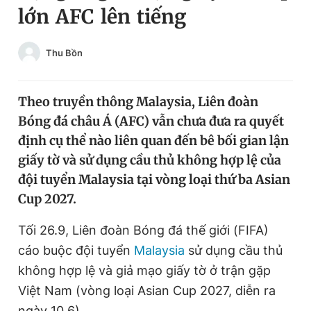
lớn AFC lên tiếng
Chuyên mục khác
Tin đã xem
Chào ngày mới
Tin 24h
Thu Bồn
Đăng xuất
Tin thị trường
Tin 360
Theo truyền thông Malaysia, Liên đoàn
Bóng đá châu Á (AFC) vẫn chưa đưa ra quyết
Video
Magazine
định cụ thể nào liên quan đến bê bối gian lận
giấy tờ và sử dụng cầu thủ không hợp lệ của
đội tuyển Malaysia tại vòng loại thứ ba Asian
Sản phẩm khác
Cup 2027.
Tiện ích
Bạn cần biết
Tối 26.9, Liên đoàn Bóng đá thế giới (FIFA)
cáo buộc đội tuyển
Malaysia
sử dụng cầu thủ
Thông tin tòa soạn
Liên hệ quảng cáo
không hợp lệ và giả mạo giấy tờ ở trận gặp
Việt Nam (vòng loại Asian Cup 2027, diễn ra
ngày 10.6).