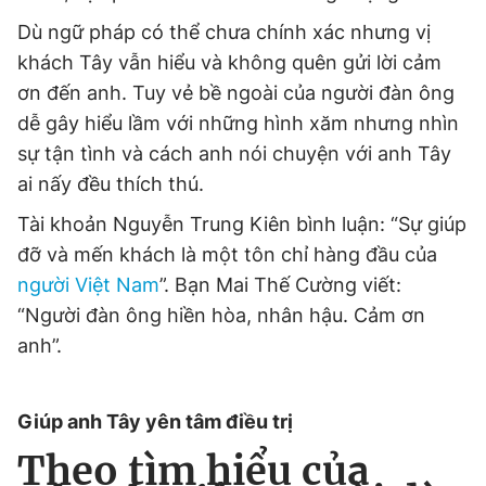
Dù ngữ pháp có thể chưa chính xác nhưng vị
khách Tây vẫn hiểu và không quên gửi lời cảm
Đọc Thanh Niên trên điện thoại
ơn đến anh. Tuy vẻ bề ngoài của người đàn ông
dễ gây hiểu lầm với những hình xăm nhưng nhìn
sự tận tình và cách anh nói chuyện với anh Tây
ai nấy đều thích thú.
Theo dõi báo trên
Tài khoản Nguyễn Trung Kiên bình luận: “Sự giúp
đỡ và mến khách là một tôn chỉ hàng đầu của
Hotline
Liên hệ quảng cáo
người Việt Nam
”. Bạn Mai Thế Cường viết:
0906 645 777
0908 780 404
“Người đàn ông hiền hòa, nhân hậu. Cảm ơn
anh”.
Đặt báo
Quảng cáo
RSS
Tòa soạn
Chính sách bảo
Tổng biên tập: Nguyễn Ngọc Toàn
Phó tổng biên tập thường trực: Hải Thành
Giúp anh Tây yên tâm điều trị
Phó tổng biên tập: Lâm Hiếu Dũng
Phó tổng biên tập: Trần Việt Hưng
Theo tìm hiểu của
Tổng thư ký tòa soạn: Đức Trung