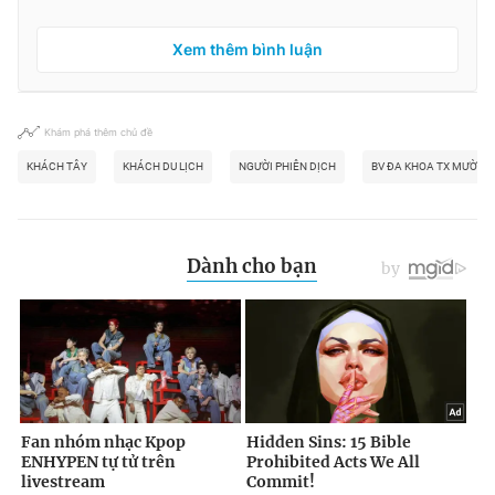
Xem thêm bình luận
Khám phá thêm chủ đề
KHÁCH TÂY
KHÁCH DU LỊCH
NGƯỜI PHIÊN DỊCH
BV ĐA KHOA TX MƯỜNG