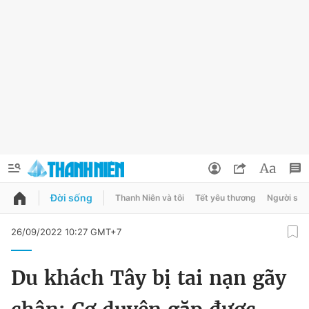
Đời sống
Thanh Niên và tôi
Tết yêu thương
Người sốn
QUẢNG CÁO
ĐẶT BÁO
26/09/2022 10:27 GMT+7
Thông tin tài khoản
Du khách Tây bị tai nạn gãy
Đổi mật khẩu
Chuyên mục
Tin đã lưu