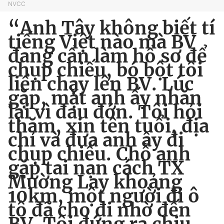
NVCC
“Anh Tây không biết tí
tiếng Việt nào mà BV
đang cần làm hồ sơ để
chụp chiếu, bó bột tôi
liền chạy lên BV. Lúc
gặp, mặt anh ấy nhăn
lại vì đau đớn. Tôi hỏi
thăm, xin tên tuổi, địa
chỉ và đưa anh ấy đi
chụp chiếu. Chỗ anh
gặp tai nạn cách TX
Mường Lay khoảng
10km, một người đi ô
tô đã cho đi nhờ đến