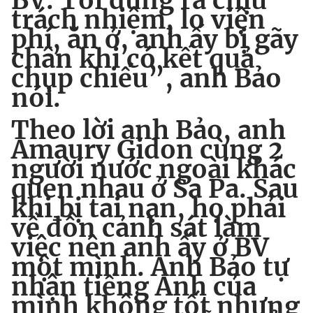
BV. Tôi đứng ra chịu
trách nhiệm, lo viện
phí, ăn ở, anh ấy bị gãy
chân khi có kết quả
chụp chiếu”, anh Bảo
nói.
Theo lời anh Bảo, anh
Amaury Gidon cùng 2
người nước ngoài khác
quen nhau ở Sa Pa. Sau
khi bị tai nạn, họ phải
về đồn cảnh sát làm
việc nên anh ấy ở BV
một mình. Anh Bảo tự
nhận tiếng Anh của
mình không tốt nhưng