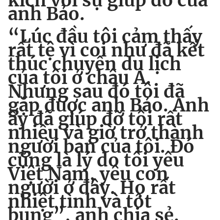
kích với sự giúp đỡ của
anh Bảo.
“Lúc đầu tôi cảm thấy
rất tệ vì coi như đã kết
thúc chuyến du lịch
của tôi ở châu Á.
Nhưng sau đó tôi đã
gặp được anh Bảo. Anh
ấy đã giúp đỡ tôi rất
nhiều và giờ trở thành
người bạn của tôi. Đó
cũng là lý do tôi yêu
Việt Nam, yêu con
người ở đây. Họ rất
nhiệt tình và tốt
bụng”, anh chia sẻ.