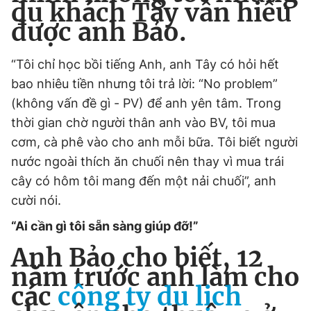
du khách Tây vẫn hiểu
được anh Bảo.
“Tôi chỉ học bồi tiếng Anh, anh Tây có hỏi hết
bao nhiêu tiền nhưng tôi trả lời: “No problem”
(không vấn đề gì - PV) để anh yên tâm. Trong
thời gian chờ người thân anh vào BV, tôi mua
cơm, cà phê vào cho anh mỗi bữa. Tôi biết người
nước ngoài thích ăn chuối nên thay vì mua trái
cây có hôm tôi mang đến một nải chuối”, anh
cười nói.
“Ai cần gì tôi sẵn sàng giúp đỡ!”
Anh Bảo cho biết, 12
năm trước anh làm cho
các
công ty
du lịch