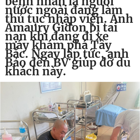
bệnh nhân là người
nước ngoài đang làm
thủ tục nhập viện. Anh
Amaury Gidon bị tai
nạn khi đang đi xe
máy khám phá Tây
Bắc. Ngay lập tức, anh
Bảo đến BV giúp đỡ du
khách này.