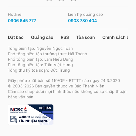
Hotline
Liên hệ quảng cáo
0906 645 777
0908 780 404
Đặt báo
Quảng cáo
RSS
Tòa soạn
Chính sách bảo
Tổng biên tập: Nguyễn Ngọc Toàn
Phó tổng biên tập thường trực: Hải Thành
Phó tổng biên tập: Lâm Hiếu Dũng
Phó tổng biên tập: Trần Việt Hưng
Tổng thư ký tòa soạn: Đức Trung
Giấy phép xuất bản số 110/GP - BTTTT cấp ngày 24.3.2020
© 2003-2026 Bản quyền thuộc về Báo Thanh Niên.
Cấm sao chép dưới mọi hình thức nếu không có sự chấp thuận
bằng văn bản.