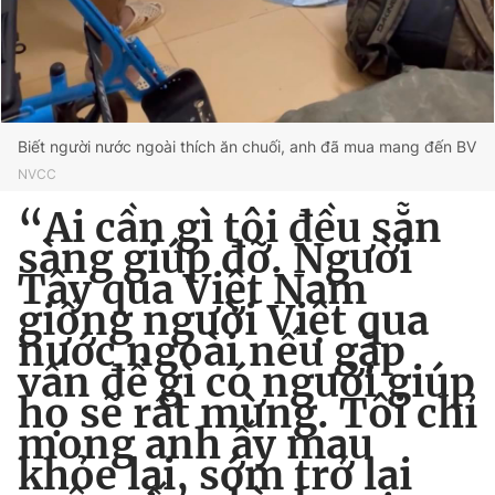
Biết người nước ngoài thích ăn chuối, anh đã mua mang đến BV
NVCC
“Ai cần gì tôi đều sẵn
sàng giúp đỡ. Người
Tây qua Việt Nam
giống người Việt qua
nước ngoài nếu gặp
vấn đề gì có người giúp
họ sẽ rất mừng. Tôi chỉ
mong anh ấy mau
khỏe lại, sớm trở lại