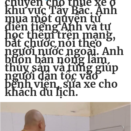
chuyên cho thuê xe ở
khu vực Tây Bắc. Anh
mua một quyển từ
điển tiếng Anh và tự
học thêm trên mạng,
bắt chước nói theo
người nước ngoài. Anh
buôn bán nông lâm
thủy sản và từng giúp
người dân tộc vào
bệnh viện, sửa xe cho
khách du lịch.