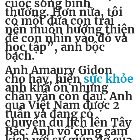
cuộc sống bình
thường. Hơn nữa, tôi
có một đứa con trai
nên muốn hướng thiện
để con nhìn vào đó và
học tập”, anh bộc
bạch.
Anh Amaury Gidon
cho hay, hiện
sức khỏe
anh khá ổn nhưng
chân vẫn còn đau. Anh
qua Việt Nam được 2
tuần và đang có
chuyến du lịch lên Tây
Bắc. Anh vô cùng cảm