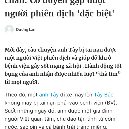
chân: Cơ duyên gặp được
Chuyên mục khác
người phiên dịch 'đặc biệt'
Tin đã xem
Chào ngày mới
Tin 24h
Đăng xuất
Dương Lan
Tin thị trường
Tin 360
Mới đây, câu chuyện anh Tây bị tai nạn được
Video
Magazine
một người Việt phiên dịch và giúp đỡ khi ở
bệnh viện gây sốt mạng xã hội . Hành động tốt
bụng của anh nhận được nhiều lượt “thả tim”
Sản phẩm khác
từ mọi người.
Tiện ích
Bạn cần biết
Theo đó, một
anh Tây
đi xe máy lên
Tây Bắc
không may bị tai nạn phải vào bệnh viện (BV).
Thông tin tòa soạn
Liên hệ quảng cáo
Suốt những ngày đó, anh được một gia đình
người Việt quan tâm, chu đáo tận tình từ cơm
nước, sạc pin và cả bánh trái tráng miệng.