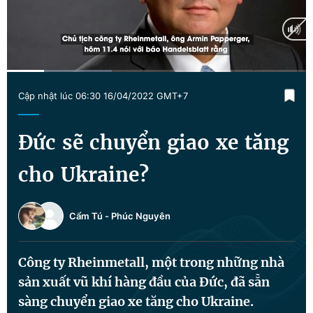
Chuyên mục khác
Tin đã xem
Chào ngày mới
Tin 24h
Đăng xuất
Current
0:18
/
Duration
2:17
Tin thị trường
Tin 360
Cập nhật lúc 06:30 16/04/2022 GMT+7
Time
Video
Magazine
Đức sẽ chuyển giao xe tăng
cho Ukraine?
Sản phẩm khác
Tiện ích
Bạn cần biết
Cẩm Tú
-
Phúc Nguyên
Thông tin tòa soạn
Liên hệ quảng cáo
Công ty Rheinmetall, một trong những nhà
sản xuất vũ khí hàng đầu của Đức, đã sẵn
sàng chuyển giao xe tăng cho Ukraine.