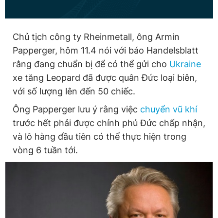
Đọc Thanh Niên trên điện thoại
Chủ tịch công ty Rheinmetall, ông Armin
Papperger, hôm 11.4 nói với báo Handelsblatt
rằng đang chuẩn bị để có thể gửi cho
Ukraine
xe tăng Leopard đã được quân Đức loại biên,
với số lượng lên đến 50 chiếc.
Theo dõi báo trên
Ông Papperger lưu ý rằng việc
chuyển vũ khí
Hotline
Liên hệ quảng cáo
trước hết phải được chính phủ Đức chấp nhận,
0906 645 777
0908 780 404
và lô hàng đầu tiên có thể thực hiện trong
vòng 6 tuần tới.
Đặt báo
Quảng cáo
RSS
Tòa soạn
Chính sách bảo
Tổng biên tập: Nguyễn Ngọc Toàn
Phó tổng biên tập thường trực: Hải Thành
Phó tổng biên tập: Lâm Hiếu Dũng
Phó tổng biên tập: Trần Việt Hưng
Tổng thư ký tòa soạn: Đức Trung