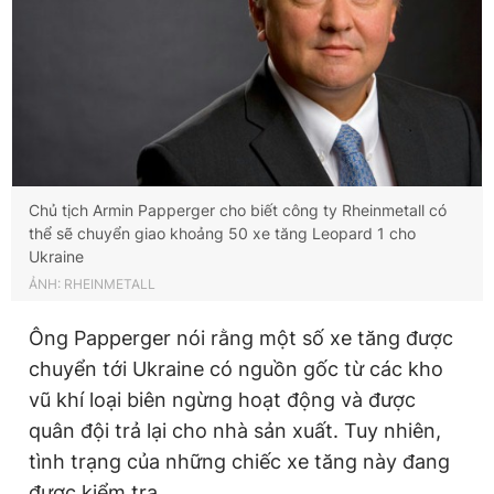
Giấy phép xuất bản số 110/GP - BTTTT cấp ngày 24.3.2020
© 2003-2026 Bản quyền thuộc về Báo Thanh Niên. Cấm sao
chép dưới mọi hình thức nếu không có sự chấp thuận bằng văn
bản. Phát triển bởi ePi Technologies, JSC.
Chủ tịch Armin Papperger cho biết công ty Rheinmetall có
thể sẽ chuyển giao khoảng 50 xe tăng Leopard 1 cho
Ukraine
ẢNH: RHEINMETALL
Ông Papperger nói rằng một số xe tăng được
chuyển tới Ukraine có nguồn gốc từ các kho
vũ khí loại biên ngừng hoạt động và được
quân đội trả lại cho nhà sản xuất. Tuy nhiên,
tình trạng của những chiếc xe tăng này đang
được kiểm tra.