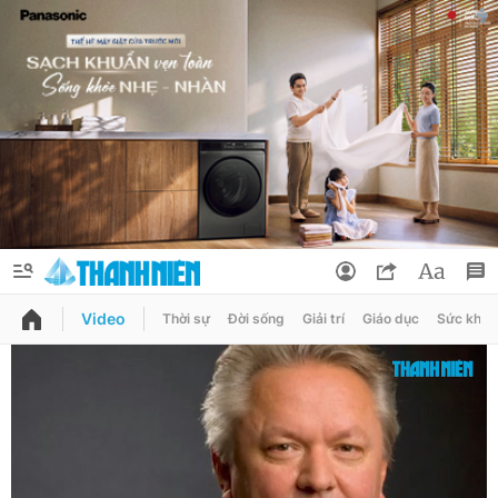
Video
Thời sự
Đời sống
Giải trí
Giáo dục
Sức khỏe
QUẢNG CÁO
ĐẶT BÁO
Thông tin tài khoản
Đổi mật khẩu
Chuyên mục
Tin đã lưu