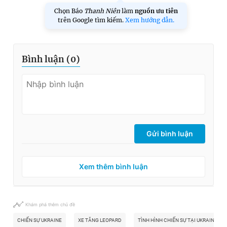
Chọn Báo
Thanh Niên
làm
nguồn ưu tiên
trên Google tìm kiếm.
Xem hướng dẫn.
Bình luận (
0
)
Gửi bình luận
Xem thêm bình luận
Khám phá thêm chủ đề
CHIẾN SỰ UKRAINE
XE TĂNG LEOPARD
TÌNH HÌNH CHIẾN SỰ TẠI UKRAINE