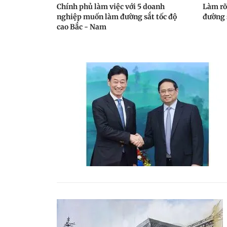
Chính phủ làm việc với 5 doanh
Làm rõ
nghiệp muốn làm đường sắt tốc độ
đường 
cao Bắc - Nam