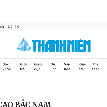
ích
Liên hệ
Sức
Giới
Giáo
Du
Văn
Giải
Thể
khỏe
trẻ
dục
lịch
hóa
trí
thao
CAO BẮC NAM