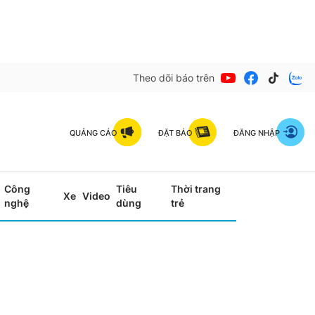
Theo dõi báo trên
QUẢNG CÁO
ĐẶT BÁO
ĐĂNG NHẬP
Công
Tiêu
Thời trang
Xe
Video
nghệ
dùng
trẻ