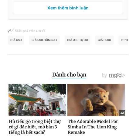
Xem thêm bình luận
Khám phá thêm chủ đề
GIÁ USD
GIÁ USD HÔM NAY
GIÁ USD TỰ DO
GIÁ EURO
YEN NHẬT