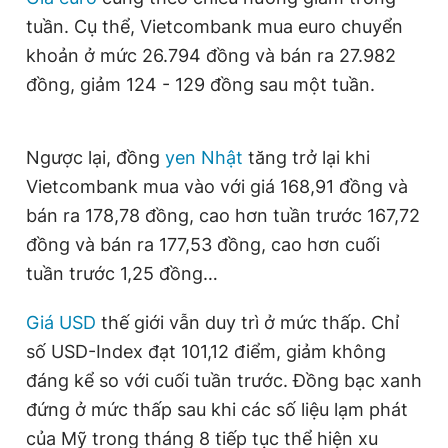
Giấy phép xuất bản số 110/GP - BTTTT cấp ngày 24.3.2020
tuần. Cụ thể, Vietcombank mua euro chuyển
© 2003-2026 Bản quyền thuộc về Báo Thanh Niên. Cấm sao
khoản ở mức 26.794 đồng và bán ra 27.982
chép dưới mọi hình thức nếu không có sự chấp thuận bằng văn
bản. Phát triển bởi ePi Technologies, JSC.
đồng, giảm 124 - 129 đồng sau một tuần.
Ngược lại, đồng
yen Nhật
tăng trở lại khi
Vietcombank mua vào với giá 168,91 đồng và
bán ra 178,78 đồng, cao hơn tuần trước 167,72
đồng và bán ra 177,53 đồng, cao hơn cuối
tuần trước 1,25 đồng…
Giá USD
thế giới vẫn duy trì ở mức thấp. Chỉ
số USD-Index đạt 101,12 điểm, giảm không
đáng kể so với cuối tuần trước. Đồng bạc xanh
đứng ở mức thấp sau khi các số liệu lạm phát
của Mỹ trong tháng 8 tiếp tục thể hiện xu