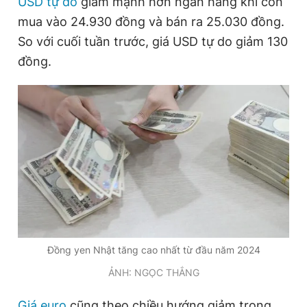
USD tự do
giảm mạnh hơn ngân hàng khi còn
mua vào 24.930 đồng và bán ra 25.030 đồng.
So với cuối tuần trước, giá USD tự do giảm 130
Đọc Thanh Niên trên điện thoại
đồng.
Theo dõi báo trên
Hotline
Liên hệ quảng cáo
0906 645 777
0908 780 404
Đặt báo
Quảng cáo
RSS
Tòa soạn
Chính sách bảo
Tổng biên tập: Nguyễn Ngọc Toàn
Đồng yen Nhật tăng cao nhất từ đầu năm 2024
Phó tổng biên tập thường trực: Hải Thành
ẢNH: NGỌC THẮNG
Phó tổng biên tập: Lâm Hiếu Dũng
Phó tổng biên tập: Trần Việt Hưng
Tổng thư ký tòa soạn: Đức Trung
Giá euro
cũng theo chiều hướng giảm trong