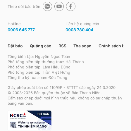
Theo dõi báo trên
Hotline
Liên hệ quảng cáo
0906 645 777
0908 780 404
Đặt báo
Quảng cáo
RSS
Tòa soạn
Chính sách bảo
Tổng biên tập: Nguyễn Ngọc Toàn
Phó tổng biên tập thường trực: Hải Thành
Phó tổng biên tập: Lâm Hiếu Dũng
Phó tổng biên tập: Trần Việt Hưng
Tổng thư ký tòa soạn: Đức Trung
Giấy phép xuất bản số 110/GP - BTTTT cấp ngày 24.3.2020
© 2003-2026 Bản quyền thuộc về Báo Thanh Niên.
Cấm sao chép dưới mọi hình thức nếu không có sự chấp thuận
bằng văn bản.