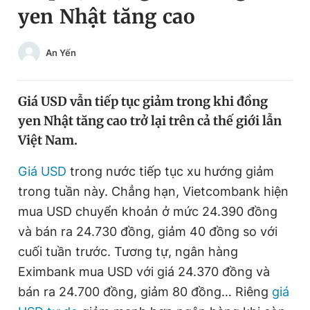
yen Nhật tăng cao
Chuyên mục khác
Tin đã xem
Chào ngày mới
Tin 24h
An Yến
Đăng xuất
Tin thị trường
Tin 360
Giá USD vẫn tiếp tục giảm trong khi đồng
yen Nhật tăng cao trở lại trên cả thế giới lẫn
Video
Magazine
Việt Nam.
Giá USD
trong nước tiếp tục xu hướng giảm
Sản phẩm khác
trong tuần này. Chẳng hạn, Vietcombank hiện
Tiện ích
mua USD chuyển khoản ở mức 24.390 đồng
Bạn cần biết
và bán ra 24.730 đồng, giảm 40 đồng so với
cuối tuần trước. Tương tự, ngân hàng
Thông tin tòa soạn
Liên hệ quảng cáo
Eximbank mua USD với giá 24.370 đồng và
bán ra 24.700 đồng, giảm 80 đồng… Riêng
giá