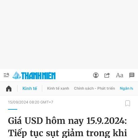
Kinh tế
Kinh tế xanh
Chính sách - Phát triển
Ngân hàn
QUẢNG CÁO
ĐẶT BÁO
15/09/2024 08:20 GMT+7
Thông tin tài khoản
Giá USD hôm nay 15.9.2024:
Đổi mật khẩu
Chuyên mục
Tiếp tục sụt giảm trong khi
Tin đã lưu