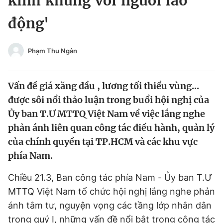
kinh khủng với người lao
Chuyên mục khác
động'
Tin đã xem
Chào ngày mới
Tin 24h
Đăng xuất
Phạm Thu Ngân
Tin thị trường
Tin 360
Vấn đề giá xăng dầu , lương tối thiểu vùng...
Video
Magazine
được sôi nổi thảo luận trong buổi hội nghị của
Ủy ban T.Ư MTTQ Việt Nam về việc lắng nghe
phản ánh liên quan công tác điều hành, quản lý
Sản phẩm khác
của chính quyền tại TP.HCM và các khu vực
Tiện ích
Bạn cần biết
phía Nam.
Chiều 21.3, Ban công tác phía Nam - Ủy ban T.Ư
Thông tin tòa soạn
Liên hệ quảng cáo
MTTQ Việt Nam tổ chức hội nghị lắng nghe phản
ánh tâm tư, nguyện vọng các tầng lớp nhân dân
trong quý I, những vấn đề nổi bật trong công tác