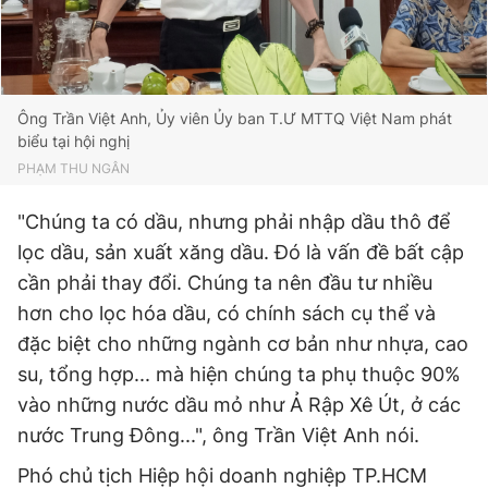
Ông Trần Việt Anh, Ủy viên Ủy ban T.Ư MTTQ Việt Nam phát
biểu tại hội nghị
PHẠM THU NGÂN
"Chúng ta có dầu, nhưng phải nhập dầu thô để
lọc dầu, sản xuất xăng dầu. Đó là vấn đề bất cập
cần phải thay đổi. Chúng ta nên đầu tư nhiều
hơn cho lọc hóa dầu, có chính sách cụ thể và
đặc biệt cho những ngành cơ bản như nhựa, cao
su, tổng hợp... mà hiện chúng ta phụ thuộc 90%
vào những nước dầu mỏ như Ả Rập Xê Út, ở các
nước Trung Đông...", ông Trần Việt Anh nói.
Phó chủ tịch Hiệp hội doanh nghiệp TP.HCM