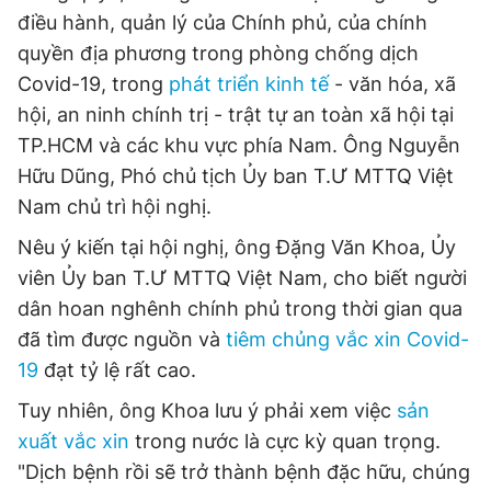
điều hành, quản lý của Chính phủ, của chính
quyền địa phương trong phòng chống dịch
Đọc Thanh Niên trên điện thoại
Covid-19, trong
phát triển kinh tế
- văn hóa, xã
hội, an ninh chính trị - trật tự an toàn xã hội tại
TP.HCM và các khu vực phía Nam. Ông Nguyễn
Hữu Dũng, Phó chủ tịch Ủy ban T.Ư MTTQ Việt
Nam chủ trì hội nghị.
Theo dõi báo trên
Nêu ý kiến tại hội nghị, ông Đặng Văn Khoa, Ủy
Hotline
Liên hệ quảng cáo
viên Ủy ban T.Ư MTTQ Việt Nam, cho biết người
0906 645 777
0908 780 404
dân hoan nghênh chính phủ trong thời gian qua
đã tìm được nguồn và
tiêm chủng vắc xin Covid-
Đặt báo
Quảng cáo
RSS
Tòa soạn
Chính sách bảo
19
đạt tỷ lệ rất cao.
Tổng biên tập: Nguyễn Ngọc Toàn
Tuy nhiên, ông Khoa lưu ý phải xem việc
sản
Phó tổng biên tập thường trực: Hải Thành
Phó tổng biên tập: Lâm Hiếu Dũng
xuất vắc xin
trong nước là cực kỳ quan trọng.
Phó tổng biên tập: Trần Việt Hưng
"Dịch bệnh rồi sẽ trở thành bệnh đặc hữu, chúng
Tổng thư ký tòa soạn: Đức Trung