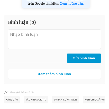
trên Google tìm kiếm.
Xem hướng dẫn.
Bình luận (
0
)
Gửi bình luận
Xem thêm bình luận
Khám phá thêm chủ đề
XĂNG DẦU
VẮC XIN COVID-19
ỦY BAN T.Ư MTTQVN
NGHỊCH LÝ XĂNG DẦ