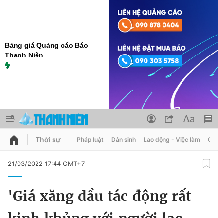
Bảng giá Quảng cáo Báo
Thanh Niên
Thời sự
Pháp luật
Dân sinh
Lao động - Việc làm
Quy
QUẢNG CÁO
ĐẶT BÁO
21/03/2022 17:44 GMT+7
Thông tin tài khoản
'Giá xăng dầu tác động rất
Đổi mật khẩu
Chuyên mục
Tin đã lưu