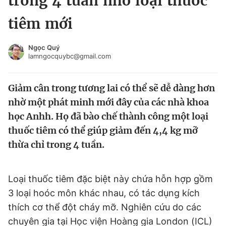
trong 4 tuần nhờ loại thuốc
Chuyên mục khác
tiêm mới
Tin đã xem
Chào ngày mới
Tin 24h
Ngọc Quý
Đăng xuất
lamngocquybc@gmail.com
Tin thị trường
Tin 360
Giảm cân trong tương lai có thể sẽ dễ dàng hơn
Video
Magazine
nhờ một phát minh mới đây của các nhà khoa
học Anhh. Họ đã bào chế thành công một loại
thuốc tiêm có thể giúp giảm đến 4,4 kg mỡ
Sản phẩm khác
thừa chỉ trong 4 tuần.
Tiện ích
Bạn cần biết
Loại thuốc tiêm đặc biệt này chứa hỗn hợp gồm
Thông tin tòa soạn
Liên hệ quảng cáo
3 loại hoóc môn khác nhau, có tác dụng kích
thích cơ thể đột cháy mỡ. Nghiên cứu do các
chuyên gia tại Học viện Hoàng gia London (ICL)