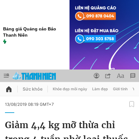
Bảng giá Quảng cáo Báo
Thanh Niên
Sức khỏe
Khỏe đẹp mỗi ngày
Làm đẹp
Giới tính
Y t
QUẢNG CÁO
ĐẶT BÁO
13/08/2019 08:19 GMT+7
Thông tin tài khoản
Giảm 4,4 kg mỡ thừa chỉ
Đổi mật khẩu
Chuyên mục
Tin đã lưu