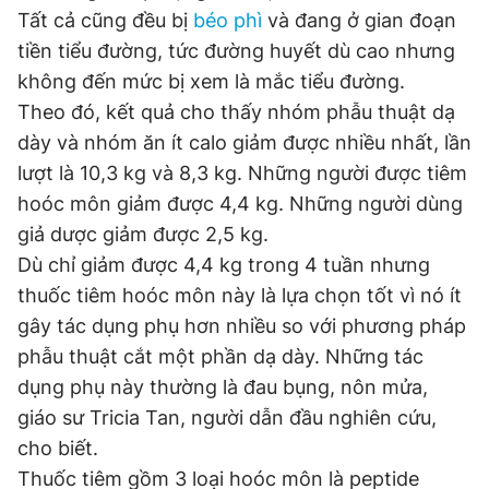
Tất cả cũng đều bị
béo phì
và đang ở gian đoạn
Giấy phép xuất bản số 110/GP - BTTTT cấp ngày 24.3.2020
© 2003-2026 Bản quyền thuộc về Báo Thanh Niên. Cấm sao
tiền tiểu đường, tức đường huyết dù cao nhưng
chép dưới mọi hình thức nếu không có sự chấp thuận bằng văn
không đến mức bị xem là mắc tiểu đường.
bản. Phát triển bởi ePi Technologies, JSC.
Theo đó, kết quả cho thấy nhóm phẫu thuật dạ
dày và nhóm ăn ít calo giảm được nhiều nhất, lần
lượt là 10,3 kg và 8,3 kg. Những người được tiêm
hoóc môn giảm được 4,4 kg. Những người dùng
giả dược giảm được 2,5 kg.
Dù chỉ giảm được 4,4 kg trong 4 tuần nhưng
thuốc tiêm hoóc môn này là lựa chọn tốt vì nó ít
gây tác dụng phụ hơn nhiều so với phương pháp
phẫu thuật cắt một phần dạ dày. Những tác
dụng phụ này thường là đau bụng, nôn mửa,
giáo sư Tricia Tan, người dẫn đầu nghiên cứu,
cho biết.
Thuốc tiêm gồm 3 loại hoóc môn là peptide