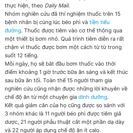
thực hiện, theo
Daily Mail.
Nhóm nghiên cứu đã thí nghiệm thuốc trên 15
Đọc Thanh Niên trên điện thoại
bệnh nhân bị cùng lúc béo phì và
tiền tiểu
đường
. Thuốc được tiêm vào cơ thể thông qua
một thiết bị bơm nhỏ. Quá trình tiêm diễn ra rất
chậm vì thuốc được bơm một cách từ từ trong
suốt 12 tiếng.
Theo dõi báo trên
Mỗi ngày, họ sẽ bắt đầu bơm thuốc vào thời
điểm khoảng 1 giờ trước bữa ăn sáng và kết thúc
Hotline
Liên hệ quảng cáo
sau bữa ăn tối. Toàn thể 15 người tham gia
0906 645 777
0908 780 404
nghiên cứu cũng nhận được những lời khuyên về
chế độ ăn từ một chuyện gia
dinh dưỡng
.
Đặt báo
Quảng cáo
RSS
Tòa soạn
Chính sách bảo
Kết quả giảm cân của họ cũng được so sánh với
Tổng biên tập: Nguyễn Ngọc Toàn
Phó tổng biên tập thường trực: Hải Thành
3 nhóm khác là 11 người béo phì được tiêm giả
Phó tổng biên tập: Lâm Hiếu Dũng
dược, 21 người phẫu thuật cắt một phần dạ dày
Phó tổng biên tập: Trần Việt Hưng
Tổng thư ký tòa soạn: Đức Trung
và 22 người áp dụng chế độ ăn ít calo.