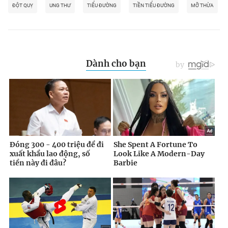
ĐỘT QUỴ
UNG THƯ
TIỂU ĐƯỜNG
TIỀN TIỂU ĐƯỜNG
MỠ THỪA