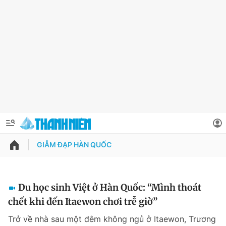
GIẪM ĐẠP HÀN QUỐC
QUẢNG CÁO
ĐẶT BÁO
Thông tin tài khoản
Du học sinh Việt ở Hàn Quốc: “Mình thoát
chết khi đến Itaewon chơi trễ giờ”
Đổi mật khẩu
Chuyên mục
Trở về nhà sau một đêm không ngủ ở Itaewon, Trương
Tin đã lưu