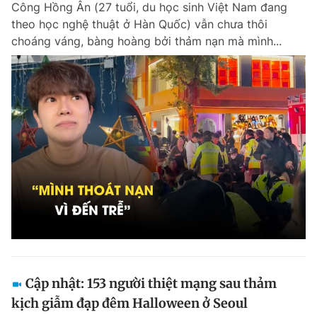
Công Hồng Ân (27 tuổi, du học sinh Việt Nam đang
Chuyên mục khác
theo học nghệ thuật ở Hàn Quốc) vẫn chưa thôi
Tin đã xem
choáng váng, bàng hoàng bởi thảm nạn mà mình...
Chào ngày mới
Tin 24h
Đăng xuất
Tin thị trường
Tin 360
Video
Magazine
Sản phẩm khác
Tiện ích
Bạn cần biết
Thông tin tòa soạn
Liên hệ quảng cáo
Cập nhật: 153 người thiệt mạng sau thảm
kịch giẫm đạp đêm Halloween ở Seoul