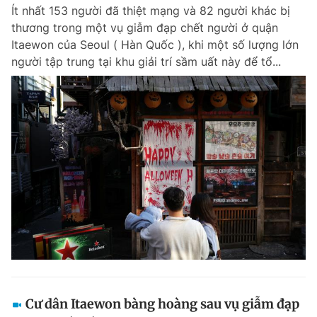
Ít nhất 153 người đã thiệt mạng và 82 người khác bị
thương trong một vụ giẫm đạp chết người ở quận
Itaewon của Seoul ( Hàn Quốc ), khi một số lượng lớn
Đọc Thanh Niên trên điện thoại
người tập trung tại khu giải trí sầm uất này để tổ...
Theo dõi báo trên
Hotline
Liên hệ quảng cáo
0906 645 777
0908 780 404
Đặt báo
Quảng cáo
RSS
Tòa soạn
Chính sách bảo m
Tổng biên tập: Nguyễn Ngọc Toàn
Phó tổng biên tập thường trực: Hải Thành
Phó tổng biên tập: Lâm Hiếu Dũng
Phó tổng biên tập: Trần Việt Hưng
Cư dân Itaewon bàng hoàng sau vụ giẫm đạp
Tổng thư ký tòa soạn: Đức Trung