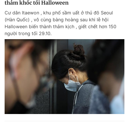
thảm khốc tối Halloween
Giấy phép xuất bản số 110/GP - BTTTT cấp ngày 24.3.2020
© 2003-2026 Bản quyền thuộc về Báo Thanh Niên. Cấm sao chép
Cư dân Itaewon , khu phố sầm uất ở thủ đô Seoul
dưới mọi hình thức nếu không có sự chấp thuận bằng văn bản.
(Hàn Quốc) , vô cùng bàng hoàng sau khi lễ hội
Phát triển bởi ePi Technologies, JSC.
Halloween biến thành thảm kịch , giết chết hơn 150
người trong tối 29.10.