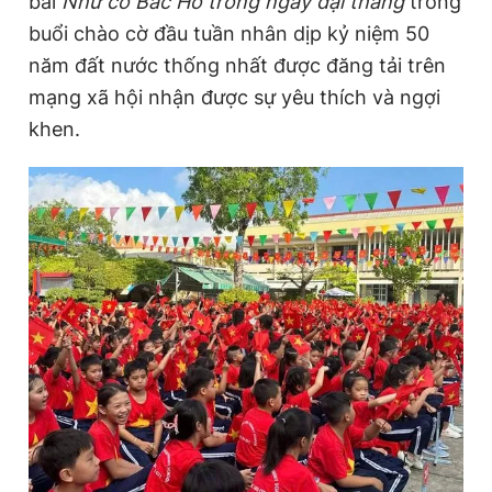
bài
Như có Bác Hồ trong ngày đại thắng
trong
buổi chào cờ đầu tuần nhân dịp kỷ niệm 50
năm đất nước thống nhất được đăng tải trên
Đọc Thanh Niên trên điện thoại
mạng xã hội nhận được sự yêu thích và ngợi
khen.
Theo dõi báo trên
Hotline
Liên hệ quảng cáo
0906 645 777
0908 780 404
Đặt báo
Quảng cáo
RSS
Tòa soạn
Chính sách bảo
Tổng biên tập: Nguyễn Ngọc Toàn
Phó tổng biên tập thường trực: Hải Thành
Phó tổng biên tập: Lâm Hiếu Dũng
Phó tổng biên tập: Trần Việt Hưng
Tổng thư ký tòa soạn: Đức Trung