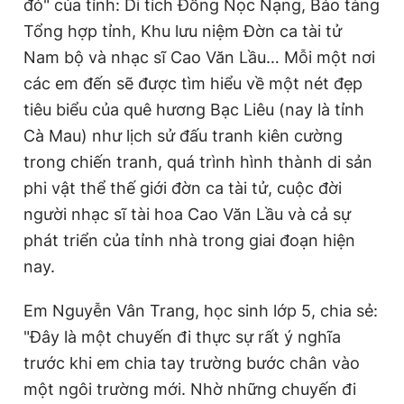
đỏ" của tỉnh: Di tích Đồng Nọc Nạng, Bảo tàng
Tổng hợp tỉnh, Khu lưu niệm Đờn ca tài tử
Nam bộ và nhạc sĩ Cao Văn Lầu… Mỗi một nơi
các em đến sẽ được tìm hiểu về một nét đẹp
tiêu biểu của quê hương Bạc Liêu (nay là tỉnh
Cà Mau) như lịch sử đấu tranh kiên cường
trong chiến tranh, quá trình hình thành di sản
phi vật thể thế giới đờn ca tài tử, cuộc đời
người nhạc sĩ tài hoa Cao Văn Lầu và cả sự
phát triển của tỉnh nhà trong giai đoạn hiện
nay.
Em Nguyễn Vân Trang, học sinh lớp 5, chia sẻ:
"Đây là một chuyến đi thực sự rất ý nghĩa
trước khi em chia tay trường bước chân vào
một ngôi trường mới. Nhờ những chuyến đi