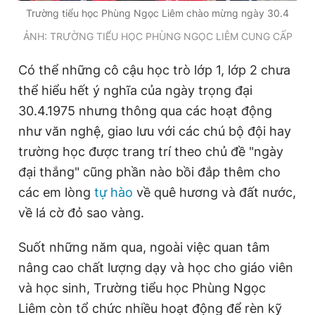
Trường tiểu học Phùng Ngọc Liêm chào mừng ngày 30.4
Giấy phép xuất bản số 110/GP - BTTTT cấp ngày 24.3.2020
© 2003-2026 Bản quyền thuộc về Báo Thanh Niên. Cấm sao
ẢNH: TRƯỜNG TIỂU HỌC PHÙNG NGỌC LIÊM CUNG CẤP
chép dưới mọi hình thức nếu không có sự chấp thuận bằng văn
bản. Phát triển bởi ePi Technologies, JSC.
Có thể những cô cậu học trò lớp 1, lớp 2 chưa
thể hiểu hết ý nghĩa của ngày trọng đại
30.4.1975 nhưng thông qua các hoạt động
như văn nghệ, giao lưu với các chú bộ đội hay
trường học được trang trí theo chủ đề "ngày
đại thắng" cũng phần nào bồi đắp thêm cho
các em lòng
tự hào
về quê hương và đất nước,
về lá cờ đỏ sao vàng.
Suốt những năm qua, ngoài việc quan tâm
nâng cao chất lượng dạy và học cho giáo viên
và học sinh, Trường tiểu học Phùng Ngọc
Liêm còn tổ chức nhiều hoạt động để rèn kỹ