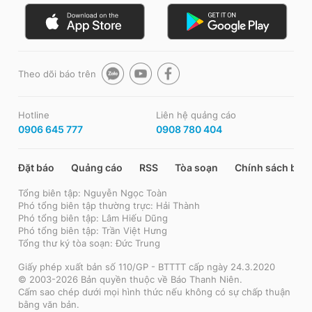
Theo dõi báo trên
Hotline
Liên hệ quảng cáo
0906 645 777
0908 780 404
Đặt báo
Quảng cáo
RSS
Tòa soạn
Chính sách bảo
Tổng biên tập: Nguyễn Ngọc Toàn
Phó tổng biên tập thường trực: Hải Thành
Phó tổng biên tập: Lâm Hiếu Dũng
Phó tổng biên tập: Trần Việt Hưng
Tổng thư ký tòa soạn: Đức Trung
Giấy phép xuất bản số 110/GP - BTTTT cấp ngày 24.3.2020
© 2003-2026 Bản quyền thuộc về Báo Thanh Niên.
Cấm sao chép dưới mọi hình thức nếu không có sự chấp thuận
bằng văn bản.