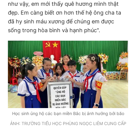
như vậy, em mới thấy quê hương mình thật
đẹp. Em càng biết ơn hơn thế hệ ông cha ta
đã hy sinh máu xương để chúng em được
sống trong hòa bình và hạnh phúc".
Học sinh ủng hộ các bạn miền Bắc bị ảnh hưởng bởi bão
ẢNH: TRƯỜNG TIỂU HỌC PHÙNG NGỌC LIÊM CUNG CẤP