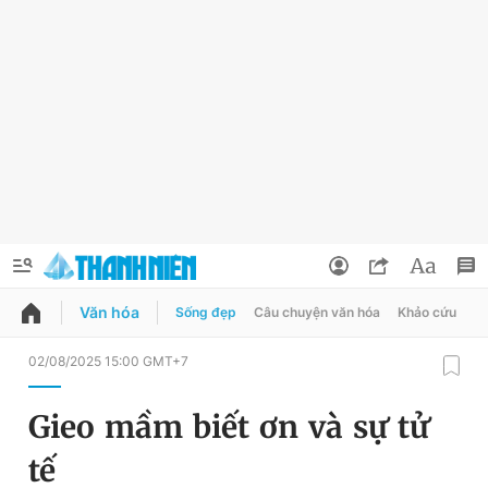
Văn hóa
Sống đẹp
Câu chuyện văn hóa
Khảo cứu
X
QUẢNG CÁO
ĐẶT BÁO
02/08/2025 15:00 GMT+7
Thông tin tài khoản
Gieo mầm biết ơn và sự tử
Đổi mật khẩu
Chuyên mục
tế
Tin đã lưu