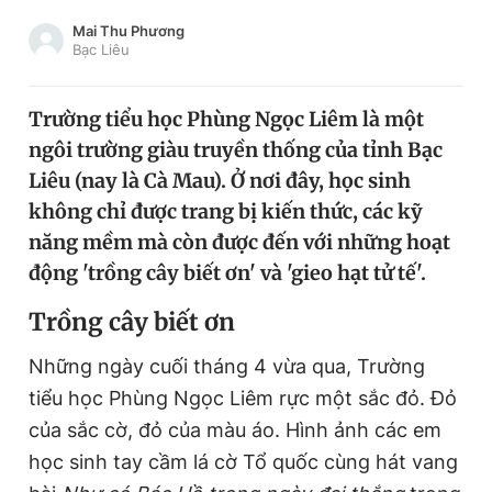
Chuyên mục khác
Mai Thu Phương
Tin đã xem
Bạc Liêu
Chào ngày mới
Tin 24h
Đăng xuất
Trường tiểu học Phùng Ngọc Liêm là một
Tin thị trường
Tin 360
ngôi trường giàu truyền thống của tỉnh Bạc
Liêu (nay là Cà Mau). Ở nơi đây, học sinh
Video
Magazine
không chỉ được trang bị kiến thức, các kỹ
năng mềm mà còn được đến với những hoạt
động 'trồng cây biết ơn' và 'gieo hạt tử tế'.
Sản phẩm khác
Trồng cây biết ơn
Tiện ích
Bạn cần biết
Những ngày cuối tháng 4 vừa qua, Trường
tiểu học Phùng Ngọc Liêm rực một sắc đỏ. Đỏ
Thông tin tòa soạn
Liên hệ quảng cáo
của sắc cờ, đỏ của màu áo. Hình ảnh các em
học sinh tay cầm lá cờ Tổ quốc cùng hát vang