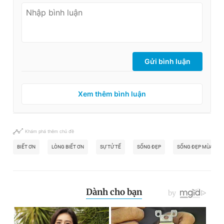
Gửi bình luận
Xem thêm bình luận
Khám phá thêm chủ đề
BIẾT ƠN
LÒNG BIẾT ƠN
SỰ TỬ TẾ
SỐNG ĐẸP
SỐNG ĐẸP MÙA 5