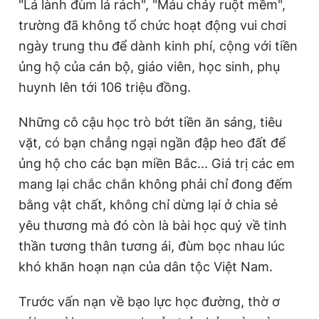
"Lá lành đùm lá rách", "Máu chảy ruột mềm",
trường đã không tổ chức hoạt động vui chơi
ngày trung thu để dành kinh phí, cộng với tiền
ủng hộ của cán bộ, giáo viên, học sinh, phụ
huynh lên tới 106 triệu đồng.
Những cô cậu học trò bớt tiền ăn sáng, tiêu
vặt, có bạn chẳng ngại ngần đập heo đất để
ủng hộ cho các bạn miền Bắc... Giá trị các em
mang lại chắc chắn không phải chỉ đong đếm
bằng vật chất, không chỉ dừng lại ở chia sẻ
yêu thương mà đó còn là bài học quý về tinh
thần tương thân tương ái, đùm bọc nhau lúc
khó khăn hoạn nạn của dân tộc Việt Nam.
Trước vấn nạn về bạo lực học đường, thờ ơ