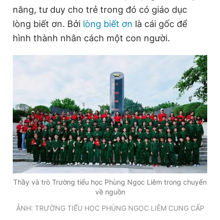
năng, tư duy cho trẻ trong đó có giáo dục
lòng biết ơn. Bởi
lòng biết ơn
là cái gốc để
hình thành nhân cách một con người.
Thầy và trò Trường tiểu học Phùng Ngọc Liêm trong chuyến
về nguồn
ẢNH: TRƯỜNG TIỂU HỌC PHÙNG NGỌC LIÊM CUNG CẤP