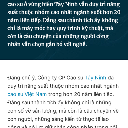
cao su ở vùng biên Tây Ninh vẫn duy trì năng
suất thuộc nhóm cao nhất ngành suốt hơn 20
năm liên tiếp. Đằng sau thành tích ấy không
Đọc Thanh Niên trên điện thoại
chỉ là máy móc hay quy trình kỹ thuật, mà
còn là câu chuyện của những người công
nhân vẫn chọn gắn bó với nghề.
Theo dõi báo trên
Hotline
Liên hệ quảng cáo
Đáng chú ý, Công ty CP Cao su
Tây Ninh
đã
0906 645 777
0908 780 404
duy trì năng suất thuộc nhóm cao nhất ngành
Đặt báo
Quảng cáo
RSS
Tòa soạn
Chính sách bảo
cao su Việt Nam
trong hơn 20 năm liên tiếp.
Đằng sau thành tích ấy không chỉ là những
Tổng biên tập: Nguyễn Ngọc Toàn
Phó tổng biên tập thường trực: Hải Thành
con số về sản lượng, mà còn là câu chuyện về
Phó tổng biên tập: Lâm Hiếu Dũng
con người, những sáng kiến từ thực tế lao
Phó tổng biên tập: Trần Việt Hưng
Tổng thư ký tòa soạn: Đức Trung
động và nỗ lực giữ chân công nhân trong bối