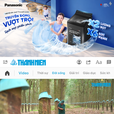
Video
Thời sự
Đời sống
Giải trí
Giáo dục
Sức khỏe
QUẢNG CÁO
ĐẶT BÁO
Thông tin tài khoản
Đổi mật khẩu
Chuyên mục
Tin đã lưu