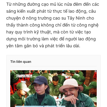
r
a
Từ những đường cạo mủ lúc nửa đêm đến các
e
t
sáng kiến xuất phát từ thực tế lao động, câu
n
i
chuyện ở nông trường cao su Tây Ninh cho
t
o
thấy thành công không chỉ đến từ công nghệ
T
n
hay quy trình kỹ thuật, mà còn từ việc tạo
i
dựng môi trường làm việc để người lao động
m
yên tâm gắn bó và phát triển lâu dài.
e
Tin liên quan