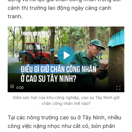
Giấy phép xuất bản số 110/GP - BTTTT cấp ngày 24.3.2020
cảnh thị trường lao động ngày càng cạnh
© 2003-2026 Bản quyền thuộc về Báo Thanh Niên. Cấm sao
tranh.
chép dưới mọi hình thức nếu không có sự chấp thuận bằng văn
bản. Phát triển bởi ePi Technologies, JSC.
0:00
Giữa sức hút của khu công nghiệp, cao su Tây Ninh giữ
chân công nhân thế nào?
Tại các nông trường cao su ở Tây Ninh, nhiều
công việc nặng nhọc như cắt cỏ, bón phân