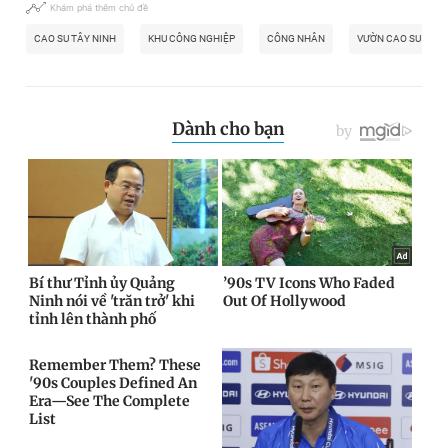
Khám phá thêm chủ đề
CAO SU TÂY NINH
KHU CÔNG NGHIỆP
CÔNG NHÂN
VƯỜN CAO SU