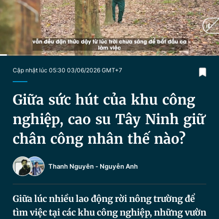
Chuyên mục khác
Tin đã xem
Chào ngày mới
Tin 24h
Đăng xuất
Tin thị trường
Tin 360
Current
0:16
/
Duration
8:01
Cập nhật lúc 05:30 03/06/2026 GMT+7
Time
Video
Magazine
Giữa sức hút của khu công
nghiệp, cao su Tây Ninh giữ
Sản phẩm khác
chân công nhân thế nào?
Tiện ích
Bạn cần biết
Thanh Nguyên
-
Nguyễn Anh
Thông tin tòa soạn
Liên hệ quảng cáo
Giữa lúc nhiều lao động rời nông trường để
tìm việc tại các khu công nghiệp, những vườn