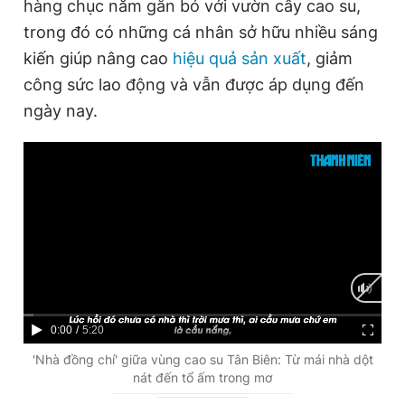
hàng chục năm gắn bó với vườn cây cao su,
trong đó có những cá nhân sở hữu nhiều sáng
kiến giúp nâng cao
hiệu quả sản xuất
, giảm
công sức lao động và vẫn được áp dụng đến
ngày nay.
C
0:00
/
D
5:20
u
u
'Nhà đồng chí' giữa vùng cao su Tân Biên: Từ mái nhà dột
nát đến tổ ấm trong mơ
r
r