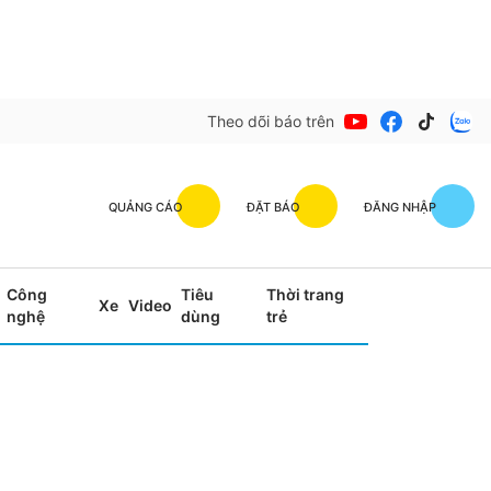
Theo dõi báo trên
QUẢNG CÁO
ĐẶT BÁO
ĐĂNG NHẬP
Công
Tiêu
Thời trang
Xe
Video
nghệ
dùng
trẻ