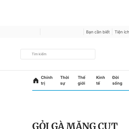
Bạn cần biết
Tiện íc
Chính
Thời
Thế
Kinh
Đời
trị
sự
giới
tế
sống
GỎI GÀ MĂNG CỤT