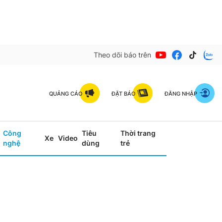
Theo dõi báo trên
QUẢNG CÁO
ĐẶT BÁO
ĐĂNG NHẬP
Công
Tiêu
Thời trang
Xe
Video
nghệ
dùng
trẻ