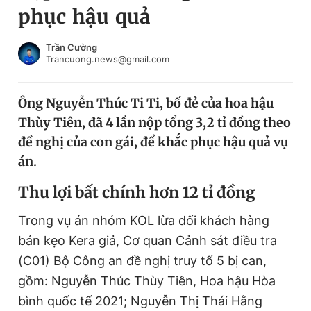
phục hậu quả
Chuyên mục khác
Tin đã xem
Chào ngày mới
Tin 24h
Trần Cường
Trancuong.news@gmail.com
Đăng xuất
Tin thị trường
Tin 360
Ông Nguyễn Thúc Ti Ti, bố đẻ của hoa hậu
Thùy Tiên, đã 4 lần nộp tổng 3,2 tỉ đồng theo
Video
Magazine
đề nghị của con gái, để khắc phục hậu quả vụ
án.
Sản phẩm khác
Thu lợi bất chính hơn 12 tỉ đồng
Tiện ích
Bạn cần biết
Trong vụ án nhóm KOL lừa dối khách hàng
bán kẹo Kera giả, Cơ quan Cảnh sát điều tra
Thông tin tòa soạn
Liên hệ quảng cáo
(C01) Bộ Công an đề nghị truy tố 5 bị can,
gồm: Nguyễn Thúc Thùy Tiên, Hoa hậu Hòa
bình quốc tế 2021; Nguyễn Thị Thái Hằng