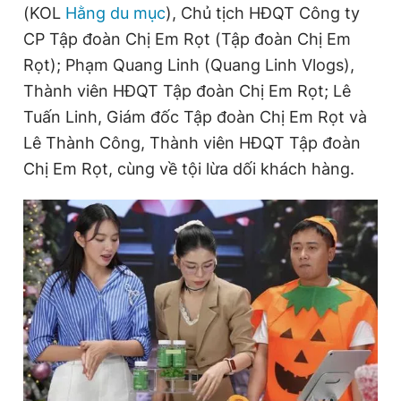
(KOL
Hằng du mục
), Chủ tịch HĐQT Công ty
CP Tập đoàn Chị Em Rọt (Tập đoàn Chị Em
Đọc Thanh Niên trên điện thoại
Rọt); Phạm Quang Linh (Quang Linh Vlogs),
Thành viên HĐQT Tập đoàn Chị Em Rọt; Lê
Tuấn Linh, Giám đốc Tập đoàn Chị Em Rọt và
Lê Thành Công, Thành viên HĐQT Tập đoàn
Chị Em Rọt, cùng về tội lừa dối khách hàng.
Theo dõi báo trên
Hotline
Liên hệ quảng cáo
0906 645 777
0908 780 404
Đặt báo
Quảng cáo
RSS
Tòa soạn
Chính sách bảo
Tổng biên tập: Nguyễn Ngọc Toàn
Phó tổng biên tập thường trực: Hải Thành
Phó tổng biên tập: Lâm Hiếu Dũng
Phó tổng biên tập: Trần Việt Hưng
Tổng thư ký tòa soạn: Đức Trung