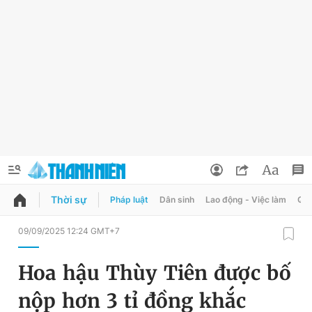
Thời sự
Pháp luật
Dân sinh
Lao động - Việc làm
Quy
QUẢNG CÁO
ĐẶT BÁO
09/09/2025 12:24 GMT+7
Thông tin tài khoản
Hoa hậu Thùy Tiên được bố
Đổi mật khẩu
Chuyên mục
nộp hơn 3 tỉ đồng khắc
Tin đã lưu