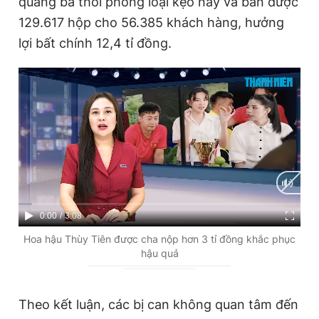
quảng bá thổi phồng loại kẹo này và bán được
129.617 hộp cho 56.385 khách hàng, hưởng
lợi bất chính 12,4 tỉ đồng.
C
0:00
/
D
3:08
u
u
Hoa hậu Thùy Tiên được cha nộp hơn 3 tỉ đồng khắc phục
hậu quả
r
r
r
a
e
t
Theo kết luận, các bị can không quan tâm đến