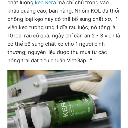
chất lượng
n
i
kẹo Kera
mà chỉ chú trọng vào
khâu quảng cáo, bán hàng. Nhóm KOL đã thổi
t
o
phồng loại kẹo này có thể bổ sung chất xơ, "1
T
n
viên kẹo tương ứng 1 đĩa rau luộc; nó tổng là
i
10 loại rau củ quả; ngày chỉ cần ăn 2 - 3 viên là
m
có thể bổ sung chất xơ cho 1 người bình
e
thường; nguyên liệu được thu mua từ các
nông trại đạt tiêu chuẩn VietGap…".