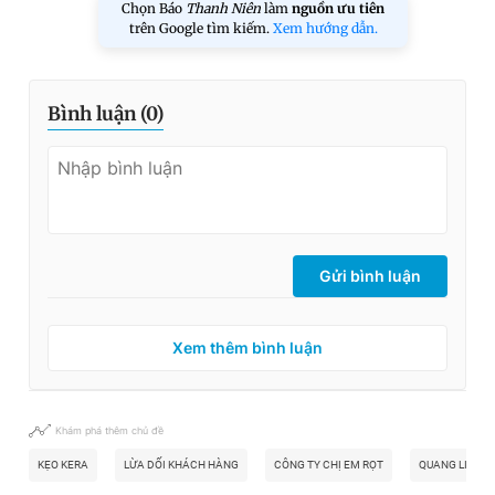
Chọn Báo
Thanh Niên
làm
nguồn ưu tiên
trên Google tìm kiếm.
Xem hướng dẫn.
Bình luận (
0
)
Gửi bình luận
Xem thêm bình luận
Khám phá thêm chủ đề
KẸO KERA
LỪA DỐI KHÁCH HÀNG
CÔNG TY CHỊ EM RỌT
QUANG LINH V