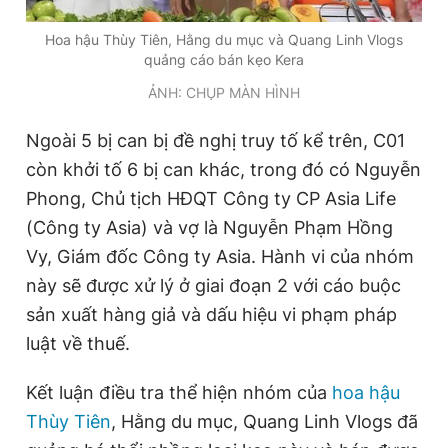
Giấy phép xuất bản số 110/GP - BTTTT cấp ngày 24.3.2020
© 2003-2026 Bản quyền thuộc về Báo Thanh Niên. Cấm sao
Hoa hậu Thùy Tiên, Hằng du mục và Quang Linh Vlogs
chép dưới mọi hình thức nếu không có sự chấp thuận bằng văn
quảng cáo bán kẹo Kera
bản. Phát triển bởi ePi Technologies, JSC.
ẢNH: CHỤP MÀN HÌNH
Ngoài 5 bị can bị đề nghị truy tố kể trên, C01
còn khởi tố 6 bị can khác, trong đó có Nguyễn
Phong, Chủ tịch HĐQT Công ty CP Asia Life
(Công ty Asia) và vợ là Nguyễn Phạm Hồng
Vy, Giám đốc Công ty Asia. Hành vi của nhóm
này sẽ được xử lý ở giai đoạn 2 với cáo buộc
sản xuất hàng giả và dấu hiệu vi phạm pháp
luật về thuế.
Kết luận điều tra thể hiện nhóm của
hoa hậu
Thùy Tiên
, Hằng du mục, Quang Linh Vlogs đã