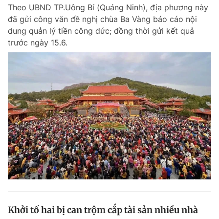
Theo UBND TP.Uông Bí (Quảng Ninh), địa phương này
đã gửi công văn đề nghị chùa Ba Vàng báo cáo nội
dung quản lý tiền công đức; đồng thời gửi kết quả
Đọc Thanh Niên trên điện thoại
trước ngày 15.6.
Theo dõi báo trên
Hotline
Liên hệ quảng cáo
0906 645 777
0908 780 404
Đặt báo
Quảng cáo
RSS
Tòa soạn
Chính sách bảo m
Tổng biên tập: Nguyễn Ngọc Toàn
Phó tổng biên tập thường trực: Hải Thành
Phó tổng biên tập: Lâm Hiếu Dũng
Phó tổng biên tập: Trần Việt Hưng
Khởi tố hai bị can trộm cắp tài sản nhiều nhà
Tổng thư ký tòa soạn: Đức Trung