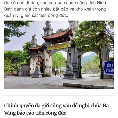
đức ở các di tích, các cơ quan chức năng tỉnh Ninh
Chuyên mục khác
Bình đánh giá còn nhiều bất cập và khó khăn trong
Tin đã xem
quản lý, giám sát tiền công đức.
Chào ngày mới
Tin 24h
Đăng xuất
Tin thị trường
Tin 360
Video
Magazine
Sản phẩm khác
Tiện ích
Bạn cần biết
Thông tin tòa soạn
Liên hệ quảng cáo
Chính quyền đã gửi công văn đề nghị chùa Ba
Vàng báo cáo tiền công đức