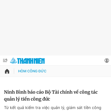
HÒM CÔNG ĐỨC
QUẢNG CÁO
ĐẶT BÁO
Thông tin tài khoản
Ninh Bình báo cáo Bộ Tài chính về công tác
quản lý tiền công đức
Đổi mật khẩu
Chuyên mục
Từ kết quả kiểm tra việc quản lý, giám sát tiền công
Tin đã lưu