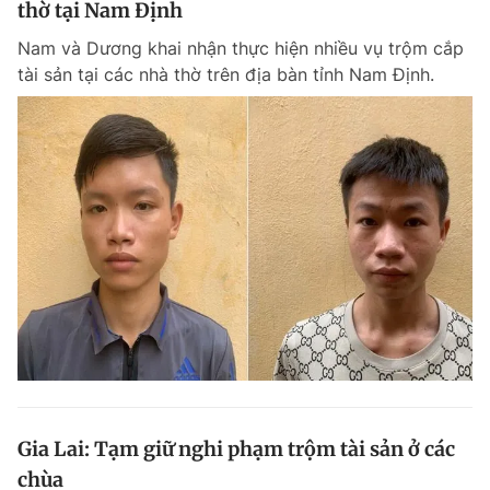
thờ tại Nam Định
Giấy phép xuất bản số 110/GP - BTTTT cấp ngày 24.3.2020
© 2003-2026 Bản quyền thuộc về Báo Thanh Niên. Cấm sao chép
Nam và Dương khai nhận thực hiện nhiều vụ trộm cắp
dưới mọi hình thức nếu không có sự chấp thuận bằng văn bản.
tài sản tại các nhà thờ trên địa bàn tỉnh Nam Định.
Phát triển bởi ePi Technologies, JSC.
Gia Lai: Tạm giữ nghi phạm trộm tài sản ở các
chùa