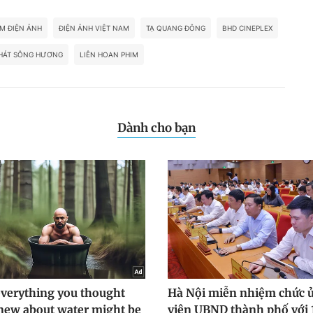
M ĐIỆN ẢNH
ĐIỆN ẢNH VIỆT NAM
TẠ QUANG ĐÔNG
BHD CINEPLEX
HÁT SÔNG HƯƠNG
LIÊN HOAN PHIM