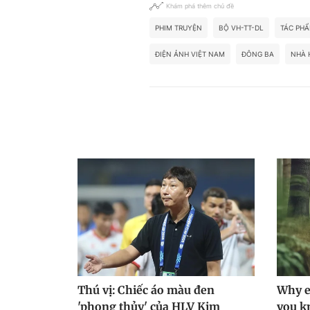
Khám phá thêm chủ đề
PHIM TRUYỆN
BỘ VH-TT-DL
TÁC PHẨ
ĐIỆN ẢNH VIỆT NAM
ĐÔNG BA
NHÀ 