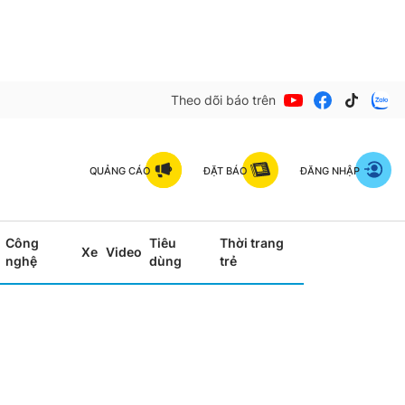
Theo dõi báo trên
QUẢNG CÁO
ĐẶT BÁO
ĐĂNG NHẬP
Công
Tiêu
Thời trang
Xe
Video
nghệ
dùng
trẻ