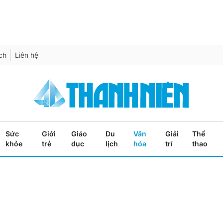
ích
Liên hệ
Sức
Giới
Giáo
Du
Văn
Giải
Thể
khỏe
trẻ
dục
lịch
hóa
trí
thao