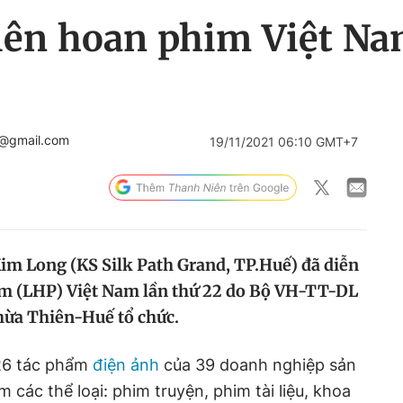
ên hoan phim Việt Nam
4@gmail.com
19/11/2021 06:10 GMT+7
 Kim Long (KS Silk Path Grand, TP.Huế) đã diễn
im (LHP) Việt Nam lần thứ 22 do Bộ VH-TT-DL
hừa Thiên-Huế tổ chức.
126 tác phẩm
điện ảnh
của 39 doanh nghiệp sản
 các thể loại: phim truyện, phim tài liệu, khoa