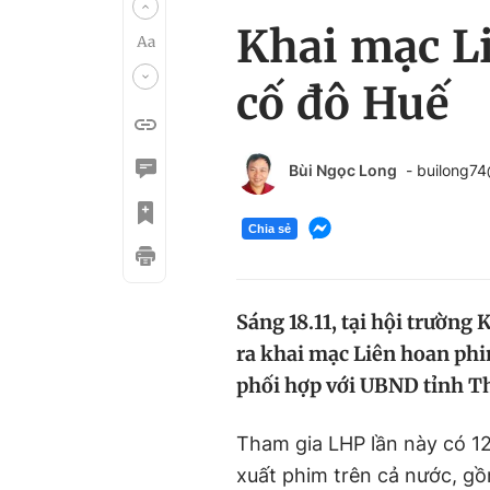
Khai mạc Li
cố đô Huế
Bùi Ngọc Long
- builong7
Chia sẻ
Sáng 18.11, tại hội trường
ra khai mạc Liên hoan ph
phối hợp với UBND tỉnh T
Tham gia LHP lần này có 
xuất phim trên cả nước, gồm