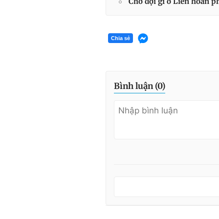
Chờ đợi gì ở Liên hoan 
Chia sẻ
Bình luận (
0
)