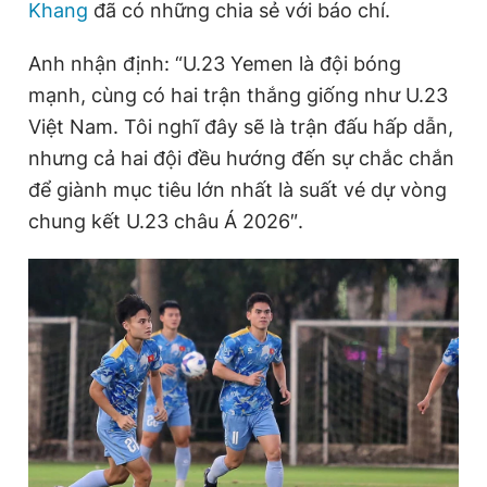
Khang
đã có những chia sẻ với báo chí.
Anh nhận định: “U.23 Yemen là đội bóng
Đọc Thanh Niên trên điện thoại
mạnh, cùng có hai trận thắng giống như U.23
Việt Nam. Tôi nghĩ đây sẽ là trận đấu hấp dẫn,
nhưng cả hai đội đều hướng đến sự chắc chắn
để giành mục tiêu lớn nhất là suất vé dự vòng
Theo dõi báo trên
chung kết U.23 châu Á 2026″.
Hotline
Liên hệ quảng cáo
0906 645 777
0908 780 404
Đặt báo
Quảng cáo
RSS
Tòa soạn
Chính sách bảo
Tổng biên tập: Nguyễn Ngọc Toàn
Phó tổng biên tập thường trực: Hải Thành
Phó tổng biên tập: Lâm Hiếu Dũng
Phó tổng biên tập: Trần Việt Hưng
Tổng thư ký tòa soạn: Đức Trung