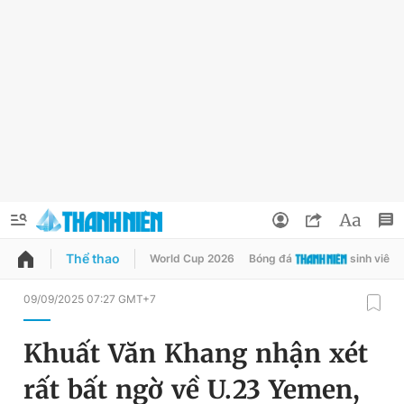
Thể thao
World Cup 2026
Bóng đá
sinh viên
QUẢNG CÁO
ĐẶT BÁO
09/09/2025 07:27 GMT+7
Thông tin tài khoản
Khuất Văn Khang nhận xét
Đổi mật khẩu
Chuyên mục
rất bất ngờ về U.23 Yemen,
Tin đã lưu