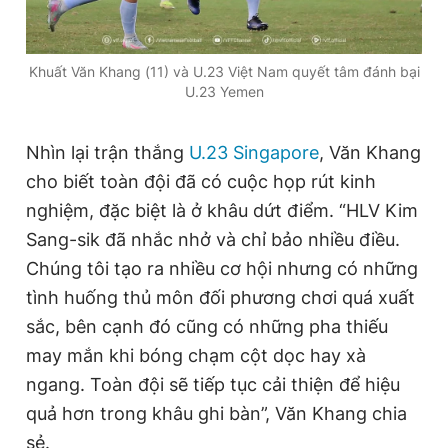
Giấy phép xuất bản số 110/GP - BTTTT cấp ngày 24.3.2020
© 2003-2026 Bản quyền thuộc về Báo Thanh Niên. Cấm sao
chép dưới mọi hình thức nếu không có sự chấp thuận bằng văn
Khuất Văn Khang (11) và U.23 Việt Nam quyết tâm đánh bại
bản. Phát triển bởi ePi Technologies, JSC.
U.23 Yemen
Nhìn lại trận thắng
U.23 Singapore
, Văn Khang
cho biết toàn đội đã có cuộc họp rút kinh
nghiệm, đặc biệt là ở khâu dứt điểm. “HLV Kim
Sang-sik đã nhắc nhở và chỉ bảo nhiều điều.
Chúng tôi tạo ra nhiều cơ hội nhưng có những
tình huống thủ môn đối phương chơi quá xuất
sắc, bên cạnh đó cũng có những pha thiếu
may mắn khi bóng chạm cột dọc hay xà
ngang. Toàn đội sẽ tiếp tục cải thiện để hiệu
quả hơn trong khâu ghi bàn”, Văn Khang chia
sẻ.