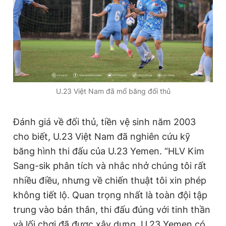
T
n
i
m
e
U.23 Việt Nam đã mổ băng đối thủ
Đánh giá về đối thủ, tiền vệ sinh năm 2003
cho biết, U.23 Việt Nam đã nghiên cứu kỹ
băng hình thi đấu của U.23 Yemen. “HLV Kim
Sang-sik phân tích và nhắc nhở chúng tôi rất
nhiều điều, nhưng về chiến thuật tôi xin phép
không tiết lộ. Quan trọng nhất là toàn đội tập
trung vào bản thân, thi đấu đúng với tinh thần
và lối chơi đã được xây dựng. U.23 Yemen có