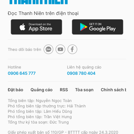
Đọc Thanh Niên trên điện thoại
Theo dõi báo trên
Hotline
Liên hệ quảng cáo
0906 645 777
0908 780 404
Đặt báo
Quảng cáo
RSS
Tòa soạn
Chính sách bảo
Tổng biên tập: Nguyễn Ngọc Toàn
Phó tổng biên tập thường trực: Hải Thành
Phó tổng biên tập: Lâm Hiếu Dũng
Phó tổng biên tập: Trần Việt Hưng
Tổng thư ký tòa soạn: Đức Trung
Giấy phép xuất bản số 110/GP - BTTTT cấp ngày 24.3.2020