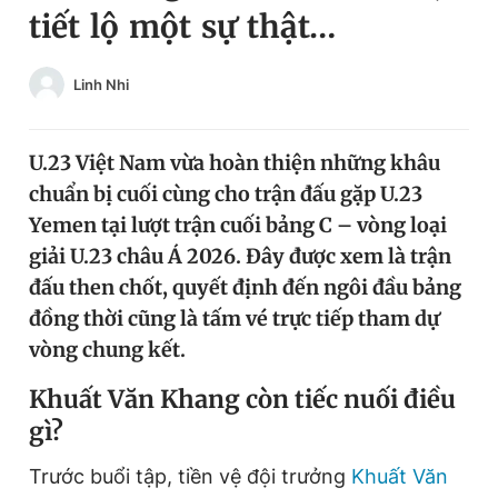
tiết lộ một sự thật…
Chuyên mục khác
Tin đã xem
Chào ngày mới
Tin 24h
Linh Nhi
Đăng xuất
Tin thị trường
Tin 360
U.23 Việt Nam vừa hoàn thiện những khâu
chuẩn bị cuối cùng cho trận đấu gặp U.23
Video
Magazine
Yemen tại lượt trận cuối bảng C – vòng loại
giải U.23 châu Á 2026. Đây được xem là trận
đấu then chốt, quyết định đến ngôi đầu bảng
Sản phẩm khác
đồng thời cũng là tấm vé trực tiếp tham dự
Tiện ích
Bạn cần biết
vòng chung kết.
Khuất Văn Khang còn tiếc nuối điều
Thông tin tòa soạn
Liên hệ quảng cáo
gì?
Trước buổi tập, tiền vệ đội trưởng
Khuất Văn