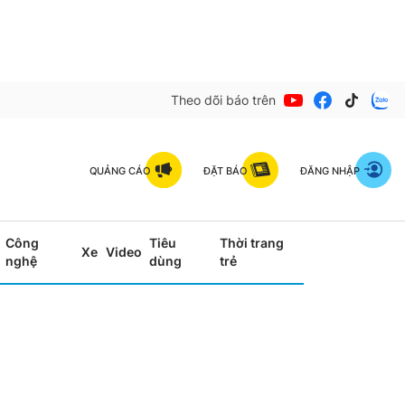
Theo dõi báo trên
QUẢNG CÁO
ĐẶT BÁO
ĐĂNG NHẬP
Công
Tiêu
Thời trang
Xe
Video
nghệ
dùng
trẻ