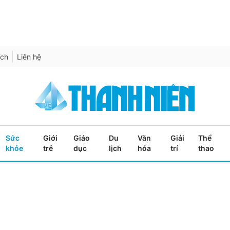
ích
Liên hệ
Sức
Giới
Giáo
Du
Văn
Giải
Thể
khỏe
trẻ
dục
lịch
hóa
trí
thao