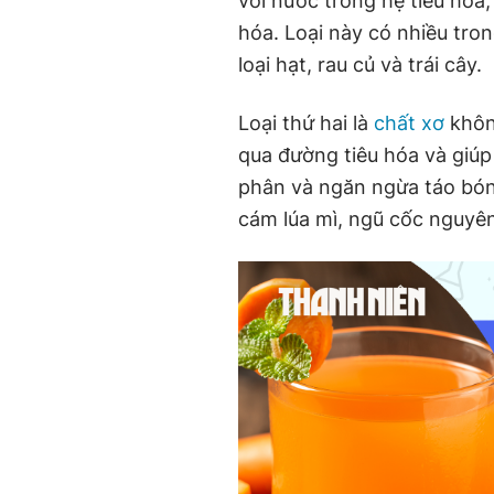
với nước trong hệ tiêu hóa,
hóa. Loại này có nhiều tro
loại hạt, rau củ và trái cây.
Loại thứ hai là
chất xơ
khôn
qua đường tiêu hóa và giúp
phân và ngăn ngừa táo bón.
cám lúa mì, ngũ cốc nguyên