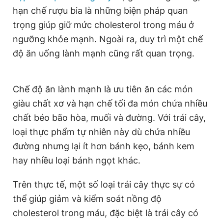
hạn chế rượu bia là những biện pháp quan
Giấy phép xuất bản số 110/GP - BTTTT cấp ngày 24.3.2020
© 2003-2026 Bản quyền thuộc về Báo Thanh Niên. Cấm sao
trọng giúp giữ mức cholesterol trong máu ở
chép dưới mọi hình thức nếu không có sự chấp thuận bằng văn
bản. Phát triển bởi ePi Technologies, JSC.
ngưỡng khỏe mạnh. Ngoài ra, duy trì một chế
độ ăn uống lành mạnh cũng rất quan trọng.
Chế độ ăn lành mạnh là ưu tiên ăn các món
giàu chất xơ và hạn chế tối đa món chứa nhiều
chất béo bão hòa, muối và đường. Với trái cây,
loại thực phẩm tự nhiên này dù chứa nhiều
đường nhưng lại ít hơn bánh kẹo, bánh kem
hay nhiều loại bánh ngọt khác.
Trên thực tế, một số loại trái cây thực sự có
thể giúp giảm và kiểm soát nồng độ
cholesterol trong máu, đặc biệt là trái cây có