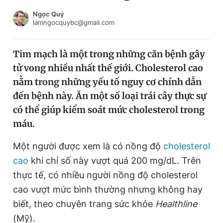
Chuyên mục khác
Ngọc Quý
Tin đã xem
lamngocquybc@gmail.com
Chào ngày mới
Tin 24h
Đăng xuất
Tim mạch là một trong những căn bệnh gây
Tin thị trường
Tin 360
tử vong nhiều nhất thế giới. Cholesterol cao
nằm trong những yếu tố nguy cơ chính dẫn
Video
Magazine
đến bệnh này. Ăn một số loại trái cây thực sự
có thể giúp kiểm soát mức cholesterol trong
máu.
Sản phẩm khác
Một người được xem là có nồng độ
cholesterol
Tiện ích
Bạn cần biết
cao
khi chỉ số này vượt quá 200 mg/dL. Trên
thực tế, có nhiều người nồng độ cholesterol
Thông tin tòa soạn
Liên hệ quảng cáo
cao vượt mức bình thường nhưng không hay
biết, theo chuyên trang sức khỏe
Healthline
(Mỹ).