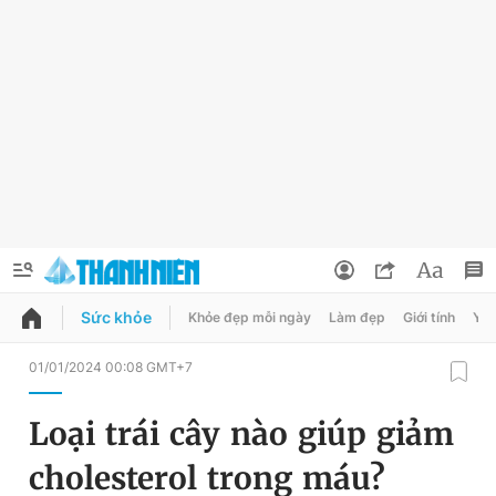
Sức khỏe
Khỏe đẹp mỗi ngày
Làm đẹp
Giới tính
Y t
QUẢNG CÁO
ĐẶT BÁO
01/01/2024 00:08 GMT+7
Thông tin tài khoản
Loại trái cây nào giúp giảm
Đổi mật khẩu
Chuyên mục
cholesterol trong máu?
Tin đã lưu