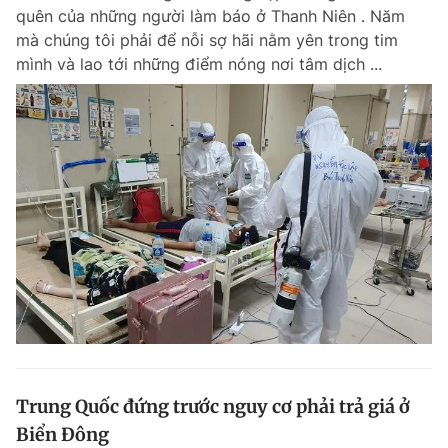
quên của những người làm báo ở Thanh Niên . Năm
Giấy phép xuất bản số 110/GP - BTTTT cấp ngày 24.3.2020
© 2003-2026 Bản quyền thuộc về Báo Thanh Niên. Cấm sao chép
mà chúng tôi phải để nỗi sợ hãi nằm yên trong tim
dưới mọi hình thức nếu không có sự chấp thuận bằng văn bản.
mình và lao tới những điểm nóng nơi tâm dịch ...
Phát triển bởi ePi Technologies, JSC.
Trung Quốc đứng trước nguy cơ phải trả giá ở
Biển Đông