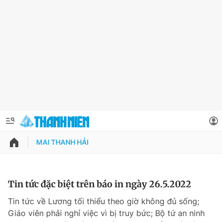
MAI THANH HẢI
QUẢNG CÁO
ĐẶT BÁO
Thông tin tài khoản
Tin tức đặc biệt trên báo in ngày 26.5.2022
Đổi mật khẩu
Tin tức về Lương tối thiểu theo giờ không đủ sống;
Chuyên mục
Giáo viên phải nghỉ việc vì bị truy bức; Bộ tứ an ninh
Tin đã lưu