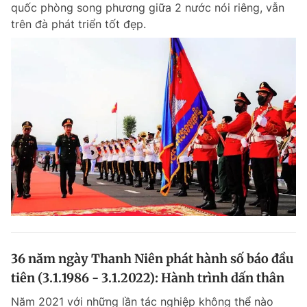
quốc phòng song phương giữa 2 nước nói riêng, vẫn
trên đà phát triển tốt đẹp.
Đọc Thanh Niên trên điện thoại
Theo dõi báo trên
Hotline
Liên hệ quảng cáo
0906 645 777
0908 780 404
Đặt báo
Quảng cáo
RSS
Tòa soạn
Chính sách bảo m
Tổng biên tập: Nguyễn Ngọc Toàn
36 năm ngày Thanh Niên phát hành số báo đầu
Phó tổng biên tập thường trực: Hải Thành
Phó tổng biên tập: Lâm Hiếu Dũng
tiên (3.1.1986 - 3.1.2022): Hành trình dấn thân
Phó tổng biên tập: Trần Việt Hưng
Tổng thư ký tòa soạn: Đức Trung
Năm 2021 với những lần tác nghiệp không thể nào