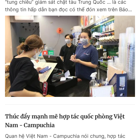
“tung chiêu” giám sát chặt tàu Trung Quốc ... là các
Chuyên mục khác
thông tin hấp dẫn bạn đọc có thể đón xem trên Báo...
Tin đã xem
Chào ngày mới
Tin 24h
Đăng xuất
Tin thị trường
Tin 360
Video
Magazine
Sản phẩm khác
Tiện ích
Bạn cần biết
Thông tin tòa soạn
Liên hệ quảng cáo
Thúc đẩy mạnh mẽ hợp tác quốc phòng Việt
Nam - Campuchia
Quan hệ Việt Nam - Campuchia nói chung, hợp tác