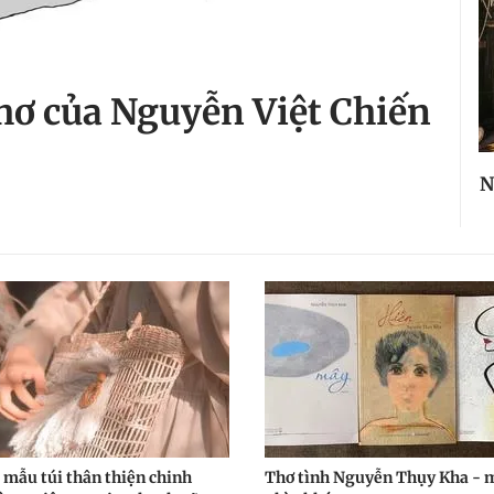
ơ của Nguyễn Việt Chiến
N
mẫu túi thân thiện chinh
Thơ tình Nguyễn Thụy Kha - 