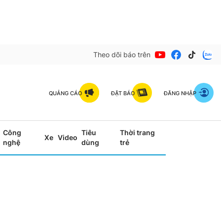
Theo dõi báo trên
QUẢNG CÁO
ĐẶT BÁO
ĐĂNG NHẬP
Công
Tiêu
Thời trang
Xe
Video
nghệ
dùng
trẻ