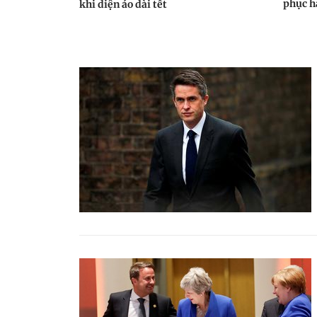
phục h
khi diện áo dài tết