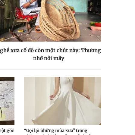
ghề xưa cố đô còn một chút này: Thương
nhớ nôi mây
một góc
“Gọi lại những mùa xưa” trong