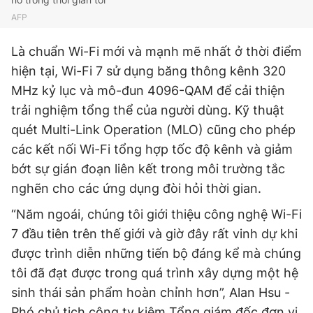
Giấy phép xuất bản số 110/GP - BTTTT cấp ngày 24.3.2020
AFP
© 2003-2026 Bản quyền thuộc về Báo Thanh Niên. Cấm sao
chép dưới mọi hình thức nếu không có sự chấp thuận bằng văn
Là chuẩn Wi-Fi mới và mạnh mẽ nhất ở thời điểm
bản. Phát triển bởi ePi Technologies, JSC.
hiện tại, Wi-Fi 7 sử dụng băng thông kênh 320
MHz kỷ lục và mô-đun 4096-QAM để cải thiện
trải nghiệm tổng thể của người dùng. Kỹ thuật
quét Multi-Link Operation (MLO) cũng cho phép
các kết nối Wi-Fi tổng hợp tốc độ kênh và giảm
bớt sự gián đoạn liên kết trong môi trường tắc
nghẽn cho các ứng dụng đòi hỏi thời gian.
“Năm ngoái, chúng tôi giới thiệu công nghệ Wi-Fi
7 đầu tiên trên thế giới và giờ đây rất vinh dự khi
được trình diễn những tiến bộ đáng kể mà chúng
tôi đã đạt được trong quá trình xây dựng một hệ
sinh thái sản phẩm hoàn chỉnh hơn”, Alan Hsu -
Phó chủ tịch công ty kiêm Tổng giám đốc đơn vị