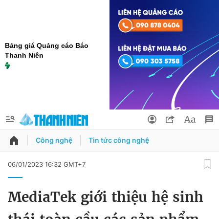
Bảng giá Quảng cáo Báo
Thanh Niên
Công nghệ
Tin tức công nghệ
QUẢNG CÁO
ĐẶT BÁO
06/01/2023 16:32 GMT+7
Thông tin tài khoản
MediaTek giới thiệu hệ sinh
Đổi mật khẩu
Chuyên mục
Tin đã lưu