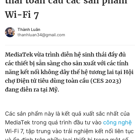
thái toàn cầu các sản phẩm
Chuyên mục khác
Wi-Fi 7
Tin đã xem
Chào ngày mới
Tin 24h
Thành Luân
Đăng xuất
thanhluan34@gmail.com
Tin thị trường
Tin 360
MediaTek vừa trình diễn hệ sinh thái đầy đủ
Video
Magazine
các thiết bị sẵn sàng cho sản xuất với các tính
năng kết nối không dây thế hệ tương lai tại Hội
chợ Điện tử tiêu dùng toàn cầu (CES 2023)
Sản phẩm khác
đang diễn ra tại Mỹ.
Tiện ích
Bạn cần biết
Các sản phẩm này là kết quả xuất sắc nhất của
Thông tin tòa soạn
Liên hệ quảng cáo
MediaTek trong quá trình đầu tư vào
công nghệ
Wi-Fi 7, tập trung vào trải nghiệm kết nối liên tục
và ổn định trên nhiều loại thiết bị trong một số