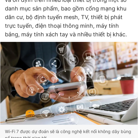
danh mục sản phẩm, bao gồm cổng mạng khu
dân cư, bộ định tuyến mesh, TV, thiết bị phát
Đọc Thanh Niên trên điện thoại
trực tuyến, điện thoại thông minh, máy tính
bảng, máy tính xách tay và nhiều thiết bị khác.
Theo dõi báo trên
Hotline
Liên hệ quảng cáo
0906 645 777
0908 780 404
Đặt báo
Quảng cáo
RSS
Tòa soạn
Chính sách bảo
Tổng biên tập: Nguyễn Ngọc Toàn
Phó tổng biên tập thường trực: Hải Thành
Phó tổng biên tập: Lâm Hiếu Dũng
Phó tổng biên tập: Trần Việt Hưng
Wi-Fi 7 được dự đoán sẽ là công nghệ kết nối không dây bùng
Tổng thư ký tòa soạn: Đức Trung
nổ trong thời gian tới