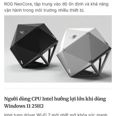
ROG NeoCore, tập trung vào độ ổn định và khả năng
vận hành trong môi trường nhiều thiết bị.
Đọc Thanh Niên trên điện thoại
Theo dõi báo trên
Hotline
Liên hệ quảng cáo
0906 645 777
0908 780 404
Đặt báo
Quảng cáo
RSS
Tòa soạn
Chính sách bảo m
Tổng biên tập: Nguyễn Ngọc Toàn
Người dùng CPU Intel hưởng lợi lớn khi dùng
Phó tổng biên tập thường trực: Hải Thành
Phó tổng biên tập: Lâm Hiếu Dũng
Windows 11 25H2
Phó tổng biên tập: Trần Việt Hưng
Tổng thư ký tòa soạn: Đức Trung
Intel tung driver Wi-Fi 7 mới nhất mở khóa sức mạnh