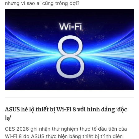
nhưng vì sao ai cũng trông đợi?
Chuyên mục khác
Tin đã xem
Chào ngày mới
Tin 24h
Đăng xuất
Tin thị trường
Tin 360
Video
Magazine
Sản phẩm khác
Tiện ích
Bạn cần biết
ASUS hé lộ thiết bị Wi-Fi 8 với hình dáng 'độc
Thông tin tòa soạn
Liên hệ quảng cáo
lạ'
CES 2026 ghi nhận thử nghiệm thực tế đầu tiên của
Wi-Fi 8 do ASUS thực hiện bằng thiết bị trình diễn