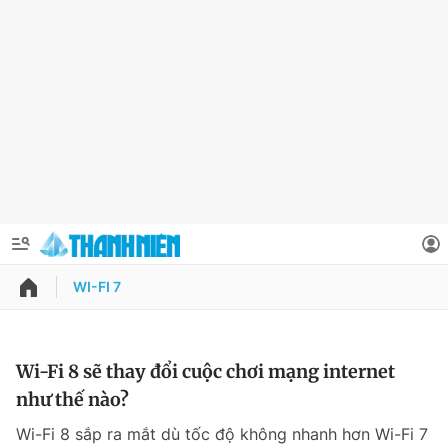
WI-FI 7
QUẢNG CÁO
ĐẶT BÁO
Thông tin tài khoản
Wi-Fi 8 sẽ thay đổi cuộc chơi mạng internet
như thế nào?
Đổi mật khẩu
Chuyên mục
Wi-Fi 8 sắp ra mắt dù tốc độ không nhanh hơn Wi-Fi 7
Tin đã lưu