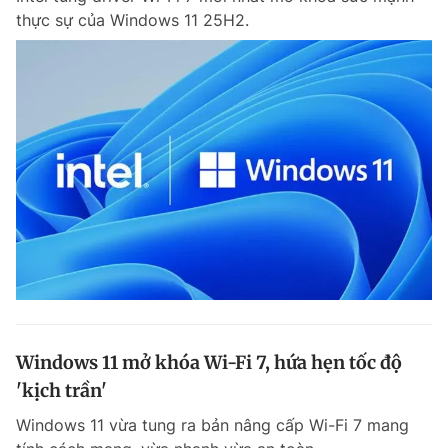
thực sự của Windows 11 25H2.
Giấy phép xuất bản số 110/GP - BTTTT cấp ngày 24.3.2020
© 2003-2026 Bản quyền thuộc về Báo Thanh Niên. Cấm sao chép
dưới mọi hình thức nếu không có sự chấp thuận bằng văn bản.
Phát triển bởi ePi Technologies, JSC.
Windows 11 mở khóa Wi-Fi 7, hứa hẹn tốc độ
'kịch trần'
Windows 11 vừa tung ra bản nâng cấp Wi-Fi 7 mang