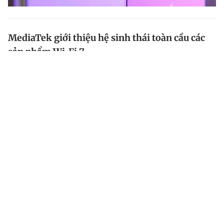
MediaTek giới thiệu hệ sinh thái toàn cầu các
sản phẩm Wi-Fi 7
MediaTek vừa trình diễn hệ sinh thái đầy đủ các thiết
bị sẵn sàng cho sản xuất với các tính năng kết nối
không dây thế hệ tương lai tại Hội chợ Điện tử tiêu
dùng toàn cầu (CES 2023) đang diễn ra tại Mỹ.