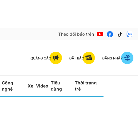
Theo dõi báo trên
QUẢNG CÁO
ĐẶT BÁO
ĐĂNG NHẬP
Công
Tiêu
Thời trang
Xe
Video
nghệ
dùng
trẻ