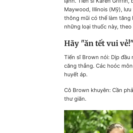
lạnh. Tiến sĩ Karen Griffin
Maywood, Illinois (Mỹ), lưu
thông mũi có thể làm tăng 
những loại thuốc này, theo
Hãy "ăn tết vui vẻ!
Tiến sĩ Brown nói: Dịp đầu
căng thẳng. Các hoóc môn
huyết áp.
Cô Brown khuyên: Cần phải 
thư giãn.