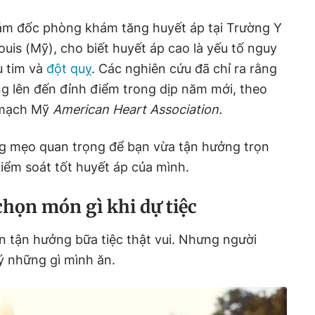
iám đốc phòng khám tăng huyết áp tại Trường Y
uis (Mỹ), cho biết huyết áp cao là yếu tố nguy
u tim và
đột quỵ
. Các nghiên cứu đã chỉ ra rằng
g lên đến đỉnh điểm trong dịp năm mới, theo
m mạch Mỹ
American Heart Association.
ng mẹo quan trọng để bạn vừa tận hưởng trọn
kiểm soát tốt huyết áp của mình.
họn món gì khi dự tiệc
n tận hưởng bữa tiệc thật vui. Nhưng người
ý những gì mình ăn.