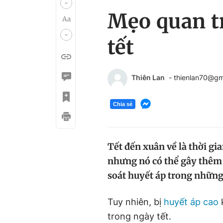
Mẹo quan tr
tết
Thiên Lan
- thienlan70@gm
Chia sẻ
Tết đến xuân về là thời g
nhưng nó có thể gây thêm r
soát huyết áp trong những
Tuy nhiên, bị
huyết áp cao
k
trong ngày tết.