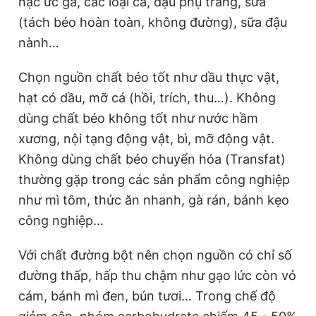
nạc ức gà, các loại cá, đậu phụ trắng, sữa
(tách béo hoàn toàn, không đường), sữa đậu
nành…
Đọc Thanh Niên trên điện thoại
Chọn nguồn chất béo tốt như dầu thực vật,
hạt có dầu, mỡ cá (hồi, trích, thu…). Không
dùng chất béo không tốt như nước hầm
Theo dõi báo trên
xương, nội tạng động vật, bì, mỡ động vật.
Không dùng chất béo chuyển hóa (Transfat)
Hotline
Liên hệ quảng cáo
thường gặp trong các sản phẩm công nghiệp
0906 645 777
0908 780 404
như mì tôm, thức ăn nhanh, gà rán, bánh kẹo
công nghiệp...
Đặt báo
Quảng cáo
RSS
Tòa soạn
Chính sách bảo
Với chất đường bột nên chọn nguồn có chỉ số
Tổng biên tập: Nguyễn Ngọc Toàn
Phó tổng biên tập thường trực: Hải Thành
đường thấp, hấp thu chậm như gạo lức còn vỏ
Phó tổng biên tập: Lâm Hiếu Dũng
Phó tổng biên tập: Trần Việt Hưng
cám, bánh mì đen, bún tươi… Trong chế độ
Tổng thư ký tòa soạn: Đức Trung