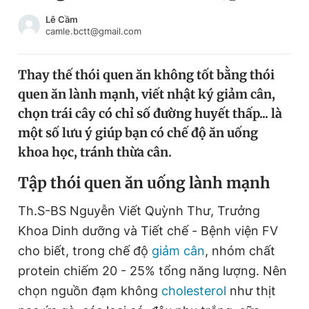
Chuyên mục khác
Lê Cầm
Tin đã xem
camle.bctt@gmail.com
Chào ngày mới
Tin 24h
Đăng xuất
Thay thế thói quen ăn không tốt bằng thói
Tin thị trường
Tin 360
quen ăn lành mạnh, viết nhật ký giảm cân,
chọn trái cây có chỉ số đường huyết thấp... là
Video
Magazine
một số lưu ý giúp bạn có chế độ ăn uống
khoa học, tránh thừa cân.
Tập thói quen ăn uống lành mạnh
Sản phẩm khác
Tiện ích
Th.S-BS Nguyễn Viết Quỳnh Thư, Trưởng
Bạn cần biết
Khoa Dinh dưỡng và Tiết chế - Bệnh viện FV
cho biết, trong chế độ
giảm cân
, nhóm chất
Thông tin tòa soạn
Liên hệ quảng cáo
protein chiếm 20 - 25% tổng năng lượng. Nên
chọn nguồn đạm không
cholesterol
như thịt