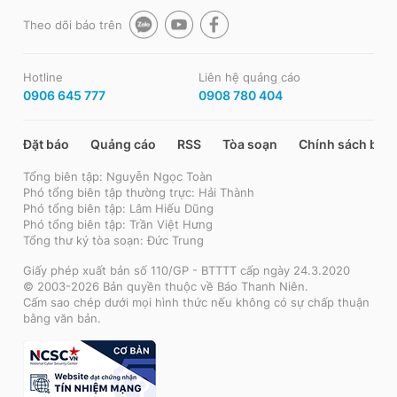
Theo dõi báo trên
Hotline
Liên hệ quảng cáo
0906 645 777
0908 780 404
Đặt báo
Quảng cáo
RSS
Tòa soạn
Chính sách bảo
Tổng biên tập: Nguyễn Ngọc Toàn
Phó tổng biên tập thường trực: Hải Thành
Phó tổng biên tập: Lâm Hiếu Dũng
Phó tổng biên tập: Trần Việt Hưng
Tổng thư ký tòa soạn: Đức Trung
Giấy phép xuất bản số 110/GP - BTTTT cấp ngày 24.3.2020
© 2003-2026 Bản quyền thuộc về Báo Thanh Niên.
Cấm sao chép dưới mọi hình thức nếu không có sự chấp thuận
bằng văn bản.