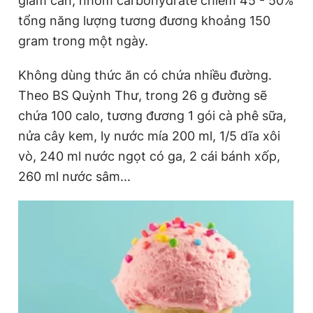
giảm cân, nhóm carbohydrate chiếm 45 - 50%
Giấy phép xuất bản số 110/GP - BTTTT cấp ngày 24.3.2020
tổng năng lượng tương đương khoảng 150
© 2003-2026 Bản quyền thuộc về Báo Thanh Niên. Cấm sao
chép dưới mọi hình thức nếu không có sự chấp thuận bằng văn
gram trong một ngày.
bản. Phát triển bởi ePi Technologies, JSC.
Không dùng thức ăn có chứa nhiều đường.
Theo BS Quỳnh Thư, trong 26 g đường sẽ
chứa 100 calo, tương đương 1 gói cà phê sữa,
nửa cây kem, ly nước mía 200 ml, 1/5 dĩa xôi
vò, 240 ml nước ngọt có ga, 2 cái bánh xốp,
260 ml nước sâm...