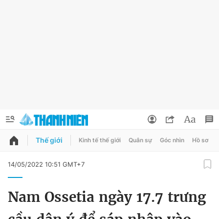
Thế giới
Kinh tế thế giới
Quân sự
Góc nhìn
Hồ sơ
QUẢNG CÁO
ĐẶT BÁO
14/05/2022 10:51 GMT+7
Thông tin tài khoản
Nam Ossetia ngày 17.7 trưng
Đổi mật khẩu
Chuyên mục
Tin đã lưu