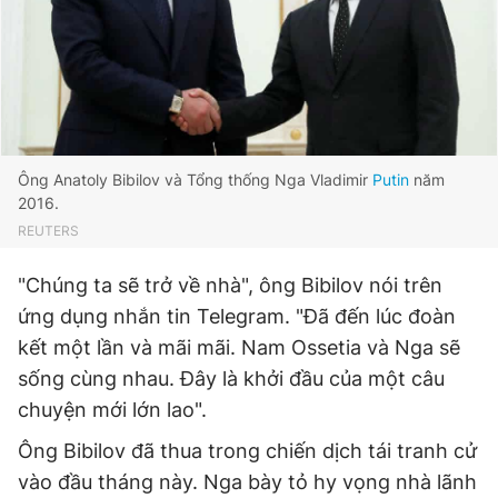
Giấy phép xuất bản số 110/GP - BTTTT cấp ngày 24.3.2020
© 2003-2026 Bản quyền thuộc về Báo Thanh Niên. Cấm sao
chép dưới mọi hình thức nếu không có sự chấp thuận bằng văn
bản. Phát triển bởi ePi Technologies, JSC.
Ông Anatoly Bibilov và Tổng thống Nga Vladimir
Putin
năm
2016.
REUTERS
"Chúng ta sẽ trở về nhà", ông Bibilov nói trên
ứng dụng nhắn tin Telegram. "Đã đến lúc đoàn
kết một lần và mãi mãi. Nam Ossetia và Nga sẽ
sống cùng nhau. Đây là khởi đầu của một câu
chuyện mới lớn lao".
Ông Bibilov đã thua trong chiến dịch tái tranh cử
vào đầu tháng này. Nga bày tỏ hy vọng nhà lãnh