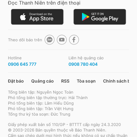
Đọc Thanh Niên trên điện thoại
Theo dõi báo trên
Hotline
Liên hệ quảng cáo
0906 645 777
0908 780 404
Đặt báo
Quảng cáo
RSS
Tòa soạn
Chính sách bảo
Tổng biên tập: Nguyễn Ngọc Toàn
Phó tổng biên tập thường trực: Hải Thành
Phó tổng biên tập: Lâm Hiếu Dũng
Phó tổng biên tập: Trần Việt Hưng
Tổng thư ký tòa soạn: Đức Trung
Giấy phép xuất bản số 110/GP - BTTTT cấp ngày 24.3.2020
© 2003-2026 Bản quyền thuộc về Báo Thanh Niên.
Cấm sao chép dưới mọi hình thức nếu không có sự chấp thuận