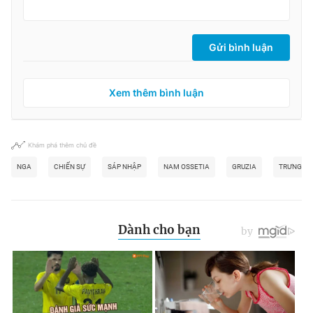
Gửi bình luận
Xem thêm bình luận
Khám phá thêm chủ đề
NGA
CHIẾN SỰ
SÁP NHẬP
NAM OSSETIA
GRUZIA
TRƯNG CẦ