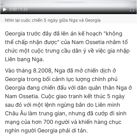
Current
0:00
/
Duration
5:33
Time
Nhìn lại cuộc chiến 5 ngày giữa Nga và Georgia
Georgia trước đây đã lên án kế hoạch "không
thể chấp nhận được" của Nam Ossetia nhằm tổ
chức một cuộc trưng cầu dân ý về việc gia nhập
Liên bang Nga.
Vào tháng 8.2008, Nga đã mở chiến dịch ở
Georgia trong bối cảnh lực lượng chính phủ
Georgia đang chiến đấu với dân quân thân Nga ở
Nam Ossetia. Cuộc giao tranh kết thúc 5 ngày
sau đó với một lệnh ngừng bắn do Liên minh
Châu Âu làm trung gian, nhưng đã cướp đi sinh
mạng của hơn 700 người và khiến hàng chục
nghìn người Georgia phải di tản.