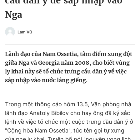
cầu dân ý để sáp nhập vào
Chuyên mục khác
Nga
Tin đã xem
Chào ngày mới
Tin 24h
Đăng xuất
Lam Vũ
Tin thị trường
Tin 360
Lãnh đạo của Nam Ossetia, tâm điểm xung đột
Video
Magazine
giữa Nga và Georgia năm 2008, cho biết vùng
ly khai này sẽ tổ chức trưng cầu dân ý về việc
sáp nhập vào nước láng giềng.
Sản phẩm khác
Tiện ích
Bạn cần biết
Trong một thông cáo hôm 13.5, Văn phòng nhà
lãnh đạo Anatoly Bibilov cho hay ông đã ký sắc
Thông tin tòa soạn
Liên hệ quảng cáo
lệnh về việc tổ chức một cuộc trưng cầu dân ý ở
"Cộng hòa Nam Ossetia", tức tên gọi tự xưng
của phe ly khai. Tuyên bố nói "nguyện vọng lịch