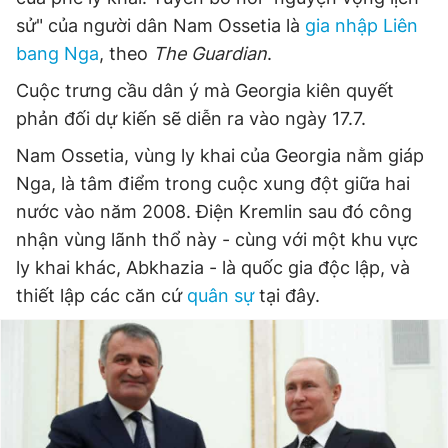
sử" của người dân Nam Ossetia là
gia nhập Liên
bang Nga
, theo
The Guardian
.
Đọc Thanh Niên trên điện thoại
Cuộc trưng cầu dân ý mà Georgia kiên quyết
phản đối dự kiến sẽ diễn ra vào ngày 17.7.
Nam Ossetia, vùng ly khai của Georgia nằm giáp
Nga, là tâm điểm trong cuộc xung đột giữa hai
Theo dõi báo trên
nước vào năm 2008. Điện Kremlin sau đó công
nhận vùng lãnh thổ này - cùng với một khu vực
Hotline
Liên hệ quảng cáo
ly khai khác, Abkhazia - là quốc gia độc lập, và
0906 645 777
0908 780 404
thiết lập các căn cứ
quân sự
tại đây.
Đặt báo
Quảng cáo
RSS
Tòa soạn
Chính sách bảo
Tổng biên tập: Nguyễn Ngọc Toàn
Phó tổng biên tập thường trực: Hải Thành
Phó tổng biên tập: Lâm Hiếu Dũng
Phó tổng biên tập: Trần Việt Hưng
Tổng thư ký tòa soạn: Đức Trung