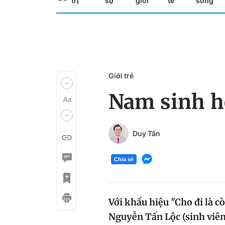
trị
sự
giới
tế
sống
Giới trẻ
Nam sinh h
Duy Tân
Chia sẻ
Với khẩu hiệu "Cho đi là c
Nguyễn Tấn Lộc (sinh viê