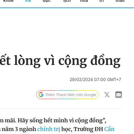
khỏe
trẻ
dục
lịch
hóa
trí
thao
ết lòng vì cộng đồng
29/02/2024 07:00 GMT+7
òn mãi. Hãy sống hết mình vì cộng đồng",
n năm 3 ngành
chính trị
học, Trường ĐH
Cần