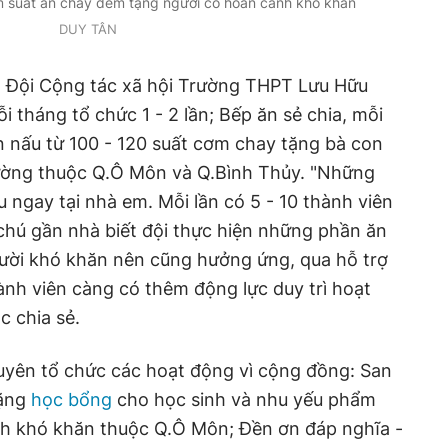
m suất ăn chay đem tặng người có hoàn cảnh khó khăn
DUY TÂN
 Đội Cộng tác xã hội Trường THPT Lưu Hữu
 tháng tổ chức 1 - 2 lần; Bếp ăn sẻ chia, mỗi
ần nấu từ 100 - 120 suất cơm chay tặng bà con
ường thuộc Q.Ô Môn và Q.Bình Thủy. "Những
ngay tại nhà em. Mỗi lần có 5 - 10 thành viên
 chú gần nhà biết đội thực hiện những phần ăn
gười khó khăn nên cũng hưởng ứng, qua hỗ trợ
nh viên càng có thêm động lực duy trì hoạt
c chia sẻ.
uyên tổ chức các hoạt động vì cộng đồng: San
tặng
học bổng
cho học sinh và nhu yếu phẩm
h khó khăn thuộc Q.Ô Môn; Đền ơn đáp nghĩa -