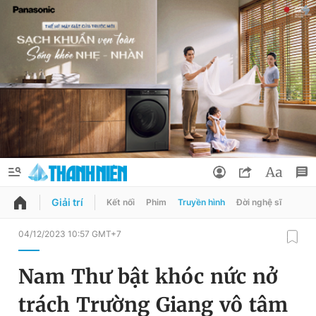
Giải trí
Kết nối
Phim
Truyền hình
Đời nghệ sĩ
QUẢNG CÁO
ĐẶT BÁO
04/12/2023 10:57 GMT+7
Thông tin tài khoản
Nam Thư bật khóc nức nở
Đổi mật khẩu
Chuyên mục
trách Trường Giang vô tâm
Tin đã lưu