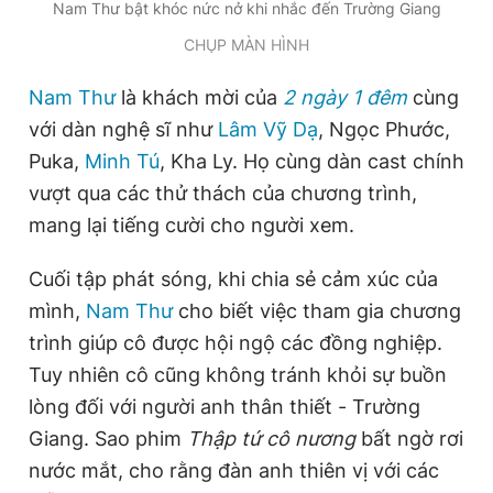
Nam Thư bật khóc nức nở khi nhắc đến Trường Giang
CHỤP MÀN HÌNH
Đọc Thanh Niên trên điện thoại
Nam Thư
là khách mời của
2 ngày 1 đêm
cùng
với dàn nghệ sĩ như
Lâm Vỹ Dạ
, Ngọc Phước,
Puka,
Minh Tú
, Kha Ly. Họ cùng dàn cast chính
vượt qua các thử thách của chương trình,
Theo dõi báo trên
mang lại tiếng cười cho người xem.
Hotline
Liên hệ quảng cáo
Cuối tập phát sóng, khi chia sẻ cảm xúc của
0906 645 777
0908 780 404
mình,
Nam Thư
cho biết việc tham gia chương
trình giúp cô được hội ngộ các đồng nghiệp.
Đặt báo
Quảng cáo
RSS
Tòa soạn
Chính sách bảo
Tuy nhiên cô cũng không tránh khỏi sự buồn
Tổng biên tập: Nguyễn Ngọc Toàn
lòng đối với người anh thân thiết - Trường
Phó tổng biên tập thường trực: Hải Thành
Giang. Sao phim
Thập tứ cô nương
bất ngờ rơi
Phó tổng biên tập: Lâm Hiếu Dũng
Phó tổng biên tập: Trần Việt Hưng
nước mắt, cho rằng đàn anh thiên vị với các
Tổng thư ký tòa soạn: Đức Trung