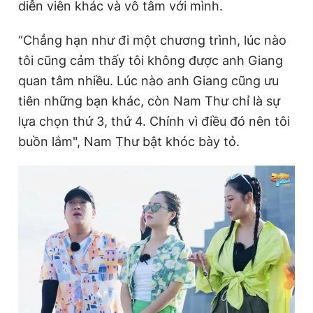
diễn viên khác và vô tâm với mình.
Giấy phép xuất bản số 110/GP - BTTTT cấp ngày 24.3.2020
© 2003-2026 Bản quyền thuộc về Báo Thanh Niên. Cấm sao
chép dưới mọi hình thức nếu không có sự chấp thuận bằng văn
“Chẳng hạn như đi một chương trình, lúc nào
bản. Phát triển bởi ePi Technologies, JSC.
tôi cũng cảm thấy tôi không được anh Giang
quan tâm nhiều. Lúc nào anh Giang cũng ưu
tiên những bạn khác, còn Nam Thư chỉ là sự
lựa chọn thứ 3, thứ 4. Chính vì điều đó nên tôi
buồn lắm", Nam Thư bật khóc bày tỏ.