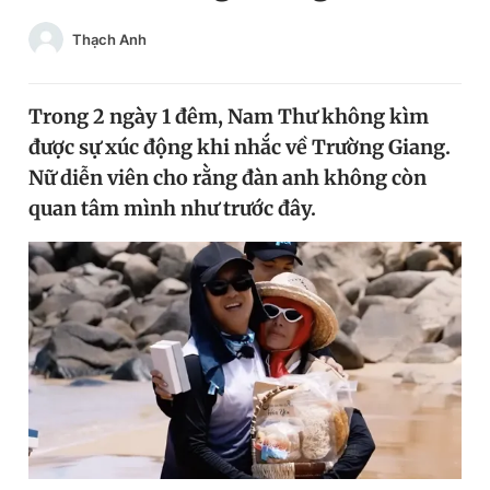
Chuyên mục khác
Thạch Anh
Tin đã xem
Chào ngày mới
Tin 24h
Đăng xuất
Trong 2 ngày 1 đêm, Nam Thư không kìm
Tin thị trường
Tin 360
được sự xúc động khi nhắc về Trường Giang.
Nữ diễn viên cho rằng đàn anh không còn
quan tâm mình như trước đây.
Video
Magazine
Sản phẩm khác
Tiện ích
Bạn cần biết
Thông tin tòa soạn
Liên hệ quảng cáo