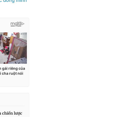
ác đồng minh
n chiến lược