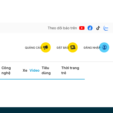
Theo dõi báo trên
QUẢNG CÁO
ĐẶT BÁO
ĐĂNG NHẬP
Công
Tiêu
Thời trang
Xe
Video
nghệ
dùng
trẻ