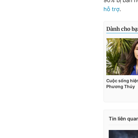
90% bị bắn h
hỗ trợ
.
Tin liên qua