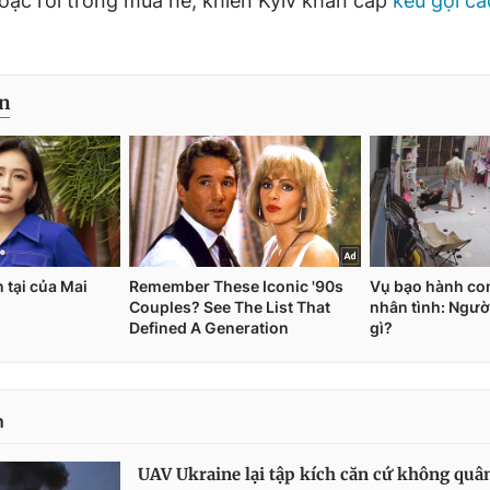
oặc rơi trong mùa hè, khiến Kyiv khẩn cấp
kêu gọi c
n
UAV Ukraine lại tập kích căn cứ không quâ