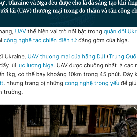
ự , Ukraine và Nga đều được cho là đã sáng tạo khi ứ
ời lái (UAV) thương mại trong do thám và tấn công ch
tháng,
UAV
thể hiện vai trò nổi bật trong
quân đội Ukr
ải
công nghệ tác chiến điện tử
đáng gờm của Nga.
sĩ Ukraine,
UAV thương mại của hãng DJI
(
Trung Quố
đẩy lùi
lực lượng Nga
. UAV được chuộng nhất là các
n 1kg, có thể bay khoảng 10km trong 45 phút. Đây k
ệt
, nhưng trang bị những
công nghệ trọng yếu
để giú
n trường.