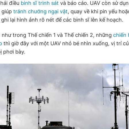
phải điều
binh sĩ trinh sát
và báo cáo. UAV còn sử dụ
giúp
tránh chướng ngại vật
, quay về khi pin yếu hoặ
, ghi lại hình ảnh rõ nét để các binh sĩ lên kế hoạch.
u như trong Thế chiến 1 và Thế chiến 2, những
chiến
p
thì giờ đây với một UAV nhỏ bé nhìn xuống, vị trí c
ị phơi bày.