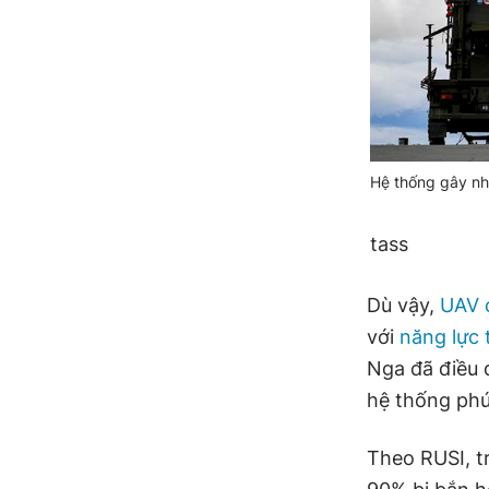
Hệ thống gây nh
tass
Dù vậy,
UAV 
với
năng lực 
Nga đã điều
hệ thống phứ
Theo RUSI, t