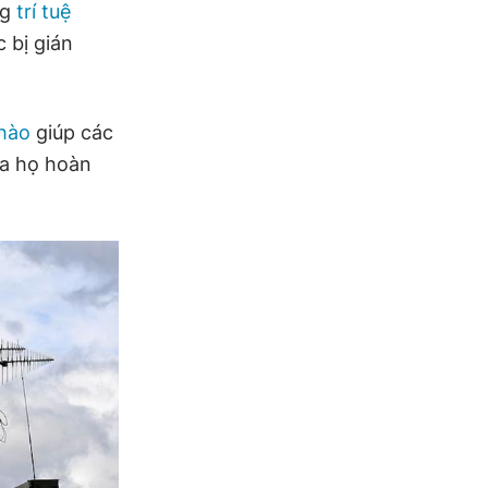
ng
trí tuệ
c bị gián
 hào
giúp các
ủa họ hoàn