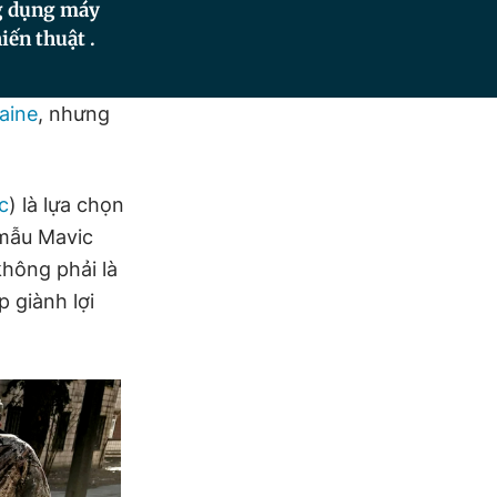
ng dụng máy
iến thuật .
aine
, nhưng
c
) là lựa chọn
 mẫu Mavic
hông phải là
p giành lợi