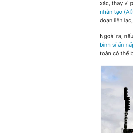
xác, thay vì 
nhân tạo (AI)
đoạn liên lạc
Ngoài ra, nế
binh sĩ ẩn nấ
toàn có thể b