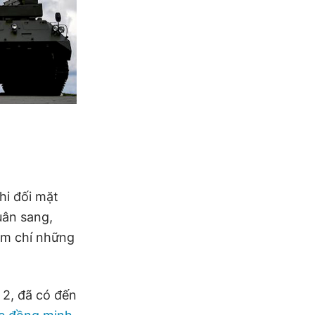
hi đối mặt
uân sang,
m chí những
 2, đã có đến