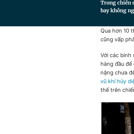
Trong chiến s
bay không ngư
Qua hơn 10 
cũng vấp ph
Với các binh 
hàng đầu để 
nặng chưa đế
vũ khí hủy di
thế trên chiế