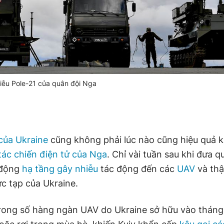
iễu Pole-21 của quân đội Nga
của Ukraine
cũng không phải lúc nào cũng hiệu quả k
tác chiến điện tử của Nga
. Chỉ vài tuần sau khi đưa q
 động
hạ tầng gây nhiễu
tác động đến các
UAV
và thậ
c tạp của Ukraine.
rong số hàng ngàn UAV do Ukraine sở hữu vào tháng