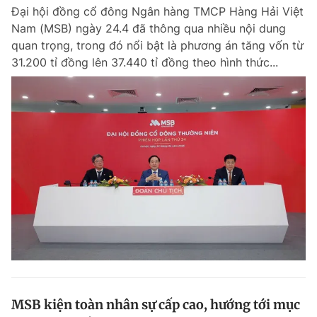
Đại hội đồng cổ đông Ngân hàng TMCP Hàng Hải Việt
Giấy phép xuất bản số 110/GP - BTTTT cấp ngày 24.3.2020
© 2003-2026 Bản quyền thuộc về Báo Thanh Niên. Cấm sao chép
Nam (MSB) ngày 24.4 đã thông qua nhiều nội dung
dưới mọi hình thức nếu không có sự chấp thuận bằng văn bản.
quan trọng, trong đó nổi bật là phương án tăng vốn từ
Phát triển bởi ePi Technologies, JSC.
31.200 tỉ đồng lên 37.440 tỉ đồng theo hình thức...
MSB kiện toàn nhân sự cấp cao, hướng tới mục