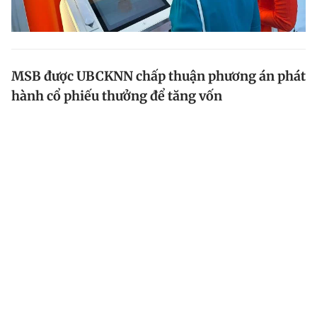
MSB được UBCKNN chấp thuận phương án phát
hành cổ phiếu thưởng để tăng vốn
Ngày 15.9.2022, Ủy ban chứng khoán Nhà nước
(UBCKNN) đã có văn bản chấp thuận cho Ngân hàng
TMCP Hàng Hải Việt Nam (HoSE: MSB) thực hiện phát
hành cổ phiếu để tăng vốn cổ phần từ nguồn vốn...