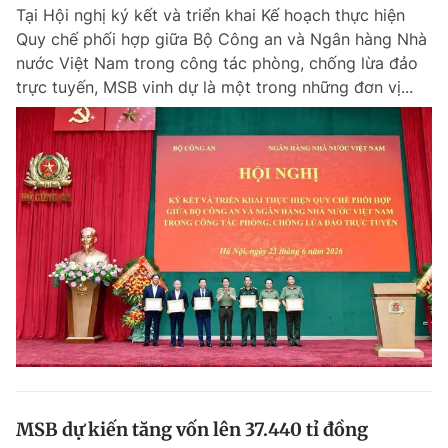
Tại Hội nghị ký kết và triển khai Kế hoạch thực hiện
Quy chế phối hợp giữa Bộ Công an và Ngân hàng Nhà
nước Việt Nam trong công tác phòng, chống lừa đảo
Đọc Thanh Niên trên điện thoại
trực tuyến, MSB vinh dự là một trong những đơn vị...
Theo dõi báo trên
Hotline
Liên hệ quảng cáo
0906 645 777
0908 780 404
Đặt báo
Quảng cáo
RSS
Tòa soạn
Chính sách bảo m
Tổng biên tập: Nguyễn Ngọc Toàn
Phó tổng biên tập thường trực: Hải Thành
Phó tổng biên tập: Lâm Hiếu Dũng
Phó tổng biên tập: Trần Việt Hưng
MSB dự kiến tăng vốn lên 37.440 tỉ đồng
Tổng thư ký tòa soạn: Đức Trung