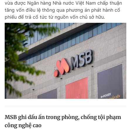
vừa được Ngân hàng Nhà nước Việt Nam chấp thuận
Chuyên mục khác
tăng vốn điều lệ thông qua phương án phát hành cổ
Tin đã xem
phiếu để trả cổ tức từ nguồn vốn chủ sở hữu.
Chào ngày mới
Tin 24h
Đăng xuất
Tin thị trường
Tin 360
Video
Magazine
Sản phẩm khác
Tiện ích
Bạn cần biết
Thông tin tòa soạn
Liên hệ quảng cáo
MSB ghi dấu ấn trong phòng, chống tội phạm
công nghệ cao