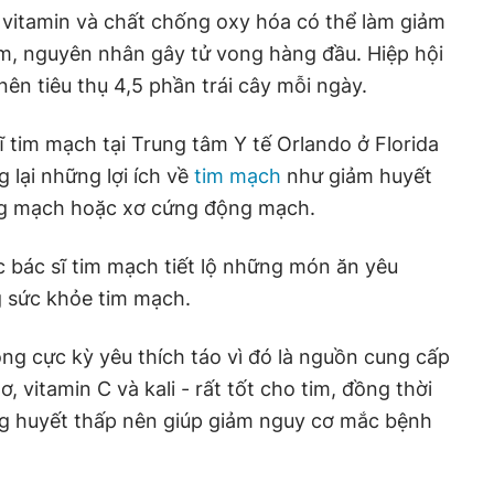
àu vitamin và chất chống oxy hóa có thể làm giảm
im, nguyên nhân gây tử vong hàng đầu. Hiệp hội
n tiêu thụ 4,5 phần trái cây mỗi ngày.
ĩ tim mạch tại Trung tâm Y tế Orlando ở Florida
g lại những lợi ích về
tim mạch
như giảm huyết
ng mạch hoặc xơ cứng động mạch.
ác bác sĩ tim mạch tiết lộ những món ăn yêu
g sức khỏe tim mạch.
 ông cực kỳ yêu thích táo vì đó là nguồn cung cấp
, vitamin C và kali - rất tốt cho tim, đồng thời
g huyết thấp nên giúp giảm nguy cơ mắc bệnh