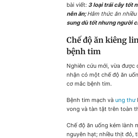
bài viết:
3 loại trái cây tố
nên ăn;
Hâm thức ăn nhiều l
sung dù tốt nhưng người ch
Chế độ ăn kiêng li
bệnh tim
Nghiên cứu mới, vừa được c
nhận có một chế độ ăn uốn
cơ mắc bệnh tim.
Bệnh tim mạch và
ung thư
vong và tàn tật trên toàn th
Chế độ ăn uống kém lành m
nguyên hạt; nhiều thịt đỏ, 