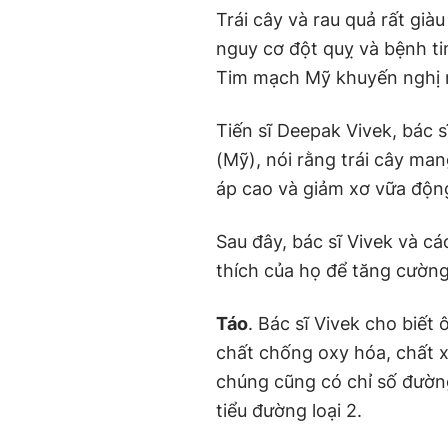
Trái cây và rau quả rất gi
nguy cơ đột quỵ và bệnh t
Tim mạch Mỹ khuyến nghị nê
Tiến sĩ Deepak Vivek, bác s
(Mỹ), nói rằng trái cây man
áp cao và giảm xơ vữa độ
Sau đây, bác sĩ Vivek và c
thích của họ để tăng cườn
Táo
. Bác sĩ Vivek cho biết
chất chống oxy hóa, chất xơ
chúng cũng có chỉ số đườn
tiểu đường loại 2.