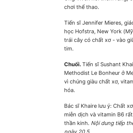
chơi thể thao.
Tiến sĩ Jennifer Mieres, gi
học Hofstra, New York (Mỹ)
trái cây có chất xơ - vào gi
tim.
Chuối.
Tiến sĩ Sushant Kha
Methodist Le Bonheur ở Me
vì chúng giàu chất xơ, vita
hóa.
Bác sĩ Khaire lưu ý: Chất x
miễn dịch và vitamin B6 rấ
thần kinh.
N
ội dung tiếp th
ngày 20.5.