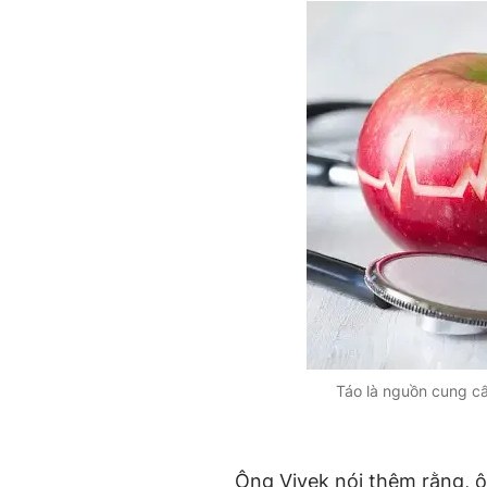
Táo là nguồn cung cấ
Ông Vivek nói thêm rằng, ô