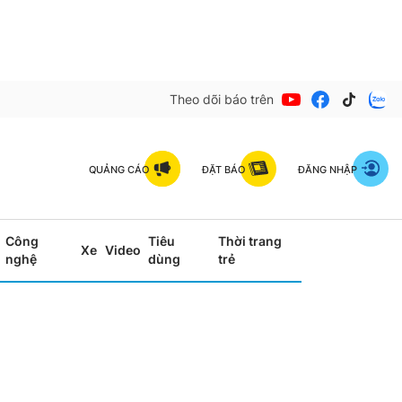
Theo dõi báo trên
QUẢNG CÁO
ĐẶT BÁO
ĐĂNG NHẬP
Công
Tiêu
Thời trang
Xe
Video
nghệ
dùng
trẻ