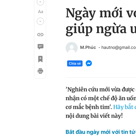
Ngày mới vớ
giúp ngừa 
M.Phúc
- hautno@gmail.c
Chia sẻ
'Nghiên cứu mới vừa được 
nhận có một chế độ ăn uốn
cơ mắc bệnh tim'.
Hãy bắt 
nội dung bài viết này!
Bắt đầu ngày mới với tin t