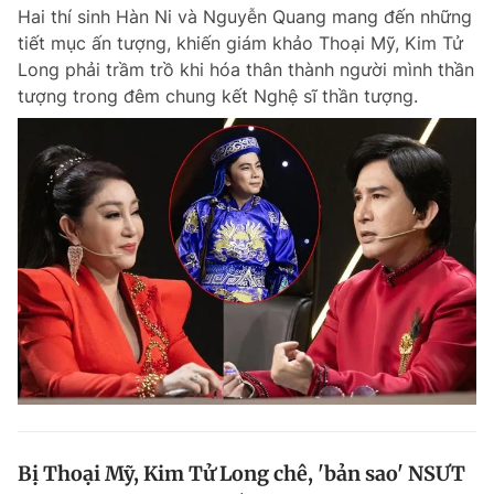
Hai thí sinh Hàn Ni và Nguyễn Quang mang đến những
tiết mục ấn tượng, khiến giám khảo Thoại Mỹ, Kim Tử
Long phải trầm trồ khi hóa thân thành người mình thần
Đọc Thanh Niên trên điện thoại
tượng trong đêm chung kết Nghệ sĩ thần tượng.
Theo dõi báo trên
Hotline
Liên hệ quảng cáo
0906 645 777
0908 780 404
Đặt báo
Quảng cáo
RSS
Tòa soạn
Chính sách bảo m
Tổng biên tập: Nguyễn Ngọc Toàn
Phó tổng biên tập thường trực: Hải Thành
Phó tổng biên tập: Lâm Hiếu Dũng
Phó tổng biên tập: Trần Việt Hưng
Bị Thoại Mỹ, Kim Tử Long chê, 'bản sao' NSƯT
Tổng thư ký tòa soạn: Đức Trung