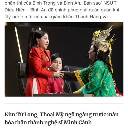
phần thi của Bình Trọng và Bình An. 'Bản sao' NSƯT
Chuyên mục khác
Diệu Hiền - Bình An đã chinh phục giải quán quân khi
Tin đã xem
lấy nước mắt của hai giám khảo Thanh Hằng và...
Chào ngày mới
Tin 24h
Đăng xuất
Tin thị trường
Tin 360
Video
Magazine
Sản phẩm khác
Tiện ích
Bạn cần biết
Thông tin tòa soạn
Liên hệ quảng cáo
Kim Tử Long, Thoại Mỹ ngỡ ngàng trước màn
hóa thân thành nghệ sĩ Minh Cảnh