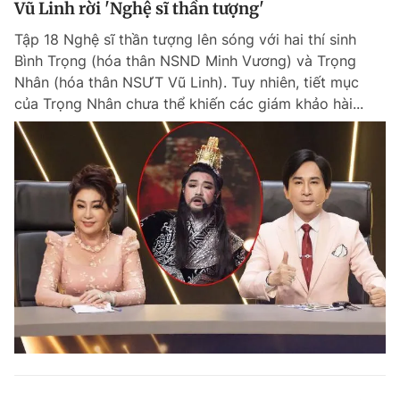
Vũ Linh rời 'Nghệ sĩ thần tượng'
Giấy phép xuất bản số 110/GP - BTTTT cấp ngày 24.3.2020
© 2003-2026 Bản quyền thuộc về Báo Thanh Niên. Cấm sao chép
Tập 18 Nghệ sĩ thần tượng lên sóng với hai thí sinh
dưới mọi hình thức nếu không có sự chấp thuận bằng văn bản.
Bình Trọng (hóa thân NSND Minh Vương) và Trọng
Phát triển bởi ePi Technologies, JSC.
Nhân (hóa thân NSƯT Vũ Linh). Tuy nhiên, tiết mục
của Trọng Nhân chưa thể khiến các giám khảo hài...