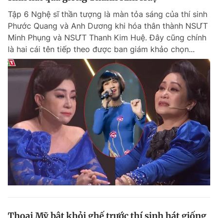
Tập 6 Nghệ sĩ thần tượng là màn tỏa sáng của thí sinh
Phước Quang và Anh Dương khi hóa thân thành NSƯT
Minh Phụng và NSƯT Thanh Kim Huệ. Đây cũng chính
là hai cái tên tiếp theo được ban giám khảo chọn...
Thoại Mỹ bật khỏi ghế trước thí sinh hát giống