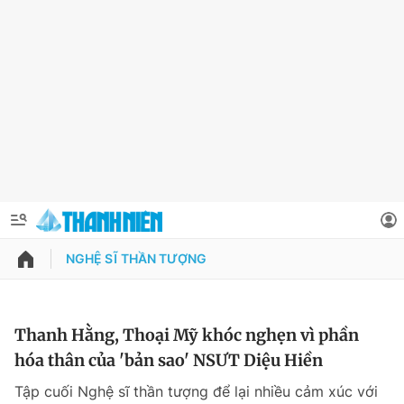
NGHỆ SĨ THẦN TƯỢNG
QUẢNG CÁO
ĐẶT BÁO
Thông tin tài khoản
Thanh Hằng, Thoại Mỹ khóc nghẹn vì phần
hóa thân của 'bản sao' NSƯT Diệu Hiền
Đổi mật khẩu
Chuyên mục
Tập cuối Nghệ sĩ thần tượng để lại nhiều cảm xúc với
Tin đã lưu