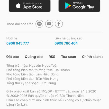
Theo dõi báo trên
Hotline
Liên hệ quảng cáo
0906 645 777
0908 780 404
Đặt báo
Quảng cáo
RSS
Tòa soạn
Chính sách bảo
Tổng biên tập: Nguyễn Ngọc Toàn
Phó tổng biên tập thường trực: Hải Thành
Phó tổng biên tập: Lâm Hiếu Dũng
Phó tổng biên tập: Trần Việt Hưng
Tổng thư ký tòa soạn: Đức Trung
Giấy phép xuất bản số 110/GP - BTTTT cấp ngày 24.3.2020
© 2003-2026 Bản quyền thuộc về Báo Thanh Niên.
Cấm sao chép dưới mọi hình thức nếu không có sự chấp thuận
bằng văn bản.