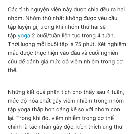
Giấy phép xuất bản số 110/GP - BTTTT cấp ngày 24.3.2020
Các tình nguyện viên này được chia đều ra hai
© 2003-2026 Bản quyền thuộc về Báo Thanh Niên. Cấm sao
chép dưới mọi hình thức nếu không có sự chấp thuận bằng văn
nhóm. Nhóm thứ nhất không được yêu cầu
bản. Phát triển bởi ePi Technologies, JSC.
tập luyện gì, trong khi nhóm thứ hai sẽ
tập
yoga
2 buổi/tuần liên tục trong 4 tuần.
Thời lượng mỗi buổi tập là 75 phút. Xét nghiệm
máu được thực hiện vào đầu và cuối nghiên
cứu để đánh giá mức độ viêm nhiễm trong cơ
thể.
Những kết quả phân tích cho thấy sau 4 tuần,
mức độ hóa chất gây viêm nhiễm trong nhóm
tập yoga thấp hơn đáng kể so với nhóm còn
lại. Trong khi đó, viêm nhiễm trong cơ thể
chính là tác nhân gây độc, kích thích ung thư