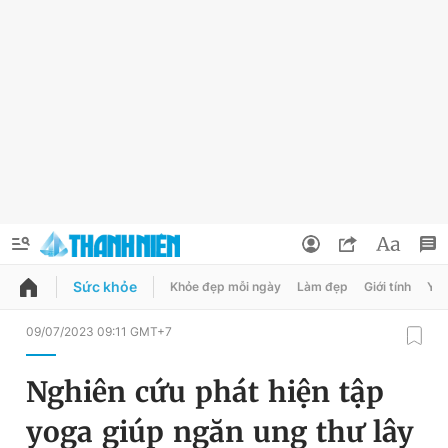
Sức khỏe
Khỏe đẹp mỗi ngày
Làm đẹp
Giới tính
Y t
QUẢNG CÁO
ĐẶT BÁO
09/07/2023 09:11 GMT+7
Thông tin tài khoản
Nghiên cứu phát hiện tập
Đổi mật khẩu
Chuyên mục
yoga giúp ngăn ung thư lây
Tin đã lưu