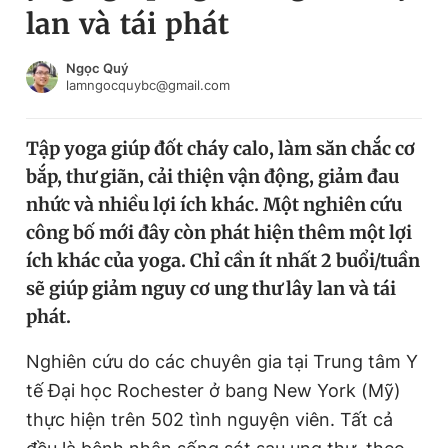
lan và tái phát
Chuyên mục khác
Tin đã xem
Chào ngày mới
Tin 24h
Ngọc Quý
lamngocquybc@gmail.com
Đăng xuất
Tin thị trường
Tin 360
Tập yoga giúp đốt cháy calo, làm săn chắc cơ
bắp, thư giãn, cải thiện vận động, giảm đau
Video
Magazine
nhức và nhiều lợi ích khác. Một nghiên cứu
công bố mới đây còn phát hiện thêm một lợi
ích khác của yoga. Chỉ cần ít nhất 2 buổi/tuần
Sản phẩm khác
sẽ giúp giảm nguy cơ ung thư lây lan và tái
Tiện ích
Bạn cần biết
phát.
Nghiên cứu do các chuyên gia tại Trung tâm Y
Thông tin tòa soạn
Liên hệ quảng cáo
tế Đại học Rochester ở bang New York (Mỹ)
thực hiện trên 502 tình nguyện viên. Tất cả