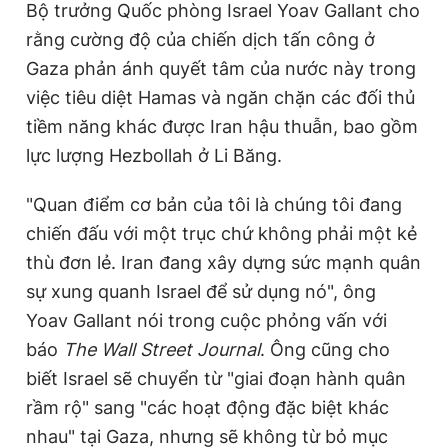
Bộ trưởng Quốc phòng Israel Yoav Gallant cho
r
a
rằng cường độ của chiến dịch tấn công ở
e
t
Gaza phản ánh quyết tâm của nước này trong
n
i
việc tiêu diệt Hamas và ngăn chặn các đối thủ
t
o
tiềm năng khác được Iran hậu thuẫn, bao gồm
T
n
lực lượng Hezbollah ở Li Băng.
i
m
"Quan điểm cơ bản của tôi là chúng tôi đang
chiến đấu với một trục chứ không phải một kẻ
e
thù đơn lẻ. Iran đang xây dựng sức mạnh quân
sự xung quanh Israel để sử dụng nó", ông
Yoav Gallant nói trong cuộc phỏng vấn với
báo
The Wall Street Journal
. Ông cũng cho
biết Israel sẽ chuyển từ "giai đoạn hành quân
rầm rộ" sang "các hoạt động đặc biệt khác
nhau" tại Gaza, nhưng sẽ không từ bỏ mục