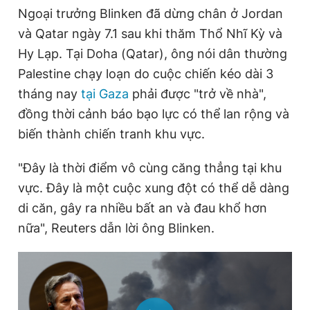
Ngoại trưởng Blinken đã dừng chân ở Jordan
Giấy phép xuất bản số 110/GP - BTTTT cấp ngày 24.3.2020
© 2003-2026 Bản quyền thuộc về Báo Thanh Niên. Cấm sao
và Qatar ngày 7.1 sau khi thăm Thổ Nhĩ Kỳ và
chép dưới mọi hình thức nếu không có sự chấp thuận bằng văn
bản. Phát triển bởi ePi Technologies, JSC.
Hy Lạp. Tại Doha (Qatar), ông nói dân thường
Palestine chạy loạn do cuộc chiến kéo dài 3
tháng nay
tại Gaza
phải được "trở về nhà",
đồng thời cảnh báo bạo lực có thể lan rộng và
biến thành chiến tranh khu vực.
"Đây là thời điểm vô cùng căng thẳng tại khu
vực. Đây là một cuộc xung đột có thể dễ dàng
di căn, gây ra nhiều bất an và đau khổ hơn
nữa", Reuters dẫn lời ông Blinken.