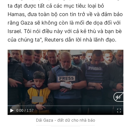
ta đạt được tất cả các mục tiêu: loại bỏ
Hamas, đưa toàn bộ con tin trở về và đảm bảo
rằng Gaza sẽ không còn là mối đe dọa đối với
Israel. Tôi nói điều này với cả kẻ thù và bạn bè
của chúng ta", Reuters dẫn lời nhà lãnh đạo.
C
0:00
/
D
1:57
u
u
Dải Gaza - đất dữ cho nhà báo
r
r