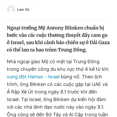
Chuyên mục khác
Lam Vũ
Tin đã xem
Chào ngày mới
Tin 24h
Đăng xuất
Ngoại trưởng Mỹ Antony Blinken chuẩn bị
Tin thị trường
Tin 360
bước vào các cuộc thương thuyết đầy cam go
ở Israel, sau khi cảnh báo chiến sự ở Dải Gaza
có thể lan ra bao trùm Trung Đông.
Video
Magazine
Nhà ngoại giao Mỹ có mặt tại Trung Đông
trong chuyến công du khu vực thứ 4 kể từ khi
Sản phẩm khác
xung đột Hamas - Israel
bùng nổ. Theo lịch
Tiện ích
Bạn cần biết
trình, ông Blinken có các cuộc gặp tại UAE và
Ả Rập Xê Út trong ngày 8.1 trước khi đến
Thông tin tòa soạn
Liên hệ quảng cáo
Israel. Tại Israel, ông Blinken dự kiến hội đàm
với các nhà lãnh đạo nước này vào ngày 9.1.
Ông cũng sẽ đến Bờ Tây và Ai Cập trong tuần