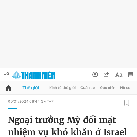
Thế giới
Kinh tế thế giới
Quân sự
Góc nhìn
Hồ sơ
QUẢNG CÁO
ĐẶT BÁO
09/01/2024 06:44 GMT+7
Thông tin tài khoản
Ngoại trưởng Mỹ đối mặt
Đổi mật khẩu
Chuyên mục
nhiệm vụ khó khăn ở Israel
Tin đã lưu