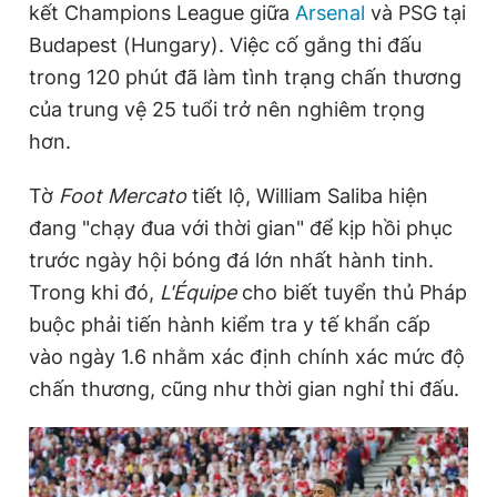
kết Champions League giữa
Arsenal
và PSG tại
Budapest (Hungary). Việc cố gắng thi đấu
trong 120 phút đã làm tình trạng chấn thương
Đọc Thanh Niên trên điện thoại
của trung vệ 25 tuổi trở nên nghiêm trọng
hơn.
Tờ
Foot Mercato
tiết lộ, William Saliba hiện
Theo dõi báo trên
đang "chạy đua với thời gian" để kịp hồi phục
trước ngày hội bóng đá lớn nhất hành tinh.
Hotline
Liên hệ quảng cáo
Trong khi đó,
L'Équipe
cho biết tuyển thủ Pháp
0906 645 777
0908 780 404
buộc phải tiến hành kiểm tra y tế khẩn cấp
vào ngày 1.6 nhằm xác định chính xác mức độ
Đặt báo
Quảng cáo
RSS
Tòa soạn
Chính sách bảo
chấn thương, cũng như thời gian nghỉ thi đấu.
Tổng biên tập: Nguyễn Ngọc Toàn
Phó tổng biên tập thường trực: Hải Thành
Phó tổng biên tập: Lâm Hiếu Dũng
Phó tổng biên tập: Trần Việt Hưng
Tổng thư ký tòa soạn: Đức Trung