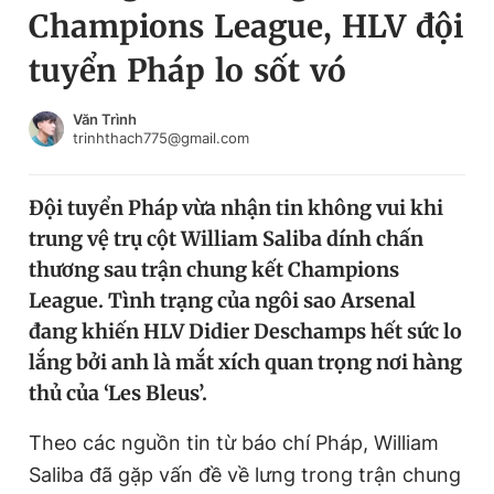
Champions League, HLV đội
Chuyên mục khác
Tin đã xem
tuyển Pháp lo sốt vó
Chào ngày mới
Tin 24h
Đăng xuất
Văn Trình
trinhthach775@gmail.com
Tin thị trường
Tin 360
Đội tuyển Pháp vừa nhận tin không vui khi
Video
Magazine
trung vệ trụ cột William Saliba dính chấn
thương sau trận chung kết Champions
Sản phẩm khác
League. Tình trạng của ngôi sao Arsenal
đang khiến HLV Didier Deschamps hết sức lo
Tiện ích
Bạn cần biết
lắng bởi anh là mắt xích quan trọng nơi hàng
thủ của ‘Les Bleus’.
Thông tin tòa soạn
Liên hệ quảng cáo
Theo các nguồn tin từ báo chí Pháp, William
Saliba đã gặp vấn đề về lưng trong trận chung