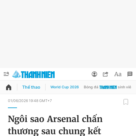
Thể thao
World Cup 2026
Bóng đá
sinh viên
QUẢNG CÁO
ĐẶT BÁO
01/06/2026 19:48 GMT+7
Thông tin tài khoản
Ngôi sao Arsenal chấn
Đổi mật khẩu
Chuyên mục
thương sau chung kết
Tin đã lưu