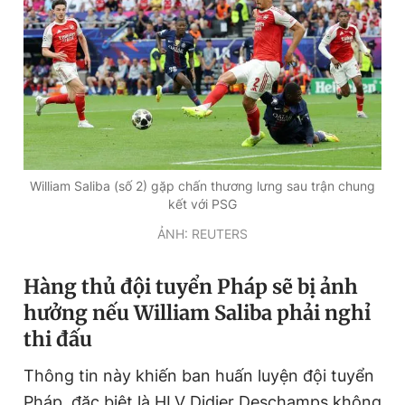
Giấy phép xuất bản số 110/GP - BTTTT cấp ngày 24.3.2020
© 2003-2026 Bản quyền thuộc về Báo Thanh Niên. Cấm sao
chép dưới mọi hình thức nếu không có sự chấp thuận bằng văn
bản. Phát triển bởi ePi Technologies, JSC.
William Saliba (số 2) gặp chấn thương lưng sau trận chung
kết với PSG
ẢNH: REUTERS
Hàng thủ đội tuyển Pháp sẽ bị ảnh
hưởng nếu William Saliba phải nghỉ
thi đấu
Thông tin này khiến ban huấn luyện đội tuyển
Pháp, đặc biệt là HLV Didier Deschamps không