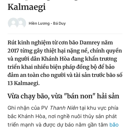
Kalmaegi
Chuyên mục khác
Tin đã xem
Chào ngày mới
Tin 24h
Hiền Lương
-
Bá Duy
Đăng xuất
Tin thị trường
Tin 360
Rút kinh nghiệm từ cơn bão Damrey năm
2017 từng gây thiệt hại nặng nề, chính quyền
Video
Magazine
và người dân Khánh Hòa đang khẩn trương
triển khai nhiều biện pháp đồng bộ để bảo
đảm an toàn cho người và tài sản trước bão số
Sản phẩm khác
13 Kalmaegi.
Tiện ích
Bạn cần biết
Vừa chạy bão, vừa "bán non" hải sản
Thông tin tòa soạn
Liên hệ quảng cáo
Ghi nhận của PV
Thanh Niên
tại khu vực phía
bắc Khánh Hòa, nơi nghề nuôi thủy sản phát
triển mạnh và được dự báo nằm gần tâm
bão