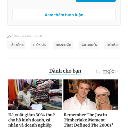
Xem thêm bình luận
Khám phá thêm chủ đề
BÃO SỐ 13
THỦY SẢN
TRÁNH BÃO
TÀU THUYỀN
TRÚ BÃO