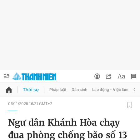
Thời sự
Pháp luật
Dân sinh
Lao động - Việc làm
Quy
QUẢNG CÁO
ĐẶT BÁO
05/11/2025 16:21 GMT+7
Thông tin tài khoản
Ngư dân Khánh Hòa chạy
Đổi mật khẩu
Chuyên mục
đua phòng chống bão số 13
Tin đã lưu