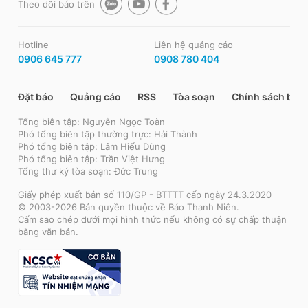
Theo dõi báo trên
Hotline
Liên hệ quảng cáo
0906 645 777
0908 780 404
Đặt báo
Quảng cáo
RSS
Tòa soạn
Chính sách bảo
Tổng biên tập: Nguyễn Ngọc Toàn
Phó tổng biên tập thường trực: Hải Thành
Phó tổng biên tập: Lâm Hiếu Dũng
Phó tổng biên tập: Trần Việt Hưng
Tổng thư ký tòa soạn: Đức Trung
Giấy phép xuất bản số 110/GP - BTTTT cấp ngày 24.3.2020
© 2003-2026 Bản quyền thuộc về Báo Thanh Niên.
Cấm sao chép dưới mọi hình thức nếu không có sự chấp thuận
bằng văn bản.