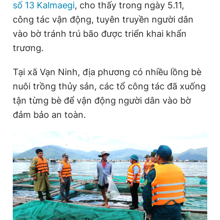
số 13 Kalmaegi
, cho thấy trong ngày 5.11,
công tác vận động, tuyên truyền người dân
vào bờ tránh trú bão được triển khai khẩn
Đọc Thanh Niên trên điện thoại
trương.
Tại xã Vạn Ninh, địa phương có nhiều lồng bè
nuôi trồng thủy sản, các tổ công tác đã xuống
Theo dõi báo trên
tận từng bè để vận động người dân vào bờ
đảm bảo an toàn.
Hotline
Liên hệ quảng cáo
0906 645 777
0908 780 404
Đặt báo
Quảng cáo
RSS
Tòa soạn
Chính sách bảo
Tổng biên tập: Nguyễn Ngọc Toàn
Phó tổng biên tập thường trực: Hải Thành
Phó tổng biên tập: Lâm Hiếu Dũng
Phó tổng biên tập: Trần Việt Hưng
Tổng thư ký tòa soạn: Đức Trung