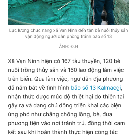
Giấy phép xuất bản số 110/GP - BTTTT cấp ngày 24.3.2020
© 2003-2026 Bản quyền thuộc về Báo Thanh Niên. Cấm sao
chép dưới mọi hình thức nếu không có sự chấp thuận bằng văn
bản. Phát triển bởi ePi Technologies, JSC.
Lực lượng chức năng xã Vạn Ninh đến tận bè nuôi thủy sản
vận động người dân phòng tránh bão số 13
ẢNH: Đ.H
Xã Vạn Ninh hiện có 167 tàu thuyền, 120 bè
nuôi trồng thủy sản và 160 lao động làm việc
trên biển. Qua làm việc, ngư dân địa phương
đã nắm bắt về tình hình
bão số 13 Kalmaegi
,
nhận thức được mức độ thiệt hại do thiên tai
gây ra và đang chủ động triển khai các biện
ứng phó như chằng chống lồng, bè, đưa
phương tiện vào nơi tránh trú, đồng thời cam
kết sau khi hoàn thành thực hiện công tác