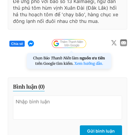
Để ứng phó với bão số 13 Kalmaegi, ngư dân
thủ phủ tôm hùm vịnh Xuân Đài (Đắk Lắk) hối
hả thu hoạch tôm để 'chạy bão', hàng chục xe
đông lạnh nối đuôi nhau chờ thu mua.
Chia sẻ
Chọn Báo
Thanh Niên
làm
nguồn ưu tiên
trên Google tìm kiếm.
Xem hướng dẫn.
Bình luận (
0
)
Gửi bình luận