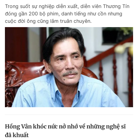
Trong suốt sự nghiệp diễn xuất, diễn viên Thương Tín
Giấy phép xuất bản số 110/GP - BTTTT cấp ngày 24.3.2020
© 2003-2026 Bản quyền thuộc về Báo Thanh Niên. Cấm sao chép
đóng gần 200 bộ phim, danh tiếng như cồn nhưng
dưới mọi hình thức nếu không có sự chấp thuận bằng văn bản.
cuộc đời ông cũng lắm truân chuyên.
Phát triển bởi ePi Technologies, JSC.
Hồng Vân khóc nức nở nhớ về những nghệ sĩ
đã khuất