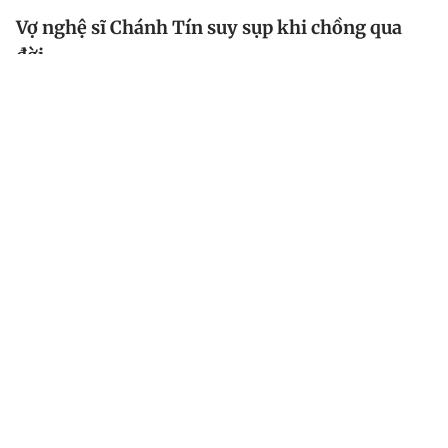
Vợ nghệ sĩ Chánh Tín suy sụp khi chồng qua
đời
Sự ra đi đột ngột của nghệ sĩ Chánh Tín khiến nhiều
người đau buồn, đặc biệt là vợ ông, ca sĩ Bích Trâm.