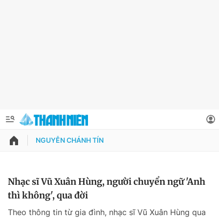
NGUYỄN CHÁNH TÍN
QUẢNG CÁO
ĐẶT BÁO
Thông tin tài khoản
Nhạc sĩ Vũ Xuân Hùng, người chuyển ngữ 'Anh
thì không', qua đời
Đổi mật khẩu
Chuyên mục
Theo thông tin từ gia đình, nhạc sĩ Vũ Xuân Hùng qua
Tin đã lưu