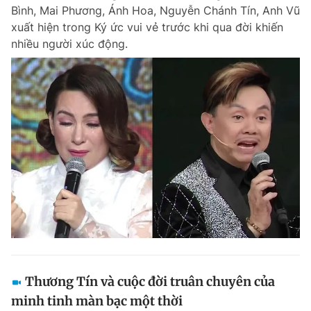
Bình, Mai Phương, Ánh Hoa, Nguyễn Chánh Tín, Anh Vũ
xuất hiện trong Ký ức vui vẻ trước khi qua đời khiến
nhiều người xúc động.
Đọc Thanh Niên trên điện thoại
Theo dõi báo trên
Hotline
Liên hệ quảng cáo
0906 645 777
0908 780 404
Đặt báo
Quảng cáo
RSS
Tòa soạn
Chính sách bảo m
Tổng biên tập: Nguyễn Ngọc Toàn
Phó tổng biên tập thường trực: Hải Thành
Phó tổng biên tập: Lâm Hiếu Dũng
Thương Tín và cuộc đời truân chuyên của
Phó tổng biên tập: Trần Việt Hưng
minh tinh màn bạc một thời
Tổng thư ký tòa soạn: Đức Trung