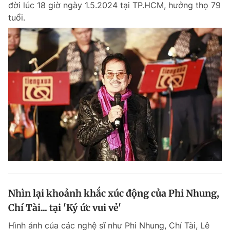
đời lúc 18 giờ ngày 1.5.2024 tại TP.HCM, hưởng thọ 79
Chuyên mục khác
tuổi.
Tin đã xem
Chào ngày mới
Tin 24h
Đăng xuất
Tin thị trường
Tin 360
Video
Magazine
Sản phẩm khác
Tiện ích
Bạn cần biết
Thông tin tòa soạn
Liên hệ quảng cáo
Nhìn lại khoảnh khắc xúc động của Phi Nhung,
Chí Tài... tại 'Ký ức vui vẻ'
Hình ảnh của các nghệ sĩ như Phi Nhung, Chí Tài, Lê